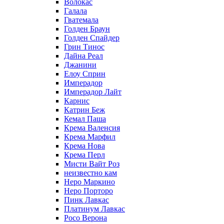
Волокас
Галала
Гватемала
Голден Браун
Голден Спайдер
Грин Тинос
Дайна Реал
Джанини
Елоу Сприн
Имперадор
Имперадор Лайт
Карнис
Катрин Беж
Кемал Паша
Крема Валенсия
Крема Марфил
Крема Нова
Крема Перл
Мисти Вайт Роз
неизвестно кам
Неро Маркино
Неро Порторо
Пинк Лавкаc
Платинум Лавкас
Росо Верона