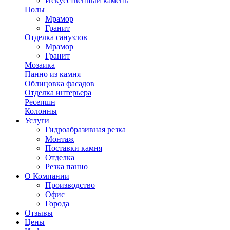
Искусственный камень
Полы
Мрамор
Гранит
Отделка санузлов
Мрамор
Гранит
Мозаика
Панно из камня
Облицовка фасадов
Отделка интерьера
Ресепшн
Колонны
Услуги
Гидроабразивная резка
Монтаж
Поставки камня
Отделка
Резка панно
О Компании
Производство
Офис
Города
Отзывы
Цены