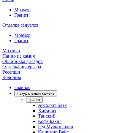
Мрамор
Гранит
Отделка санузлов
Мрамор
Гранит
Мозаика
Панно из камня
Облицовка фасадов
Отделка интерьера
Ресепшн
Колонны
Главная
Натуральный камень
Гранит
Абсолют Блэк
Хибирит
Танский
Кофе Бахия
Ред Мультиколор
Кашимир Вайт