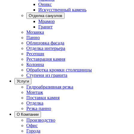
Оникс
Искусственный камень
Отделка санузлов
Мрамор
Гранит
Мозаика
Панно
Облицовка фасада
Отделка интерьера
Ресепшн
Реставрация камня
Колонна
Обработка кромки столешницы
Ступени из гранита
Услуги
Гидроабразивная резка
Монтаж
Поставки камня
Отделка
Резка панно
О Компании
Производство
Офис
Города