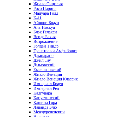
Жиало Сицилия
Росо Парина
Мадуара Голд
К-11
Айвори Браун
Ала-Носкуа
Блэк Гелакси
Верде Бахия
Возрождение
Голден Тиндр
Гранатовый Амфиболит
Джапарано
Джил Тау
Дымовский
Емельяновский
Жиало Венеция
Жиало Венеция Классик
Империал Браун
Империал Ред
Калгувара
Капустинский
Кашина Гора
Лаванда Блю
Междуреченский
Надежда