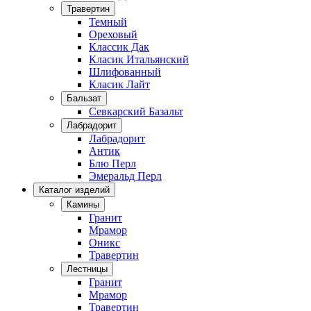
Травертин
Темный
Ореховый
Классик Дак
Класик Итальянский
Шлифованный
Класик Лайт
Бальзат
Севкарский Базальт
Лабрадорит
Лабрадорит
Антик
Блю Перл
Эмеральд Перл
Каталог изделий
Камины
Гранит
Мрамор
Оникс
Травертин
Лестницы
Гранит
Мрамор
Травертин