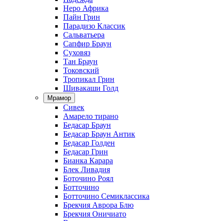
Неро Африка
Пайн Грин
Парадизо Классик
Сальватьера
Сапфир Браун
Суховяз
Тан Браун
Токовский
Тропикал Грин
Шивакаши Голд
Мрамор
Сивек
Амарело тирано
Бедасар Браун
Бедасар Браун Антик
Бедасар Голден
Бедасар Грин
Бианка Карара
Блек Ливадия
Боточино Роял
Ботточино
Ботточино Семиклассика
Брекчия Аврора Блю
Брекчия Оничиато