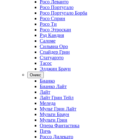
Росо Леванто
Росо Португало
Росо Португало Борба
Росо Сприн
Росо Ти
Росо Этроскан
Рэд Кандия
Саломе
Сильвиа Оро
Спайдер Грин
Статуарэто
Тасос
Элджин Браун
Оникс
Бианко
Бианко Лайт
Лайт
Лайт Грин Тейл
Меледа
Мульт Грин Лайт
Мульти Браун
Мульти Грин
Опера Фантастика
Пичь
Россо Дилекато