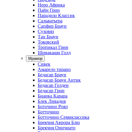
Неро Африка
Пайн Грин
Парадизо Классик
Сальватьера
Сапфир Браун
Суховяз
Тан Браун
Токовский
Тропикал Грин
Шивакаши Голд
Мрамор
Сивек
Амарело тирано
Бедасар Браун
Бедасар Браун Антик
Бедасар Голден
Бедасар Грин
Бианка Карара
Блек Ливадия
Боточино Роял
Ботточино
Ботточино Семиклассика
Брекчия Аврора Блю
Брекчия Оничиато