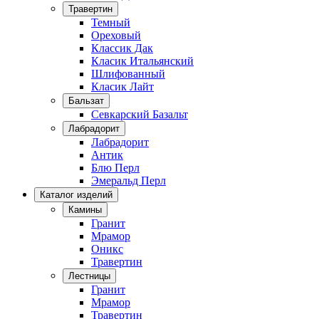
Травертин
Темный
Ореховый
Классик Дак
Класик Итальянский
Шлифованный
Класик Лайт
Бальзат
Севкарский Базальт
Лабрадорит
Лабрадорит
Антик
Блю Перл
Эмеральд Перл
Каталог изделий
Камины
Гранит
Мрамор
Оникс
Травертин
Лестницы
Гранит
Мрамор
Травертин