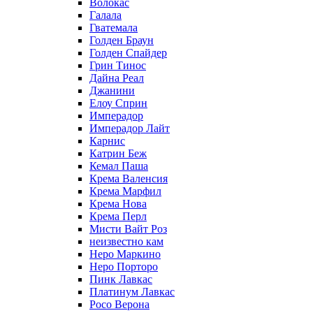
Волокас
Галала
Гватемала
Голден Браун
Голден Спайдер
Грин Тинос
Дайна Реал
Джанини
Елоу Сприн
Имперадор
Имперадор Лайт
Карнис
Катрин Беж
Кемал Паша
Крема Валенсия
Крема Марфил
Крема Нова
Крема Перл
Мисти Вайт Роз
неизвестно кам
Неро Маркино
Неро Порторо
Пинк Лавкаc
Платинум Лавкас
Росо Верона