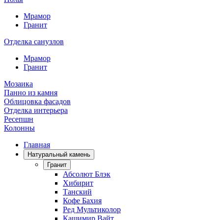
Мрамор
Гранит
Отделка санузлов
Мрамор
Гранит
Мозаика
Панно из камня
Облицовка фасадов
Отделка интерьера
Ресепшн
Колонны
Главная
Натуральный камень
Гранит
Абсолют Блэк
Хибирит
Танский
Кофе Бахия
Ред Мультиколор
Кашимир Вайт