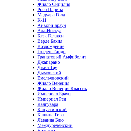
Жиало Сицилия
Росо Парина
Мадуара Голд
К-11
Айвори Браун
Ала-Носкуа
Блэк Гелакси
Верде Бахия
Возрождение
Голден Тиндр
Гранатовый Амфиболит
Джапарано
Джил Тау
Дымовский
Емельяновский
Жиало Венеция
Жиало Венеция Классик
Империал Браун
Империал Ред
Калгувара
Капустинский
Кашина Гора
Лаванда Блю
Междуреченский
Надежда