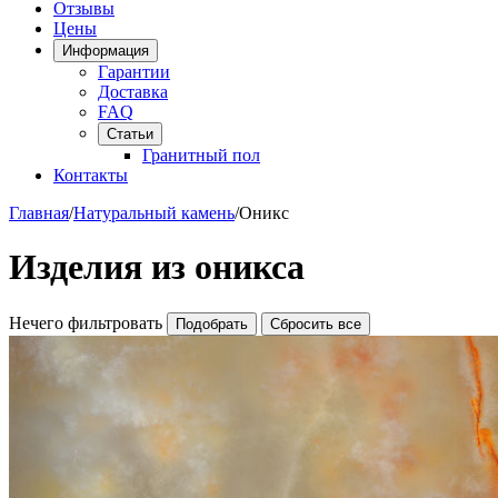
Отзывы
Цены
Информация
Гарантии
Доставка
FAQ
Статьи
Гранитный пол
Контакты
Главная
/
Натуральный камень
/
Оникс
Изделия из оникса
Нечего фильтровать
Подобрать
Сбросить все