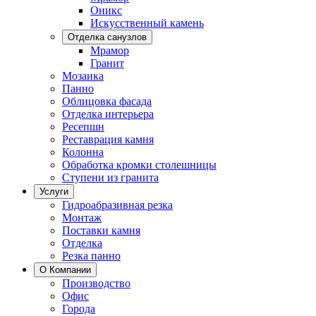
Оникс
Искусственный камень
Отделка санузлов
Мрамор
Гранит
Мозаика
Панно
Облицовка фасада
Отделка интерьера
Ресепшн
Реставрация камня
Колонна
Обработка кромки столешницы
Ступени из гранита
Услуги
Гидроабразивная резка
Монтаж
Поставки камня
Отделка
Резка панно
О Компании
Производство
Офис
Города