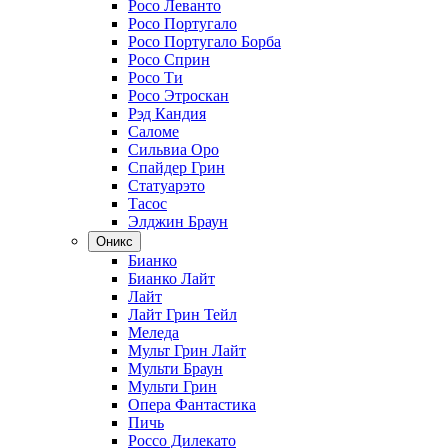
Росо Леванто
Росо Португало
Росо Португало Борба
Росо Сприн
Росо Ти
Росо Этроскан
Рэд Кандия
Саломе
Сильвиа Оро
Спайдер Грин
Статуарэто
Тасос
Элджин Браун
Оникс
Бианко
Бианко Лайт
Лайт
Лайт Грин Тейл
Меледа
Мульт Грин Лайт
Мульти Браун
Мульти Грин
Опера Фантастика
Пичь
Россо Дилекато