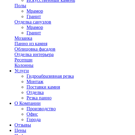
Искусственный камень
Полы
Мрамор
Гранит
Отделка санузлов
Мрамор
Гранит
Мозаика
Панно из камня
Облицовка фасадов
Отделка интерьера
Ресепшн
Колонны
Услуги
Гидроабразивная резка
Монтаж
Поставки камня
Отделка
Резка панно
О Компании
Производство
Офис
Города
Отзывы
Цены