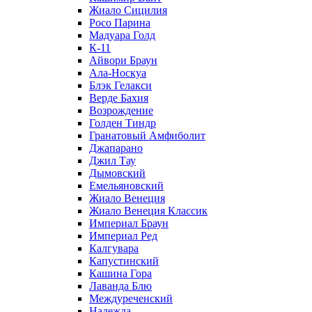
Жиало Сицилия
Росо Парина
Мадуара Голд
К-11
Айвори Браун
Ала-Носкуа
Блэк Гелакси
Верде Бахия
Возрождение
Голден Тиндр
Гранатовый Амфиболит
Джапарано
Джил Тау
Дымовский
Емельяновский
Жиало Венеция
Жиало Венеция Классик
Империал Браун
Империал Ред
Калгувара
Капустинский
Кашина Гора
Лаванда Блю
Междуреченский
Надежда