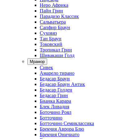
Неро Африка
Пайн Грин
Парадизо Классик
Сальватьера
Сапфир Браун
Суховяз
Тан Браун
Токовский
Тропикал Грин
Шивакаши Голд
Мрамор
Сивек
Амарело тирано
Бедасар Браун
Бедасар Браун Антик
Бедасар Голден
Бедасар Грин
Бианка Карара
Блек Ливадия
Боточино Роял
Ботточино
Ботточино Семиклассика
Брекчия Аврора Блю
Брекчия Оничиато