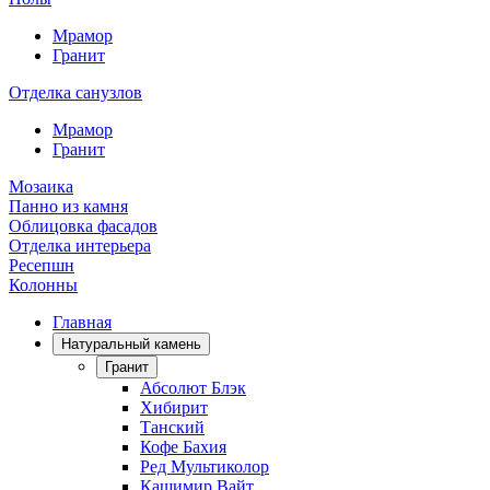
Мрамор
Гранит
Отделка санузлов
Мрамор
Гранит
Мозаика
Панно из камня
Облицовка фасадов
Отделка интерьера
Ресепшн
Колонны
Главная
Натуральный камень
Гранит
Абсолют Блэк
Хибирит
Танский
Кофе Бахия
Ред Мультиколор
Кашимир Вайт