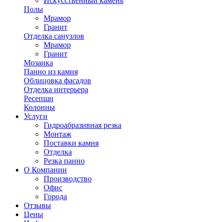
Искусственный камень
Полы
Мрамор
Гранит
Отделка санузлов
Мрамор
Гранит
Мозаика
Панно из камня
Облицовка фасадов
Отделка интерьера
Ресепшн
Колонны
Услуги
Гидроабразивная резка
Монтаж
Поставки камня
Отделка
Резка панно
О Компании
Производство
Офис
Города
Отзывы
Цены