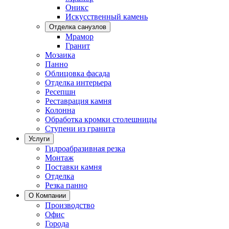
Оникс
Искусственный камень
Отделка санузлов
Мрамор
Гранит
Мозаика
Панно
Облицовка фасада
Отделка интерьера
Ресепшн
Реставрация камня
Колонна
Обработка кромки столешницы
Ступени из гранита
Услуги
Гидроабразивная резка
Монтаж
Поставки камня
Отделка
Резка панно
О Компании
Производство
Офис
Города