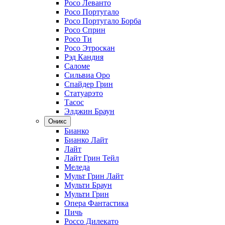
Росо Леванто
Росо Португало
Росо Португало Борба
Росо Сприн
Росо Ти
Росо Этроскан
Рэд Кандия
Саломе
Сильвиа Оро
Спайдер Грин
Статуарэто
Тасос
Элджин Браун
Оникс
Бианко
Бианко Лайт
Лайт
Лайт Грин Тейл
Меледа
Мульт Грин Лайт
Мульти Браун
Мульти Грин
Опера Фантастика
Пичь
Россо Дилекато