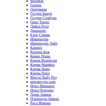
Волокас
Галала
Гватемала
Голден Браун
Голден Спайдер
Грин Тинос
Дайна Реал
Джанини
Елоу Сприн
Имперадор
Имперадор Лайт
Карнис
Катрин Беж
Кемал Паша
Крема Валенсия
Крема Марфил
Крема Нова
Крема Перл
Мисти Вайт Роз
неизвестно кам
Неро Маркино
Неро Порторо
Пинк Лавкаc
Платинум Лавкас
Росо Верона