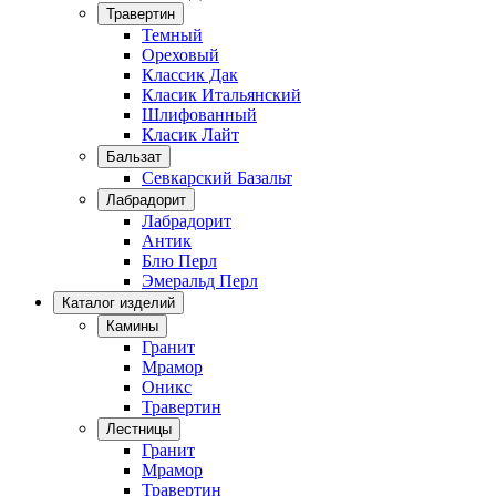
Травертин
Темный
Ореховый
Классик Дак
Класик Итальянский
Шлифованный
Класик Лайт
Бальзат
Севкарский Базальт
Лабрадорит
Лабрадорит
Антик
Блю Перл
Эмеральд Перл
Каталог изделий
Камины
Гранит
Мрамор
Оникс
Травертин
Лестницы
Гранит
Мрамор
Травертин