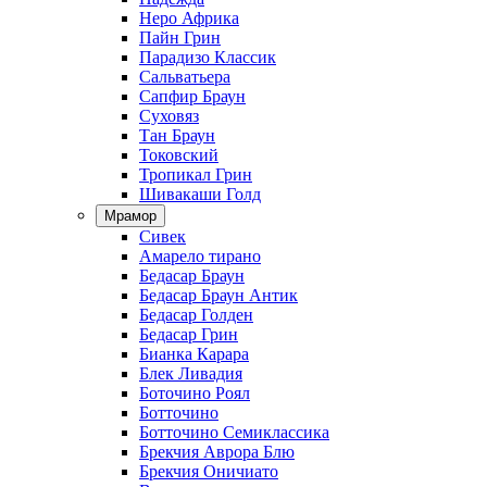
Неро Африка
Пайн Грин
Парадизо Классик
Сальватьера
Сапфир Браун
Суховяз
Тан Браун
Токовский
Тропикал Грин
Шивакаши Голд
Мрамор
Сивек
Амарело тирано
Бедасар Браун
Бедасар Браун Антик
Бедасар Голден
Бедасар Грин
Бианка Карара
Блек Ливадия
Боточино Роял
Ботточино
Ботточино Семиклассика
Брекчия Аврора Блю
Брекчия Оничиато