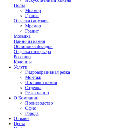
Искусственный камень
Полы
Мрамор
Гранит
Отделка санузлов
Мрамор
Гранит
Мозаика
Панно из камня
Облицовка фасадов
Отделка интерьера
Ресепшн
Колонны
Услуги
Гидроабразивная резка
Монтаж
Поставки камня
Отделка
Резка панно
О Компании
Производство
Офис
Города
Отзывы
Цены