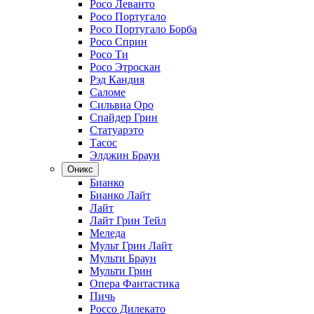
Росо Леванто
Росо Португало
Росо Португало Борба
Росо Сприн
Росо Ти
Росо Этроскан
Рэд Кандия
Саломе
Сильвиа Оро
Спайдер Грин
Статуарэто
Тасос
Элджин Браун
Оникс
Бианко
Бианко Лайт
Лайт
Лайт Грин Тейл
Меледа
Мульт Грин Лайт
Мульти Браун
Мульти Грин
Опера Фантастика
Пичь
Россо Дилекато