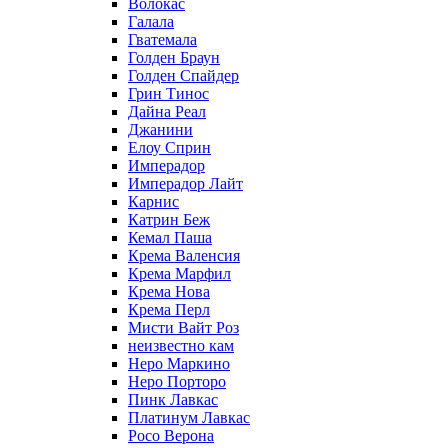
Волокас
Галала
Гватемала
Голден Браун
Голден Спайдер
Грин Тинос
Дайна Реал
Джанини
Елоу Сприн
Имперадор
Имперадор Лайт
Карнис
Катрин Беж
Кемал Паша
Крема Валенсия
Крема Марфил
Крема Нова
Крема Перл
Мисти Вайт Роз
неизвестно кам
Неро Маркино
Неро Порторо
Пинк Лавкаc
Платинум Лавкас
Росо Верона