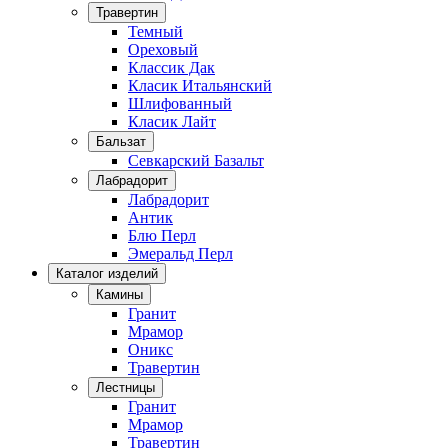
Травертин
Темный
Ореховый
Классик Дак
Класик Итальянский
Шлифованный
Класик Лайт
Бальзат
Севкарский Базальт
Лабрадорит
Лабрадорит
Антик
Блю Перл
Эмеральд Перл
Каталог изделий
Камины
Гранит
Мрамор
Оникс
Травертин
Лестницы
Гранит
Мрамор
Травертин