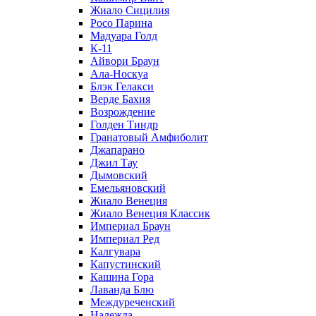
Жиало Сицилия
Росо Парина
Мадуара Голд
К-11
Айвори Браун
Ала-Носкуа
Блэк Гелакси
Верде Бахия
Возрождение
Голден Тиндр
Гранатовый Амфиболит
Джапарано
Джил Тау
Дымовский
Емельяновский
Жиало Венеция
Жиало Венеция Классик
Империал Браун
Империал Ред
Калгувара
Капустинский
Кашина Гора
Лаванда Блю
Междуреченский
Надежда