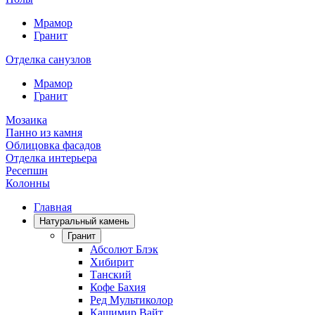
Мрамор
Гранит
Отделка санузлов
Мрамор
Гранит
Мозаика
Панно из камня
Облицовка фасадов
Отделка интерьера
Ресепшн
Колонны
Главная
Натуральный камень
Гранит
Абсолют Блэк
Хибирит
Танский
Кофе Бахия
Ред Мультиколор
Кашимир Вайт