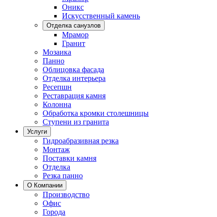
Оникс
Искусственный камень
Отделка санузлов
Мрамор
Гранит
Мозаика
Панно
Облицовка фасада
Отделка интерьера
Ресепшн
Реставрация камня
Колонна
Обработка кромки столешницы
Ступени из гранита
Услуги
Гидроабразивная резка
Монтаж
Поставки камня
Отделка
Резка панно
О Компании
Производство
Офис
Города