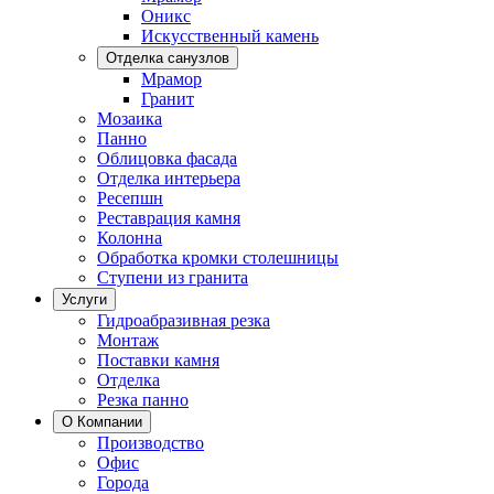
Оникс
Искусственный камень
Отделка санузлов
Мрамор
Гранит
Мозаика
Панно
Облицовка фасада
Отделка интерьера
Ресепшн
Реставрация камня
Колонна
Обработка кромки столешницы
Ступени из гранита
Услуги
Гидроабразивная резка
Монтаж
Поставки камня
Отделка
Резка панно
О Компании
Производство
Офис
Города