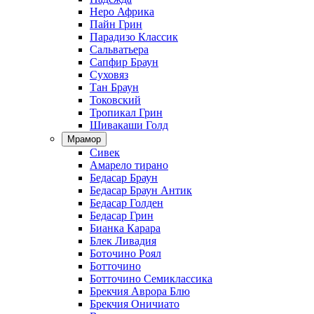
Неро Африка
Пайн Грин
Парадизо Классик
Сальватьера
Сапфир Браун
Суховяз
Тан Браун
Токовский
Тропикал Грин
Шивакаши Голд
Мрамор
Сивек
Амарело тирано
Бедасар Браун
Бедасар Браун Антик
Бедасар Голден
Бедасар Грин
Бианка Карара
Блек Ливадия
Боточино Роял
Ботточино
Ботточино Семиклассика
Брекчия Аврора Блю
Брекчия Оничиато