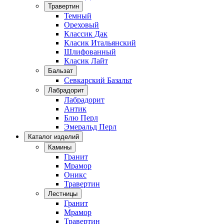
Травертин
Темный
Ореховый
Классик Дак
Класик Итальянский
Шлифованный
Класик Лайт
Бальзат
Севкарский Базальт
Лабрадорит
Лабрадорит
Антик
Блю Перл
Эмеральд Перл
Каталог изделий
Камины
Гранит
Мрамор
Оникс
Травертин
Лестницы
Гранит
Мрамор
Травертин