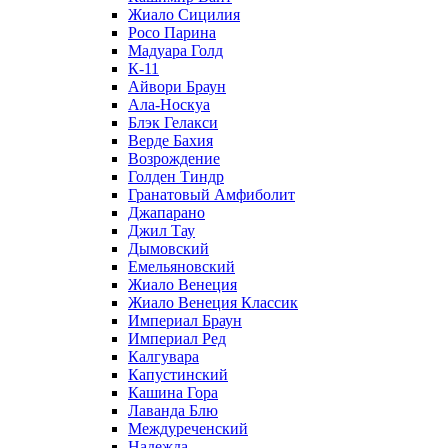
Жиало Сицилия
Росо Парина
Мадуара Голд
К-11
Айвори Браун
Ала-Носкуа
Блэк Гелакси
Верде Бахия
Возрождение
Голден Тиндр
Гранатовый Амфиболит
Джапарано
Джил Тау
Дымовский
Емельяновский
Жиало Венеция
Жиало Венеция Классик
Империал Браун
Империал Ред
Калгувара
Капустинский
Кашина Гора
Лаванда Блю
Междуреченский
Надежда