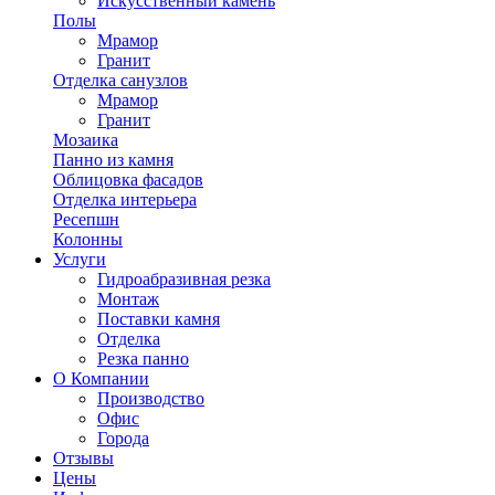
Искусственный камень
Полы
Мрамор
Гранит
Отделка санузлов
Мрамор
Гранит
Мозаика
Панно из камня
Облицовка фасадов
Отделка интерьера
Ресепшн
Колонны
Услуги
Гидроабразивная резка
Монтаж
Поставки камня
Отделка
Резка панно
О Компании
Производство
Офис
Города
Отзывы
Цены