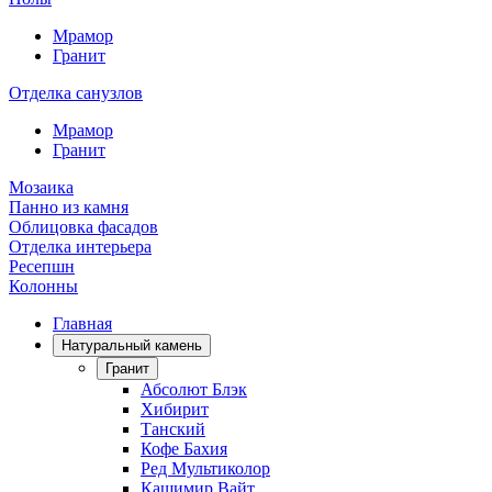
Мрамор
Гранит
Отделка санузлов
Мрамор
Гранит
Мозаика
Панно из камня
Облицовка фасадов
Отделка интерьера
Ресепшн
Колонны
Главная
Натуральный камень
Гранит
Абсолют Блэк
Хибирит
Танский
Кофе Бахия
Ред Мультиколор
Кашимир Вайт