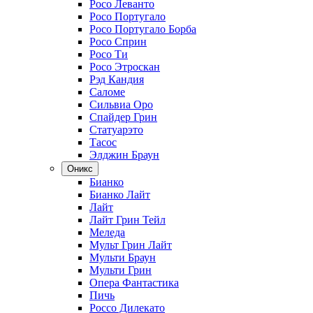
Росо Леванто
Росо Португало
Росо Португало Борба
Росо Сприн
Росо Ти
Росо Этроскан
Рэд Кандия
Саломе
Сильвиа Оро
Спайдер Грин
Статуарэто
Тасос
Элджин Браун
Оникс
Бианко
Бианко Лайт
Лайт
Лайт Грин Тейл
Меледа
Мульт Грин Лайт
Мульти Браун
Мульти Грин
Опера Фантастика
Пичь
Россо Дилекато