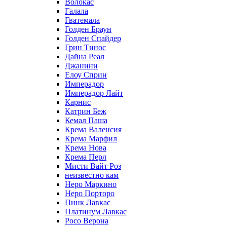
Волокас
Галала
Гватемала
Голден Браун
Голден Спайдер
Грин Тинос
Дайна Реал
Джанини
Елоу Сприн
Имперадор
Имперадор Лайт
Карнис
Катрин Беж
Кемал Паша
Крема Валенсия
Крема Марфил
Крема Нова
Крема Перл
Мисти Вайт Роз
неизвестно кам
Неро Маркино
Неро Порторо
Пинк Лавкаc
Платинум Лавкас
Росо Верона