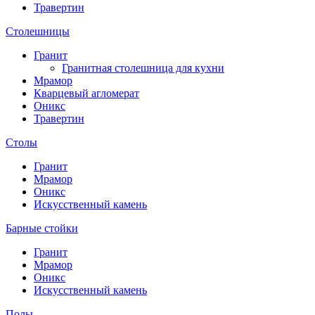
Травертин
Столешницы
Гранит
Гранитная столешница для кухни
Мрамор
Кварцевый агломерат
Оникс
Травертин
Столы
Гранит
Мрамор
Оникс
Искусственный камень
Барные стойки
Гранит
Мрамор
Оникс
Искусственный камень
Полы