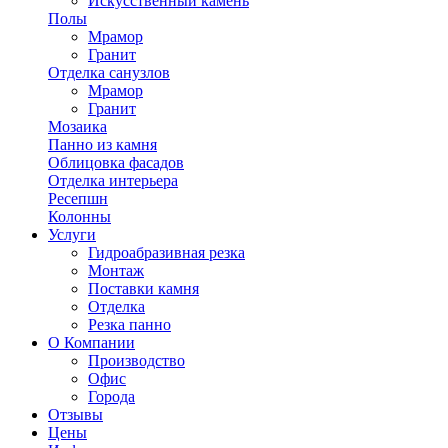
Искусственный камень
Полы
Мрамор
Гранит
Отделка санузлов
Мрамор
Гранит
Мозаика
Панно из камня
Облицовка фасадов
Отделка интерьера
Ресепшн
Колонны
Услуги
Гидроабразивная резка
Монтаж
Поставки камня
Отделка
Резка панно
О Компании
Производство
Офис
Города
Отзывы
Цены