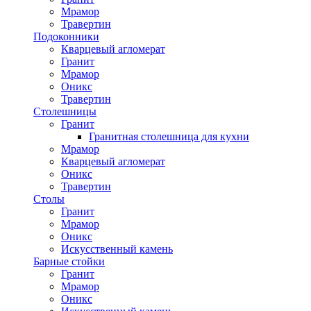
Мрамор
Травертин
Подоконники
Кварцевый агломерат
Гранит
Мрамор
Оникс
Травертин
Столешницы
Гранит
Гранитная столешница для кухни
Мрамор
Кварцевый агломерат
Оникс
Травертин
Столы
Гранит
Мрамор
Оникс
Искусственный камень
Барные стойки
Гранит
Мрамор
Оникс