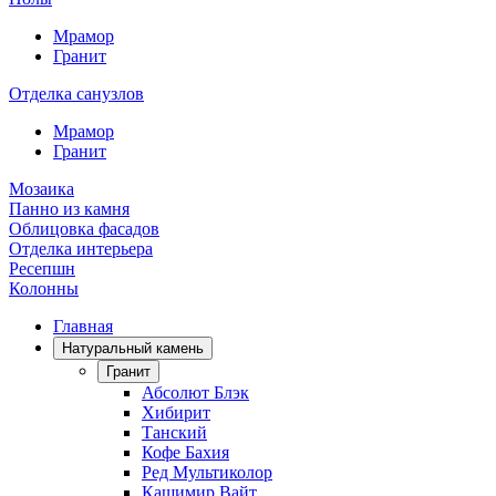
Мрамор
Гранит
Отделка санузлов
Мрамор
Гранит
Мозаика
Панно из камня
Облицовка фасадов
Отделка интерьера
Ресепшн
Колонны
Главная
Натуральный камень
Гранит
Абсолют Блэк
Хибирит
Танский
Кофе Бахия
Ред Мультиколор
Кашимир Вайт