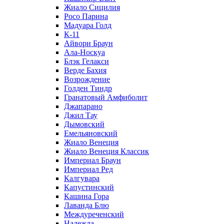
Жиало Сицилия
Росо Парина
Мадуара Голд
К-11
Айвори Браун
Ала-Носкуа
Блэк Гелакси
Верде Бахия
Возрождение
Голден Тиндр
Гранатовый Амфиболит
Джапарано
Джил Тау
Дымовский
Емельяновский
Жиало Венеция
Жиало Венеция Классик
Империал Браун
Империал Ред
Калгувара
Капустинский
Кашина Гора
Лаванда Блю
Междуреченский
Надежда