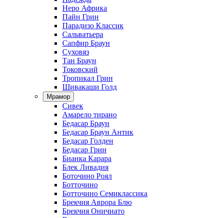
Неро Африка
Пайн Грин
Парадизо Классик
Сальватьера
Сапфир Браун
Суховяз
Тан Браун
Токовский
Тропикал Грин
Шивакаши Голд
Мрамор
Сивек
Амарело тирано
Бедасар Браун
Бедасар Браун Антик
Бедасар Голден
Бедасар Грин
Бианка Карара
Блек Ливадия
Боточино Роял
Ботточино
Ботточино Семиклассика
Брекчия Аврора Блю
Брекчия Оничиато