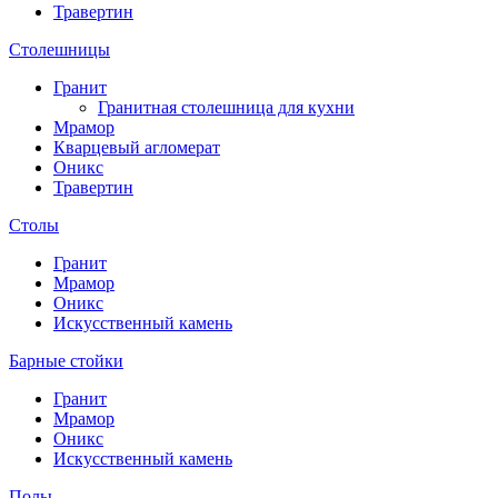
Травертин
Столешницы
Гранит
Гранитная столешница для кухни
Мрамор
Кварцевый агломерат
Оникс
Травертин
Столы
Гранит
Мрамор
Оникс
Искусственный камень
Барные стойки
Гранит
Мрамор
Оникс
Искусственный камень
Полы