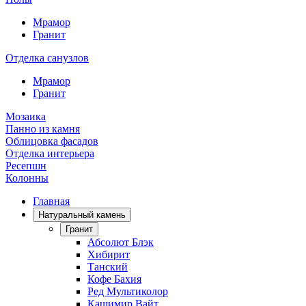
Мрамор
Гранит
Отделка санузлов
Мрамор
Гранит
Мозаика
Панно из камня
Облицовка фасадов
Отделка интерьера
Ресепшн
Колонны
Главная
Натуральный камень
Гранит
Абсолют Блэк
Хибирит
Танский
Кофе Бахия
Ред Мультиколор
Кашимир Вайт