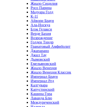
Жиало Сицилия
Росо Парина
Мадуара Голд
К-11
Айвори Браун
Ала-Носкуа
Блэк Гелакси
Верде Бахия
Возрождение
Голден Тиндр
Гранатовый Амфиболит
Джапарано
Джил Тау
Дымовский
Емельяновский
Жиало Венеция
Жиало Венеция Классик
Империал Браун
Империал Ред
Калгувара
Капустинский
Кашина Гора
Лаванда Блю
Междуреченский
Надежда