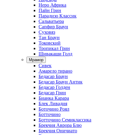
Неро Африка
Пайн Грин
Парадизо Классик
Сальватьера
Сапфир Браун
Суховяз
Тан Браун
Токовский
Тропикал Грин
Шивакаши Голд
Мрамор
Сивек
Амарело тирано
Бедасар Браун
Бедасар Браун Антик
Бедасар Голден
Бедасар Грин
Бианка Карара
Блек Ливадия
Боточино Роял
Ботточино
Ботточино Семиклассика
Брекчия Аврора Блю
Брекчия Оничиато