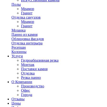
Искусственный камень
Полы
Мрамор
Гранит
Отделка санузлов
Мрамор
Гранит
Мозаика
Панно из камня
Облицовка фасадов
Отделка интерьера
Ресепшн
Колонны
Услуги
Гидроабразивная резка
Монтаж
Поставки камня
Отделка
Резка панно
О Компании
Производство
Офис
Города
Отзывы
Цены