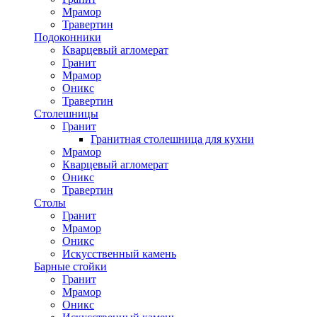
Мрамор
Травертин
Подоконники
Кварцевый агломерат
Гранит
Мрамор
Оникс
Травертин
Столешницы
Гранит
Гранитная столешница для кухни
Мрамор
Кварцевый агломерат
Оникс
Травертин
Столы
Гранит
Мрамор
Оникс
Искусственный камень
Барные стойки
Гранит
Мрамор
Оникс