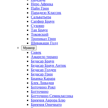
Неро Африка
Пайн Грин
Парадизо Классик
Сальватьера
Сапфир Браун
Суховяз
Тан Браун
Токовский
Тропикал Грин
Шивакаши Голд
Мрамор
Сивек
Амарело тирано
Бедасар Браун
Бедасар Браун Антик
Бедасар Голден
Бедасар Грин
Бианка Карара
Блек Ливадия
Боточино Роял
Ботточино
Ботточино Семиклассика
Брекчия Аврора Блю
Брекчия Оничиато