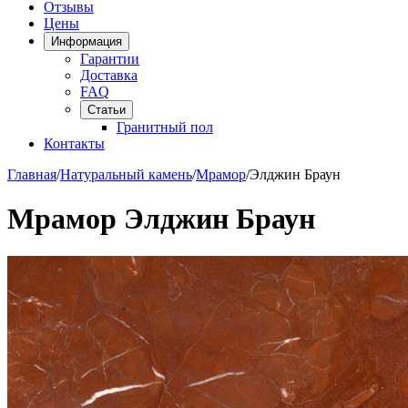
Отзывы
Цены
Информация
Гарантии
Доставка
FAQ
Статьи
Гранитный пол
Контакты
Главная
/
Натуральный камень
/
Мрамор
/
Элджин Браун
Мрамор Элджин Браун