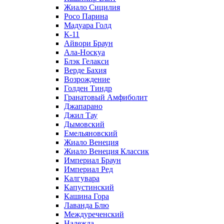
Жиало Сицилия
Росо Парина
Мадуара Голд
К-11
Айвори Браун
Ала-Носкуа
Блэк Гелакси
Верде Бахия
Возрождение
Голден Тиндр
Гранатовый Амфиболит
Джапарано
Джил Тау
Дымовский
Емельяновский
Жиало Венеция
Жиало Венеция Классик
Империал Браун
Империал Ред
Калгувара
Капустинский
Кашина Гора
Лаванда Блю
Междуреченский
Надежда