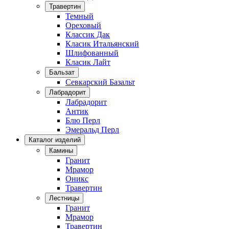
Травертин
Темный
Ореховый
Классик Дак
Класик Итальянский
Шлифованный
Класик Лайт
Бальзат
Севкарский Базальт
Лабрадорит
Лабрадорит
Антик
Блю Перл
Эмеральд Перл
Каталог изделий
Камины
Гранит
Мрамор
Оникс
Травертин
Лестницы
Гранит
Мрамор
Травертин