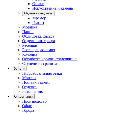
Оникс
Искусственный камень
Отделка санузлов
Мрамор
Гранит
Мозаика
Панно
Облицовка фасада
Отделка интерьера
Ресепшн
Реставрация камня
Колонна
Обработка кромки столешницы
Ступени из гранита
Услуги
Гидроабразивная резка
Монтаж
Поставки камня
Отделка
Резка панно
О Компании
Производство
Офис
Города