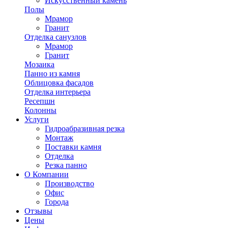
Искусственный камень
Полы
Мрамор
Гранит
Отделка санузлов
Мрамор
Гранит
Мозаика
Панно из камня
Облицовка фасадов
Отделка интерьера
Ресепшн
Колонны
Услуги
Гидроабразивная резка
Монтаж
Поставки камня
Отделка
Резка панно
О Компании
Производство
Офис
Города
Отзывы
Цены