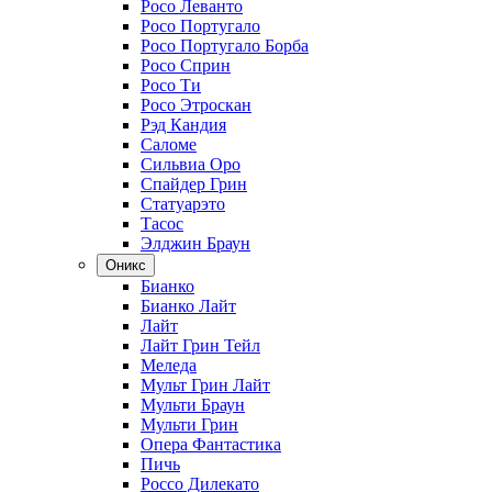
Росо Леванто
Росо Португало
Росо Португало Борба
Росо Сприн
Росо Ти
Росо Этроскан
Рэд Кандия
Саломе
Сильвиа Оро
Спайдер Грин
Статуарэто
Тасос
Элджин Браун
Оникс
Бианко
Бианко Лайт
Лайт
Лайт Грин Тейл
Меледа
Мульт Грин Лайт
Мульти Браун
Мульти Грин
Опера Фантастика
Пичь
Россо Дилекато