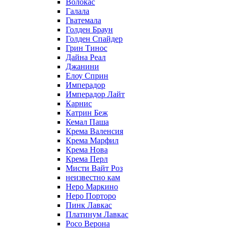
Волокас
Галала
Гватемала
Голден Браун
Голден Спайдер
Грин Тинос
Дайна Реал
Джанини
Елоу Сприн
Имперадор
Имперадор Лайт
Карнис
Катрин Беж
Кемал Паша
Крема Валенсия
Крема Марфил
Крема Нова
Крема Перл
Мисти Вайт Роз
неизвестно кам
Неро Маркино
Неро Порторо
Пинк Лавкаc
Платинум Лавкас
Росо Верона