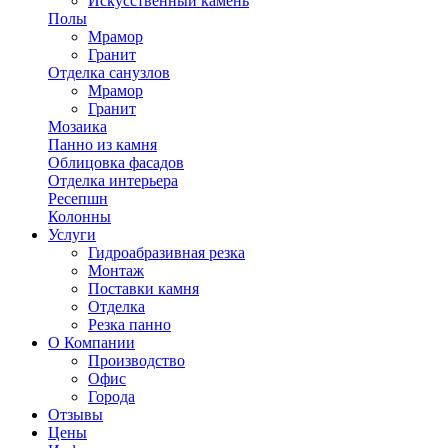
Искусственный камень
Полы
Мрамор
Гранит
Отделка санузлов
Мрамор
Гранит
Мозаика
Панно из камня
Облицовка фасадов
Отделка интерьера
Ресепшн
Колонны
Услуги
Гидроабразивная резка
Монтаж
Поставки камня
Отделка
Резка панно
О Компании
Производство
Офис
Города
Отзывы
Цены