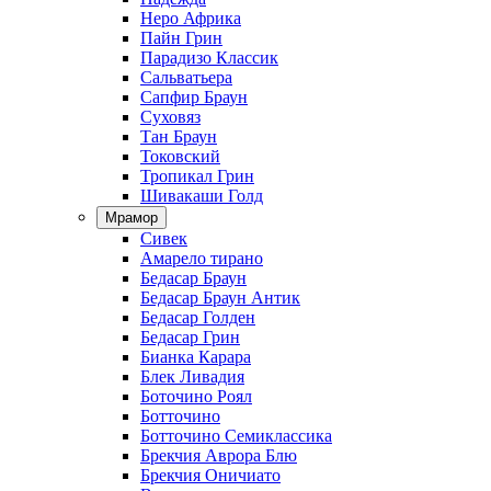
Неро Африка
Пайн Грин
Парадизо Классик
Сальватьера
Сапфир Браун
Суховяз
Тан Браун
Токовский
Тропикал Грин
Шивакаши Голд
Мрамор
Сивек
Амарело тирано
Бедасар Браун
Бедасар Браун Антик
Бедасар Голден
Бедасар Грин
Бианка Карара
Блек Ливадия
Боточино Роял
Ботточино
Ботточино Семиклассика
Брекчия Аврора Блю
Брекчия Оничиато