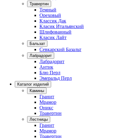
Травертин
Темный
Ореховый
Классик Дак
Класик Итальянский
Шлифованный
Класик Лайт
Бальзат
Севкарский Базальт
Лабрадорит
Лабрадорит
Антик
Блю Перл
Эмеральд Перл
Каталог изделий
Камины
Гранит
Мрамор
Оникс
Травертин
Лестницы
Гранит
Мрамор
Травертин