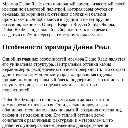
Мрамор Daino Reale - это природный камень, известный своей
изысканной цветовой палитрой, которая варьируется от
бежевых до коричневых оттенков с мягкими белыми
прожилками. Он добывается в Турции и имеет другие
названия, такие как Olimpia Beige и Breccia Sarda Olimpia.
Daino Reale — идеальный выбор для тех, кто стремится
создать в своём интерьере атмосферу тепла и уюта.
Особенности мрамора Дайна Реал
Одной из главных особенностей мрамора Daino Reale является
его уникальная структура. Нейтральные оттенки камня
неравномерно распределены по всей поверхности, что создает
удивительно гармоничный узор. Полированная отделка
придает камню зеркальный блеск, подчеркивая его слоистую
структуру и делая его идеальным для акцентных
поверхностей.
Daino Reale широко используется как в жилых, так и в
коммерческих интерьерах. Он идеально подходит для
облицовки стен, напольных покрытий, создания столешниц,
раковин и подоконников. Его теплый оттенок легко
сочетается с различными фактурами и материалами, что
делает его универсальным решением для оформления