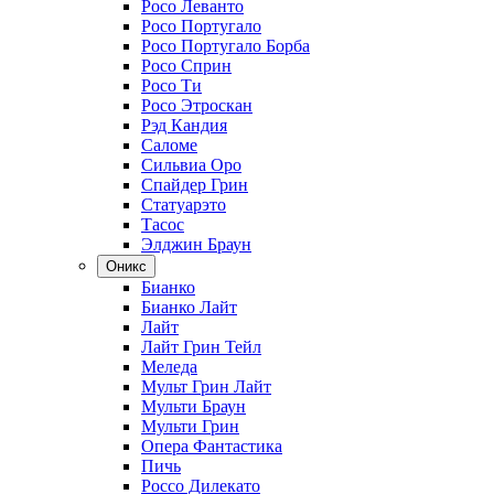
Росо Леванто
Росо Португало
Росо Португало Борба
Росо Сприн
Росо Ти
Росо Этроскан
Рэд Кандия
Саломе
Сильвиа Оро
Спайдер Грин
Статуарэто
Тасос
Элджин Браун
Оникс
Бианко
Бианко Лайт
Лайт
Лайт Грин Тейл
Меледа
Мульт Грин Лайт
Мульти Браун
Мульти Грин
Опера Фантастика
Пичь
Россо Дилекато