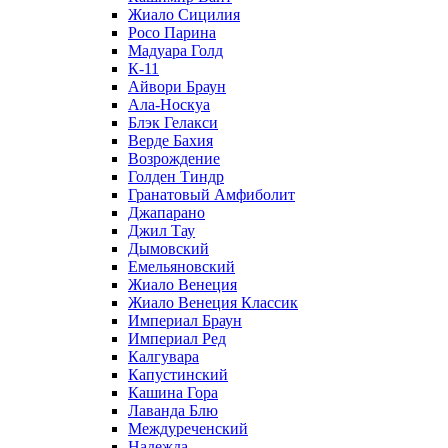
Жиало Сицилия
Росо Парина
Мадуара Голд
К-11
Айвори Браун
Ала-Носкуа
Блэк Гелакси
Верде Бахия
Возрождение
Голден Тиндр
Гранатовый Амфиболит
Джапарано
Джил Тау
Дымовский
Емельяновский
Жиало Венеция
Жиало Венеция Классик
Империал Браун
Империал Ред
Калгувара
Капустинский
Кашина Гора
Лаванда Блю
Междуреченский
Надежда