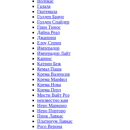
Волокас
Галала
Гватемала
Голден Браун
Голден Спайдер
Грин Тинос
Дайна Реал
Джанини
Елоу Сприн
Имперадор
Имперадор Лайт
Карнис
Катрин Беж
Кемал Паша
Крема Валенсия
Крема Марфил
Крема Нова
Крема Перл
Мисти Вайт Роз
неизвестно кам
Неро Маркино
Неро Порторо
Пинк Лавкаc
Платинум Лавкас
Росо Верона