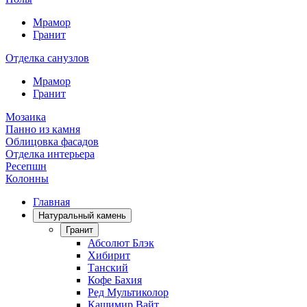
Мрамор
Гранит
Отделка санузлов
Мрамор
Гранит
Мозаика
Панно из камня
Облицовка фасадов
Отделка интерьера
Ресепшн
Колонны
Главная
Натуральный камень
Гранит
Абсолют Блэк
Хибирит
Танский
Кофе Бахия
Ред Мультиколор
Кашимир Вайт