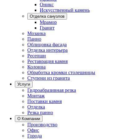
Оникс
Искусственный камень
Отделка санузлов
Мрамор
Гранит
Мозаика
Панно
Облицовка фасада
Отделка интерьера
Ресепшн
Реставрация камня
Колонна
Обработка кромки столешницы
Ступени из гранита
Услуги
Гидроабразивная резка
Монтаж
Поставки камня
Отделка
Резка панно
О Компании
Производство
Офис
Города