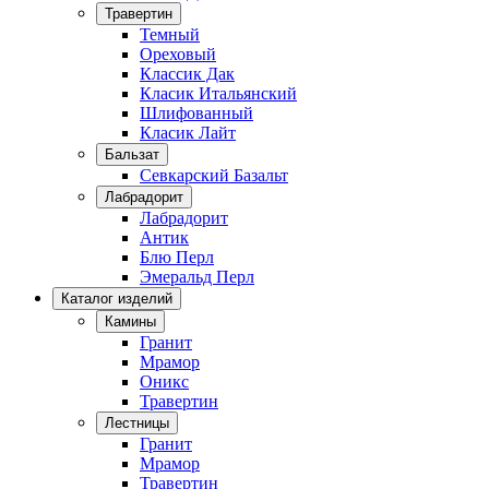
Травертин
Темный
Ореховый
Классик Дак
Класик Итальянский
Шлифованный
Класик Лайт
Бальзат
Севкарский Базальт
Лабрадорит
Лабрадорит
Антик
Блю Перл
Эмеральд Перл
Каталог изделий
Камины
Гранит
Мрамор
Оникс
Травертин
Лестницы
Гранит
Мрамор
Травертин