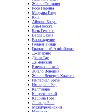
Жиало Сицилия
Росо Парина
Мадуара Голд
К-11
Айвори Браун
Ала-Носкуа
Блэк Гелакси
Верде Бахия
Возрождение
Голден Тиндр
Гранатовый Амфиболит
Джапарано
Джил Тау
Дымовский
Емельяновский
Жиало Венеция
Жиало Венеция Классик
Империал Браун
Империал Ред
Калгувара
Капустинский
Кашина Гора
Лаванда Блю
Междуреченский
Надежда