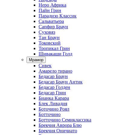
Неро Африка
Пайн Грин
Парадизо Классик
Сальватьера
Сапфир Браун
Суховяз
Тан Браун
Токовский
Тропикал Грин
Шивакаши Голд
Мрамор
Сивек
Амарело тирано
Бедасар Браун
Бедасар Браун Антик
Бедасар Голден
Бедасар Грин
Бианка Карара
Блек Ливадия
Боточино Роял
Ботточино
Ботточино Семиклассика
Брекчия Аврора Блю
Брекчия Оничиато