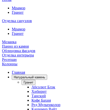
Мрамор
Гранит
Отделка санузлов
Мрамор
Гранит
Мозаика
Панно из камня
Облицовка фасадов
Отделка интерьера
Ресепшн
Колонны
Главная
Натуральный камень
Гранит
Абсолют Блэк
Хибирит
Танский
Кофе Бахия
Ред Мультиколор
Кашимир Вайт