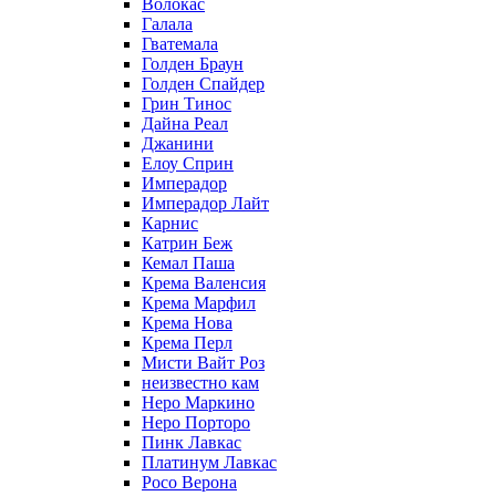
Волокас
Галала
Гватемала
Голден Браун
Голден Спайдер
Грин Тинос
Дайна Реал
Джанини
Елоу Сприн
Имперадор
Имперадор Лайт
Карнис
Катрин Беж
Кемал Паша
Крема Валенсия
Крема Марфил
Крема Нова
Крема Перл
Мисти Вайт Роз
неизвестно кам
Неро Маркино
Неро Порторо
Пинк Лавкаc
Платинум Лавкас
Росо Верона