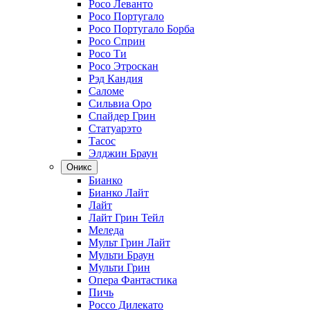
Росо Леванто
Росо Португало
Росо Португало Борба
Росо Сприн
Росо Ти
Росо Этроскан
Рэд Кандия
Саломе
Сильвиа Оро
Спайдер Грин
Статуарэто
Тасос
Элджин Браун
Оникс
Бианко
Бианко Лайт
Лайт
Лайт Грин Тейл
Меледа
Мульт Грин Лайт
Мульти Браун
Мульти Грин
Опера Фантастика
Пичь
Россо Дилекато