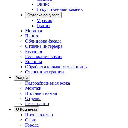
Оникс
Искусственный камень
Отделка санузлов
Мрамор
Гранит
Мозаика
Панно
Облицовка фасада
Отделка интерьера
Ресепшн
Реставрация камня
Колонна
Обработка кромки столешницы
Ступени из гранита
Услуги
Гидроабразивная резка
Монтаж
Поставки камня
Отделка
Резка панно
О Компании
Производство
Офис
Города