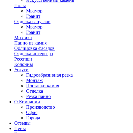
Искусственный камень
Полы
Мрамор
Гранит
Отделка санузлов
Мрамор
Гранит
Мозаика
Панно из камня
Облицовка фасадов
Отделка интерьера
Ресепшн
Колонны
Услуги
Гидроабразивная резка
Монтаж
Поставки камня
Отделка
Резка панно
О Компании
Производство
Офис
Города
Отзывы
Цены