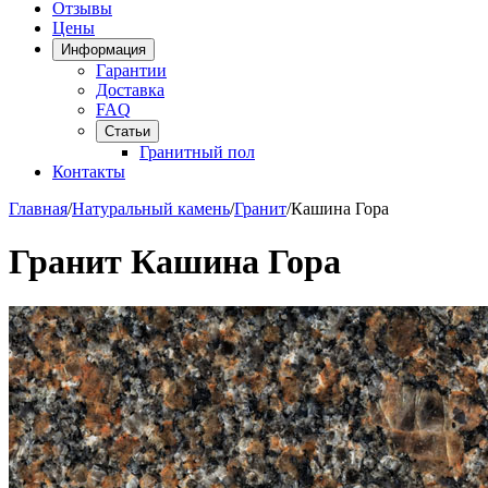
Отзывы
Цены
Информация
Гарантии
Доставка
FAQ
Статьи
Гранитный пол
Контакты
Главная
/
Натуральный камень
/
Гранит
/
Кашина Гора
Гранит Кашина Гора