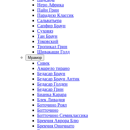
Неро Африка
Пайн Грин
Парадизо Классик
Сальватьера
Сапфир Браун
Суховяз
Тан Браун
Токовский
Тропикал Грин
Шивакаши Голд
Мрамор
Сивек
Амарело тирано
Бедасар Браун
Бедасар Браун Антик
Бедасар Голден
Бедасар Грин
Бианка Карара
Блек Ливадия
Боточино Роял
Ботточино
Ботточино Семиклассика
Брекчия Аврора Блю
Брекчия Оничиато