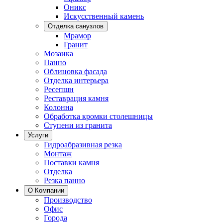
Оникс
Искусственный камень
Отделка санузлов
Мрамор
Гранит
Мозаика
Панно
Облицовка фасада
Отделка интерьера
Ресепшн
Реставрация камня
Колонна
Обработка кромки столешницы
Ступени из гранита
Услуги
Гидроабразивная резка
Монтаж
Поставки камня
Отделка
Резка панно
О Компании
Производство
Офис
Города