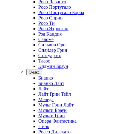
Росо Леванто
Росо Португало
Росо Португало Борба
Росо Сприн
Росо Ти
Росо Этроскан
Рэд Кандия
Саломе
Сильвиа Оро
Спайдер Грин
Статуарэто
Тасос
Элджин Браун
Оникс
Бианко
Бианко Лайт
Лайт
Лайт Грин Тейл
Меледа
Мульт Грин Лайт
Мульти Браун
Мульти Грин
Опера Фантастика
Пичь
Россо Дилекато