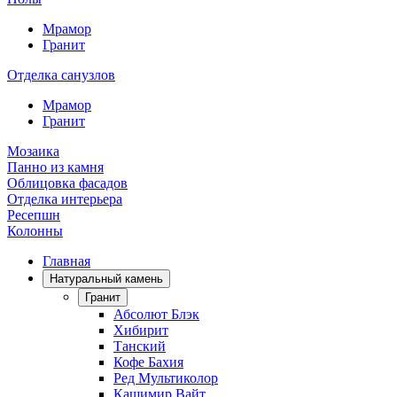
Мрамор
Гранит
Отделка санузлов
Мрамор
Гранит
Мозаика
Панно из камня
Облицовка фасадов
Отделка интерьера
Ресепшн
Колонны
Главная
Натуральный камень
Гранит
Абсолют Блэк
Хибирит
Танский
Кофе Бахия
Ред Мультиколор
Кашимир Вайт