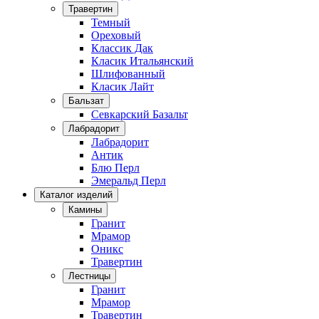
Травертин
Темный
Ореховый
Классик Дак
Класик Итальянский
Шлифованный
Класик Лайт
Бальзат
Севкарский Базальт
Лабрадорит
Лабрадорит
Антик
Блю Перл
Эмеральд Перл
Каталог изделий
Камины
Гранит
Мрамор
Оникс
Травертин
Лестницы
Гранит
Мрамор
Травертин