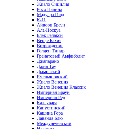
Жиало Сицилия
Росо Парина
Мадуара Голд
К-11
Айвори Браун
Ала-Носкуа
Блэк Гелакси
Верде Бахия
Возрождение
Голден Тиндр
Гранатовый Амфиболит
Джапарано
Джил Тау
Дымовский
Емельяновский
Жиало Венеция
Жиало Венеция Классик
Империал Браун
Империал Ред
Калгувара
Капустинский
Кашина Гора
Лаванда Блю
Междуреченский
Надежда