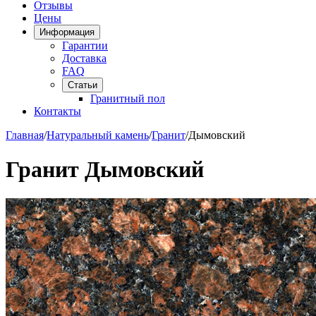
Отзывы
Цены
Информация
Гарантии
Доставка
FAQ
Статьи
Гранитный пол
Контакты
Главная
/
Натуральный камень
/
Гранит
/
Дымовский
Гранит Дымовский