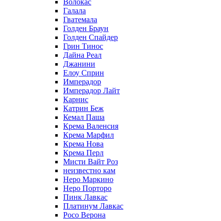
Волокас
Галала
Гватемала
Голден Браун
Голден Спайдер
Грин Тинос
Дайна Реал
Джанини
Елоу Сприн
Имперадор
Имперадор Лайт
Карнис
Катрин Беж
Кемал Паша
Крема Валенсия
Крема Марфил
Крема Нова
Крема Перл
Мисти Вайт Роз
неизвестно кам
Неро Маркино
Неро Порторо
Пинк Лавкаc
Платинум Лавкас
Росо Верона