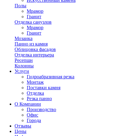
Искусственный камень
Полы
Мрамор
Гранит
Отделка санузлов
Мрамор
Гранит
Мозаика
Панно из камня
Облицовка фасадов
Отделка интерьера
Ресепшн
Колонны
Услуги
Гидроабразивная резка
Монтаж
Поставки камня
Отделка
Резка панно
О Компании
Производство
Офис
Города
Отзывы
Цены