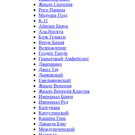
Жиало Сицилия
Росо Парина
Мадуара Голд
К-11
Айвори Браун
Ала-Носкуа
Блэк Гелакси
Верде Бахия
Возрождение
Голден Тиндр
Гранатовый Амфиболит
Джапарано
Джил Тау
Дымовский
Емельяновский
Жиало Венеция
Жиало Венеция Классик
Империал Браун
Империал Ред
Калгувара
Капустинский
Кашина Гора
Лаванда Блю
Междуреченский
Надежда