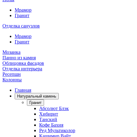
Мрамор
Гранит
Отделка санузлов
Мрамор
Гранит
Мозаика
Панно из камня
Облицовка фасадов
Отделка интерьера
Ресепшн
Колонны
Главная
Натуральный камень
Гранит
Абсолют Блэк
Хибирит
Танский
Кофе Бахия
Ред Мультиколор
Кашимир Вайт