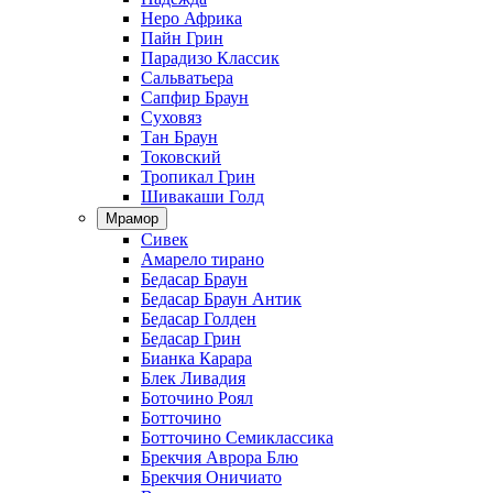
Неро Африка
Пайн Грин
Парадизо Классик
Сальватьера
Сапфир Браун
Суховяз
Тан Браун
Токовский
Тропикал Грин
Шивакаши Голд
Мрамор
Сивек
Амарело тирано
Бедасар Браун
Бедасар Браун Антик
Бедасар Голден
Бедасар Грин
Бианка Карара
Блек Ливадия
Боточино Роял
Ботточино
Ботточино Семиклассика
Брекчия Аврора Блю
Брекчия Оничиато