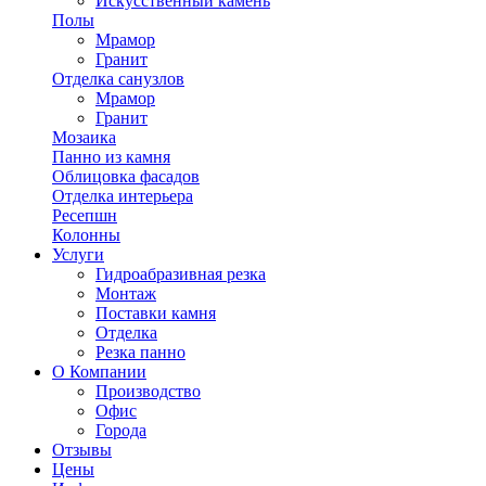
Искусственный камень
Полы
Мрамор
Гранит
Отделка санузлов
Мрамор
Гранит
Мозаика
Панно из камня
Облицовка фасадов
Отделка интерьера
Ресепшн
Колонны
Услуги
Гидроабразивная резка
Монтаж
Поставки камня
Отделка
Резка панно
О Компании
Производство
Офис
Города
Отзывы
Цены