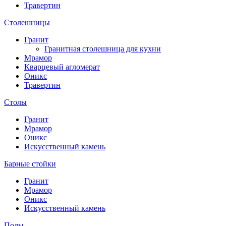
Травертин
Столешницы
Гранит
Гранитная столешница для кухни
Мрамор
Кварцевый агломерат
Оникс
Травертин
Столы
Гранит
Мрамор
Оникс
Искусственный камень
Барные стойки
Гранит
Мрамор
Оникс
Искусственный камень
Полы