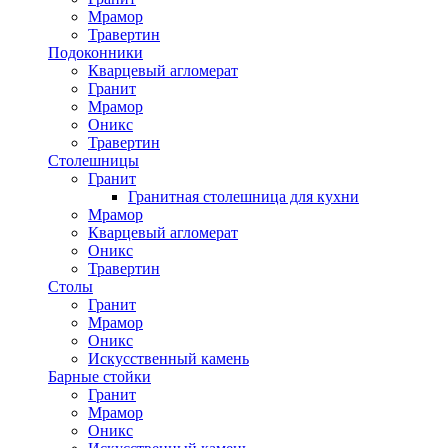
Мрамор
Травертин
Подоконники
Кварцевый агломерат
Гранит
Мрамор
Оникс
Травертин
Столешницы
Гранит
Гранитная столешница для кухни
Мрамор
Кварцевый агломерат
Оникс
Травертин
Столы
Гранит
Мрамор
Оникс
Искусственный камень
Барные стойки
Гранит
Мрамор
Оникс