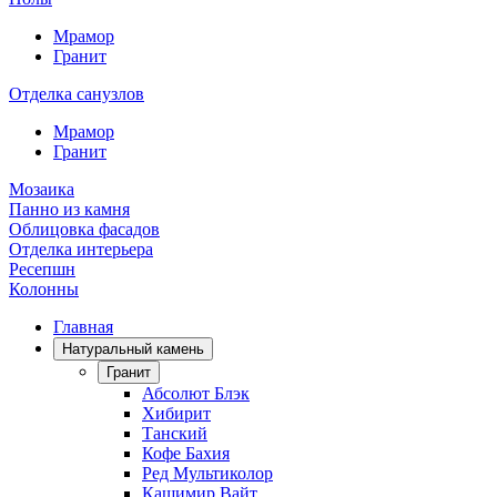
Мрамор
Гранит
Отделка санузлов
Мрамор
Гранит
Мозаика
Панно из камня
Облицовка фасадов
Отделка интерьера
Ресепшн
Колонны
Главная
Натуральный камень
Гранит
Абсолют Блэк
Хибирит
Танский
Кофе Бахия
Ред Мультиколор
Кашимир Вайт