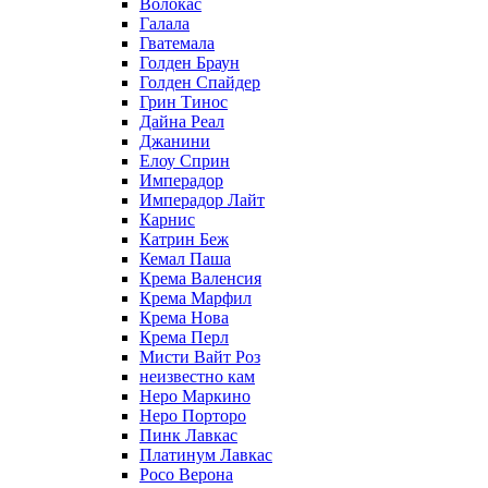
Волокас
Галала
Гватемала
Голден Браун
Голден Спайдер
Грин Тинос
Дайна Реал
Джанини
Елоу Сприн
Имперадор
Имперадор Лайт
Карнис
Катрин Беж
Кемал Паша
Крема Валенсия
Крема Марфил
Крема Нова
Крема Перл
Мисти Вайт Роз
неизвестно кам
Неро Маркино
Неро Порторо
Пинк Лавкаc
Платинум Лавкас
Росо Верона