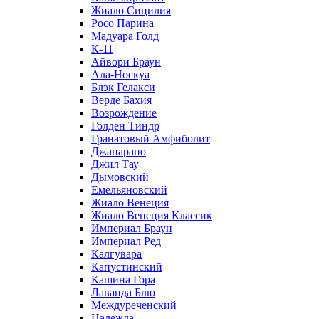
Жиало Сицилия
Росо Парина
Мадуара Голд
К-11
Айвори Браун
Ала-Носкуа
Блэк Гелакси
Верде Бахия
Возрождение
Голден Тиндр
Гранатовый Амфиболит
Джапарано
Джил Тау
Дымовский
Емельяновский
Жиало Венеция
Жиало Венеция Классик
Империал Браун
Империал Ред
Калгувара
Капустинский
Кашина Гора
Лаванда Блю
Междуреченский
Надежда