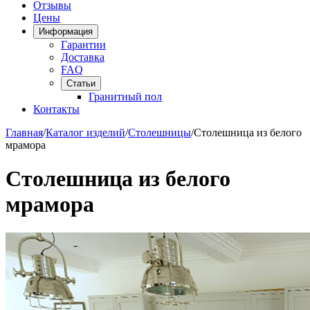
Отзывы
Цены
Информация
Гарантии
Доставка
FAQ
Статьи
Гранитный пол
Контакты
Главная
/
Каталог изделий
/
Столешницы
/
Столешница из белого
мрамора
Столешница из белого
мрамора