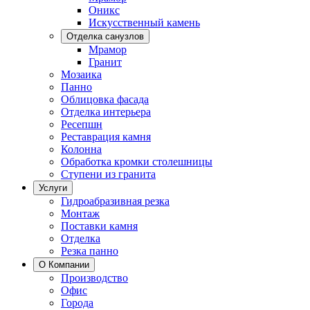
Оникс
Искусственный камень
Отделка санузлов
Мрамор
Гранит
Мозаика
Панно
Облицовка фасада
Отделка интерьера
Ресепшн
Реставрация камня
Колонна
Обработка кромки столешницы
Ступени из гранита
Услуги
Гидроабразивная резка
Монтаж
Поставки камня
Отделка
Резка панно
О Компании
Производство
Офис
Города