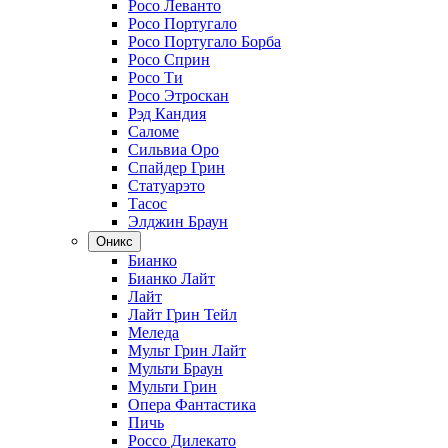
Росо Леванто
Росо Португало
Росо Португало Борба
Росо Сприн
Росо Ти
Росо Этроскан
Рэд Кандия
Саломе
Сильвиа Оро
Спайдер Грин
Статуарэто
Тасос
Элджин Браун
Оникс
Бианко
Бианко Лайт
Лайт
Лайт Грин Тейл
Меледа
Мульт Грин Лайт
Мульти Браун
Мульти Грин
Опера Фантастика
Пичь
Россо Дилекато