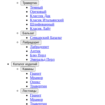
Травертин
Темный
Ореховый
Классик Дак
Класик Итальянский
Шлифованный
Класик Лайт
Бальзат
Севкарский Базальт
Лабрадорит
Лабрадорит
Антик
Блю Перл
Эмеральд Перл
Каталог изделий
Камины
Гранит
Мрамор
Оникс
Травертин
Лестницы
Гранит
Мрамор
Травертин