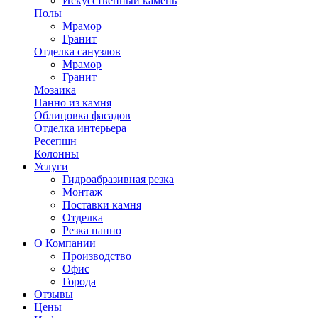
Искусственный камень
Полы
Мрамор
Гранит
Отделка санузлов
Мрамор
Гранит
Мозаика
Панно из камня
Облицовка фасадов
Отделка интерьера
Ресепшн
Колонны
Услуги
Гидроабразивная резка
Монтаж
Поставки камня
Отделка
Резка панно
О Компании
Производство
Офис
Города
Отзывы
Цены