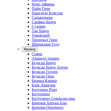
Неро Африка
Пайн Грин
Парадизо Классик
Сальватьера
Сапфир Браун
Суховяз
Тан Браун
Токовский
Тропикал Грин
Шивакаши Голд
Мрамор
Сивек
Амарело тирано
Бедасар Браун
Бедасар Браун Антик
Бедасар Голден
Бедасар Грин
Бианка Карара
Блек Ливадия
Боточино Роял
Ботточино
Ботточино Семиклассика
Брекчия Аврора Блю
Брекчия Оничиато