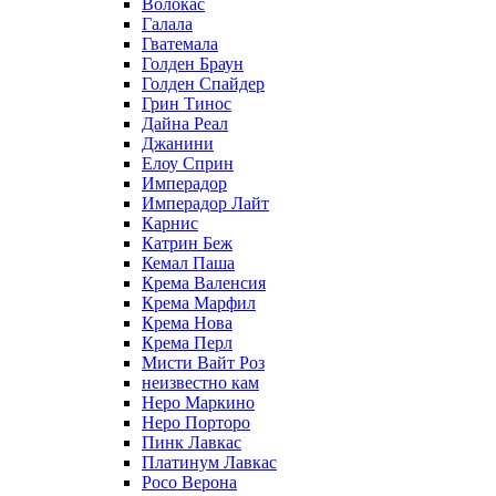
Волокас
Галала
Гватемала
Голден Браун
Голден Спайдер
Грин Тинос
Дайна Реал
Джанини
Елоу Сприн
Имперадор
Имперадор Лайт
Карнис
Катрин Беж
Кемал Паша
Крема Валенсия
Крема Марфил
Крема Нова
Крема Перл
Мисти Вайт Роз
неизвестно кам
Неро Маркино
Неро Порторо
Пинк Лавкаc
Платинум Лавкас
Росо Верона