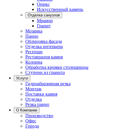
Оникс
Искусственный камень
Отделка санузлов
Мрамор
Гранит
Мозаика
Панно
Облицовка фасада
Отделка интерьера
Ресепшн
Реставрация камня
Колонна
Обработка кромки столешницы
Ступени из гранита
Услуги
Гидроабразивная резка
Монтаж
Поставки камня
Отделка
Резка панно
О Компании
Производство
Офис
Города