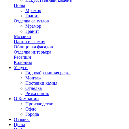
Искусственный камень
Полы
Мрамор
Гранит
Отделка санузлов
Мрамор
Гранит
Мозаика
Панно из камня
Облицовка фасадов
Отделка интерьера
Ресепшн
Колонны
Услуги
Гидроабразивная резка
Монтаж
Поставки камня
Отделка
Резка панно
О Компании
Производство
Офис
Города
Отзывы
Цены