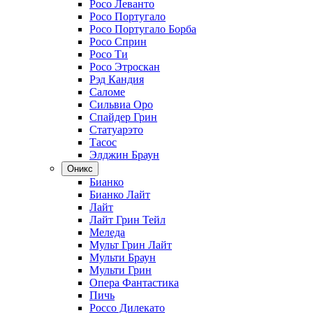
Росо Леванто
Росо Португало
Росо Португало Борба
Росо Сприн
Росо Ти
Росо Этроскан
Рэд Кандия
Саломе
Сильвиа Оро
Спайдер Грин
Статуарэто
Тасос
Элджин Браун
Оникс
Бианко
Бианко Лайт
Лайт
Лайт Грин Тейл
Меледа
Мульт Грин Лайт
Мульти Браун
Мульти Грин
Опера Фантастика
Пичь
Россо Дилекато