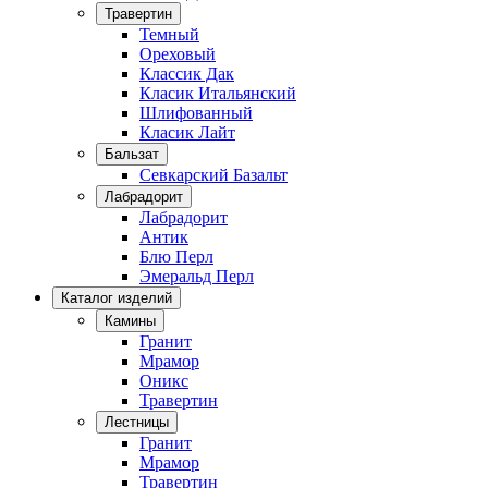
Травертин
Темный
Ореховый
Классик Дак
Класик Итальянский
Шлифованный
Класик Лайт
Бальзат
Севкарский Базальт
Лабрадорит
Лабрадорит
Антик
Блю Перл
Эмеральд Перл
Каталог изделий
Камины
Гранит
Мрамор
Оникс
Травертин
Лестницы
Гранит
Мрамор
Травертин