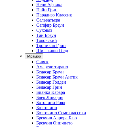
Неро Африка
Пайн Грин
Парадизо Классик
Сальватьера
Сапфир Браун
Суховяз
Тан Браун
Токовский
Тропикал Грин
Шивакаши Голд
Мрамор
Сивек
Амарело тирано
Бедасар Браун
Бедасар Браун Антик
Бедасар Голден
Бедасар Грин
Бианка Карара
Блек Ливадия
Боточино Роял
Ботточино
Ботточино Семиклассика
Брекчия Аврора Блю
Брекчия Оничиато