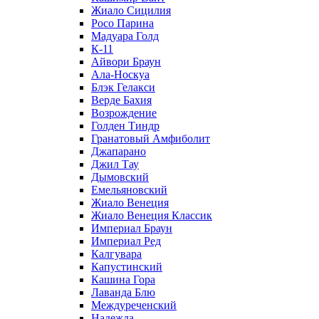
Жиало Сицилия
Росо Парина
Мадуара Голд
К-11
Айвори Браун
Ала-Носкуа
Блэк Гелакси
Верде Бахия
Возрождение
Голден Тиндр
Гранатовый Амфиболит
Джапарано
Джил Тау
Дымовский
Емельяновский
Жиало Венеция
Жиало Венеция Классик
Империал Браун
Империал Ред
Калгувара
Капустинский
Кашина Гора
Лаванда Блю
Междуреченский
Надежда