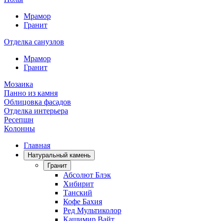
Мрамор
Гранит
Отделка санузлов
Мрамор
Гранит
Мозаика
Панно из камня
Облицовка фасадов
Отделка интерьера
Ресепшн
Колонны
Главная
Натуральный камень
Гранит
Абсолют Блэк
Хибирит
Танский
Кофе Бахия
Ред Мультиколор
Кашимир Вайт