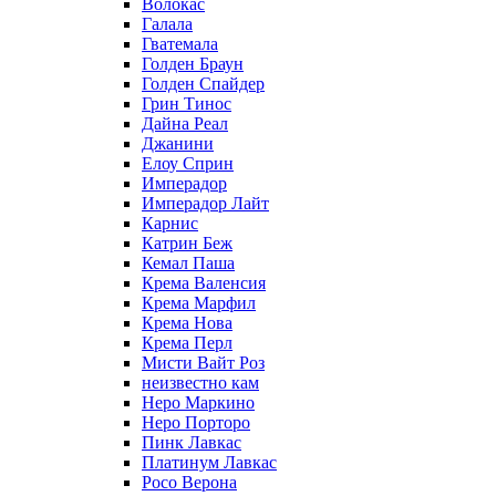
Волокас
Галала
Гватемала
Голден Браун
Голден Спайдер
Грин Тинос
Дайна Реал
Джанини
Елоу Сприн
Имперадор
Имперадор Лайт
Карнис
Катрин Беж
Кемал Паша
Крема Валенсия
Крема Марфил
Крема Нова
Крема Перл
Мисти Вайт Роз
неизвестно кам
Неро Маркино
Неро Порторо
Пинк Лавкаc
Платинум Лавкас
Росо Верона