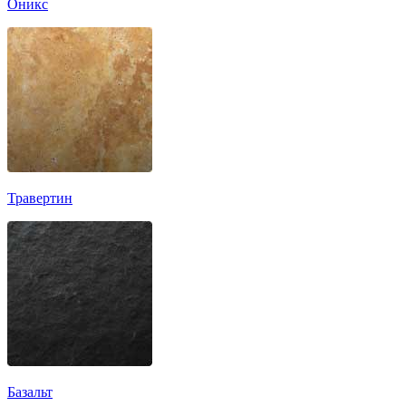
Оникс
Травертин
Базальт