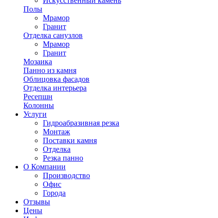
Искусственный камень
Полы
Мрамор
Гранит
Отделка санузлов
Мрамор
Гранит
Мозаика
Панно из камня
Облицовка фасадов
Отделка интерьера
Ресепшн
Колонны
Услуги
Гидроабразивная резка
Монтаж
Поставки камня
Отделка
Резка панно
О Компании
Производство
Офис
Города
Отзывы
Цены