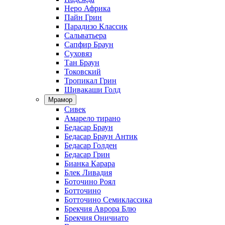
Неро Африка
Пайн Грин
Парадизо Классик
Сальватьера
Сапфир Браун
Суховяз
Тан Браун
Токовский
Тропикал Грин
Шивакаши Голд
Мрамор
Сивек
Амарело тирано
Бедасар Браун
Бедасар Браун Антик
Бедасар Голден
Бедасар Грин
Бианка Карара
Блек Ливадия
Боточино Роял
Ботточино
Ботточино Семиклассика
Брекчия Аврора Блю
Брекчия Оничиато