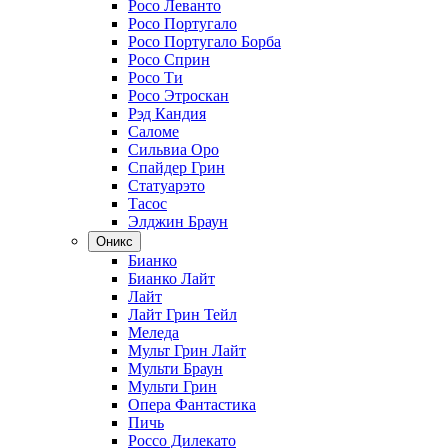
Росо Леванто
Росо Португало
Росо Португало Борба
Росо Сприн
Росо Ти
Росо Этроскан
Рэд Кандия
Саломе
Сильвиа Оро
Спайдер Грин
Статуарэто
Тасос
Элджин Браун
Оникс
Бианко
Бианко Лайт
Лайт
Лайт Грин Тейл
Меледа
Мульт Грин Лайт
Мульти Браун
Мульти Грин
Опера Фантастика
Пичь
Россо Дилекато