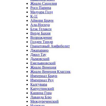
Жиало Сицилия
Росо Парина
Мадуара Голд
К-11
Айвори Браун
Ала-Носкуа
Блэк Гелакси
Верде Бахия
Возрождение
Голден Тиндр
Гранатовый Амфиболит
Джапарано
Джил Тау
Дымовский
Емельяновский
Жиало Венеция
Жиало Венеция Классик
Империал Браун
Империал Ред
Калгувара
Капустинский
Кашина Гора
Лаванда Блю
Междуреченский
Надежда