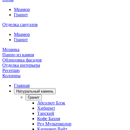
Мрамор
Гранит
Отделка санузлов
Мрамор
Гранит
Мозаика
Панно из камня
Облицовка фасадов
Отделка интерьера
Ресепшн
Колонны
Главная
Натуральный камень
Гранит
Абсолют Блэк
Хибирит
Танский
Кофе Бахия
Ред Мультиколор
Кашимир Вайт