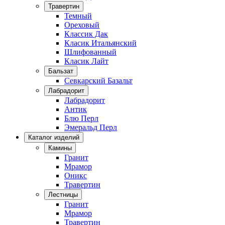
Травертин
Темный
Ореховый
Классик Дак
Класик Итальянский
Шлифованный
Класик Лайт
Бальзат
Севкарский Базальт
Лабрадорит
Лабрадорит
Антик
Блю Перл
Эмеральд Перл
Каталог изделий
Камины
Гранит
Мрамор
Оникс
Травертин
Лестницы
Гранит
Мрамор
Травертин