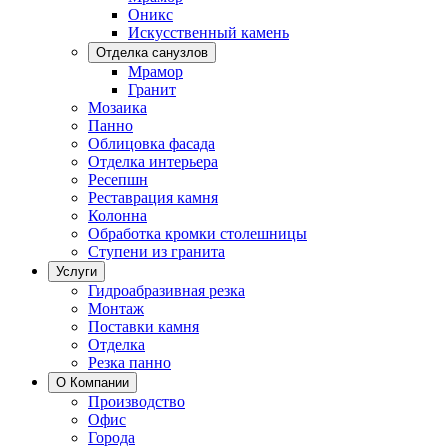
Оникс
Искусственный камень
Отделка санузлов
Мрамор
Гранит
Мозаика
Панно
Облицовка фасада
Отделка интерьера
Ресепшн
Реставрация камня
Колонна
Обработка кромки столешницы
Ступени из гранита
Услуги
Гидроабразивная резка
Монтаж
Поставки камня
Отделка
Резка панно
О Компании
Производство
Офис
Города