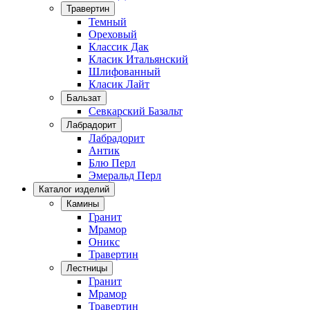
Травертин
Темный
Ореховый
Классик Дак
Класик Итальянский
Шлифованный
Класик Лайт
Бальзат
Севкарский Базальт
Лабрадорит
Лабрадорит
Антик
Блю Перл
Эмеральд Перл
Каталог изделий
Камины
Гранит
Мрамор
Оникс
Травертин
Лестницы
Гранит
Мрамор
Травертин