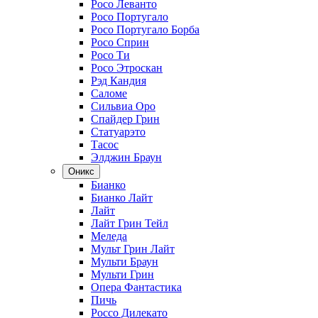
Росо Леванто
Росо Португало
Росо Португало Борба
Росо Сприн
Росо Ти
Росо Этроскан
Рэд Кандия
Саломе
Сильвиа Оро
Спайдер Грин
Статуарэто
Тасос
Элджин Браун
Оникс
Бианко
Бианко Лайт
Лайт
Лайт Грин Тейл
Меледа
Мульт Грин Лайт
Мульти Браун
Мульти Грин
Опера Фантастика
Пичь
Россо Дилекато