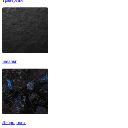
Травертин
Базальт
Лабродорит