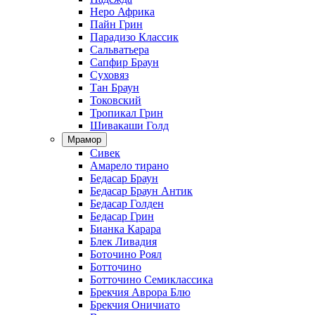
Неро Африка
Пайн Грин
Парадизо Классик
Сальватьера
Сапфир Браун
Суховяз
Тан Браун
Токовский
Тропикал Грин
Шивакаши Голд
Мрамор
Сивек
Амарело тирано
Бедасар Браун
Бедасар Браун Антик
Бедасар Голден
Бедасар Грин
Бианка Карара
Блек Ливадия
Боточино Роял
Ботточино
Ботточино Семиклассика
Брекчия Аврора Блю
Брекчия Оничиато