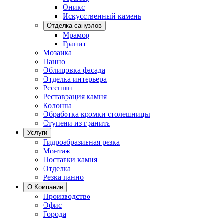
Оникс
Искусственный камень
Отделка санузлов
Мрамор
Гранит
Мозаика
Панно
Облицовка фасада
Отделка интерьера
Ресепшн
Реставрация камня
Колонна
Обработка кромки столешницы
Ступени из гранита
Услуги
Гидроабразивная резка
Монтаж
Поставки камня
Отделка
Резка панно
О Компании
Производство
Офис
Города