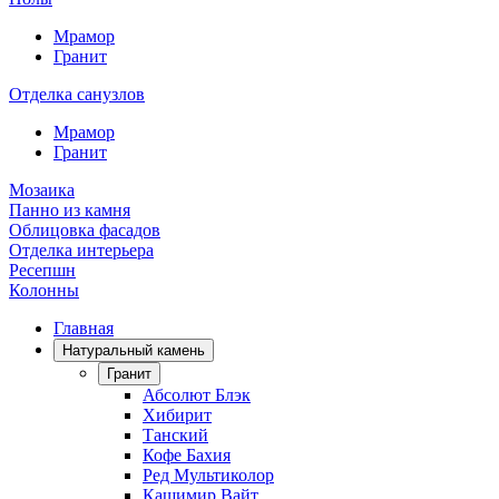
Мрамор
Гранит
Отделка санузлов
Мрамор
Гранит
Мозаика
Панно из камня
Облицовка фасадов
Отделка интерьера
Ресепшн
Колонны
Главная
Натуральный камень
Гранит
Абсолют Блэк
Хибирит
Танский
Кофе Бахия
Ред Мультиколор
Кашимир Вайт