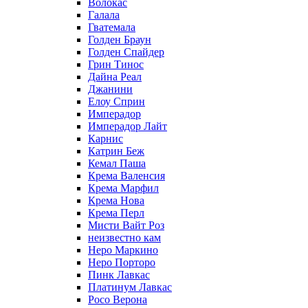
Волокас
Галала
Гватемала
Голден Браун
Голден Спайдер
Грин Тинос
Дайна Реал
Джанини
Елоу Сприн
Имперадор
Имперадор Лайт
Карнис
Катрин Беж
Кемал Паша
Крема Валенсия
Крема Марфил
Крема Нова
Крема Перл
Мисти Вайт Роз
неизвестно кам
Неро Маркино
Неро Порторо
Пинк Лавкаc
Платинум Лавкас
Росо Верона