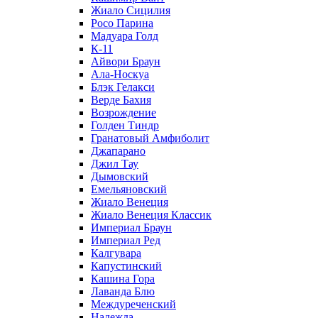
Жиало Сицилия
Росо Парина
Мадуара Голд
К-11
Айвори Браун
Ала-Носкуа
Блэк Гелакси
Верде Бахия
Возрождение
Голден Тиндр
Гранатовый Амфиболит
Джапарано
Джил Тау
Дымовский
Емельяновский
Жиало Венеция
Жиало Венеция Классик
Империал Браун
Империал Ред
Калгувара
Капустинский
Кашина Гора
Лаванда Блю
Междуреченский
Надежда