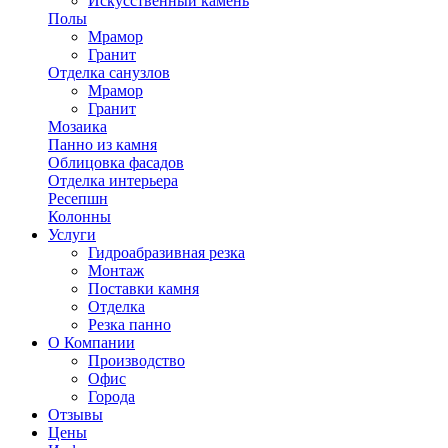
Искусственный камень
Полы
Мрамор
Гранит
Отделка санузлов
Мрамор
Гранит
Мозаика
Панно из камня
Облицовка фасадов
Отделка интерьера
Ресепшн
Колонны
Услуги
Гидроабразивная резка
Монтаж
Поставки камня
Отделка
Резка панно
О Компании
Производство
Офис
Города
Отзывы
Цены