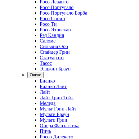
Росо Леванто
Росо Португало
Росо Португало Борба
Росо Сприн
Росо Ти
Росо Этроскан
Рэд Кандия
Саломе
Сильвиа Оро
Спайдер Грин
Статуарэто
Тасос
Элджин Браун
Оникс
Бианко
Бианко Лайт
Лайт
Лайт Грин Тейл
Меледа
Мульт Грин Лайт
Мульти Браун
Мульти Грин
Опера Фантастика
Пичь
Россо Дилекато