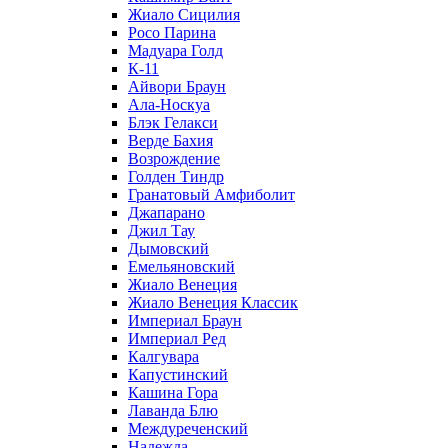
Жиало Сицилия
Росо Парина
Мадуара Голд
К-11
Айвори Браун
Ала-Носкуа
Блэк Гелакси
Верде Бахия
Возрождение
Голден Тиндр
Гранатовый Амфиболит
Джапарано
Джил Тау
Дымовский
Емельяновский
Жиало Венеция
Жиало Венеция Классик
Империал Браун
Империал Ред
Калгувара
Капустинский
Кашина Гора
Лаванда Блю
Междуреченский
Надежда