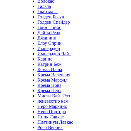
Волокас
Галала
Гватемала
Голден Браун
Голден Спайдер
Грин Тинос
Дайна Реал
Джанини
Елоу Сприн
Имперадор
Имперадор Лайт
Карнис
Катрин Беж
Кемал Паша
Крема Валенсия
Крема Марфил
Крема Нова
Крема Перл
Мисти Вайт Роз
неизвестно кам
Неро Маркино
Неро Порторо
Пинк Лавкаc
Платинум Лавкас
Росо Верона