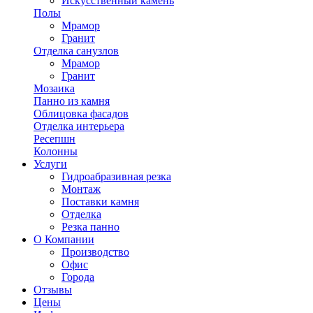
Искусственный камень
Полы
Мрамор
Гранит
Отделка санузлов
Мрамор
Гранит
Мозаика
Панно из камня
Облицовка фасадов
Отделка интерьера
Ресепшн
Колонны
Услуги
Гидроабразивная резка
Монтаж
Поставки камня
Отделка
Резка панно
О Компании
Производство
Офис
Города
Отзывы
Цены