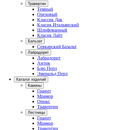
Травертин
Темный
Ореховый
Классик Дак
Класик Итальянский
Шлифованный
Класик Лайт
Бальзат
Севкарский Базальт
Лабрадорит
Лабрадорит
Антик
Блю Перл
Эмеральд Перл
Каталог изделий
Камины
Гранит
Мрамор
Оникс
Травертин
Лестницы
Гранит
Мрамор
Травертин