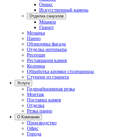
Оникс
Искусственный камень
Отделка санузлов
Мрамор
Гранит
Мозаика
Панно
Облицовка фасада
Отделка интерьера
Ресепшн
Реставрация камня
Колонна
Обработка кромки столешницы
Ступени из гранита
Услуги
Гидроабразивная резка
Монтаж
Поставки камня
Отделка
Резка панно
О Компании
Производство
Офис
Города