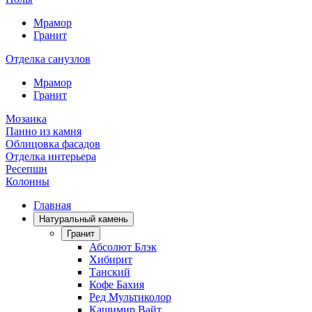
Мрамор
Гранит
Отделка санузлов
Мрамор
Гранит
Мозаика
Панно из камня
Облицовка фасадов
Отделка интерьера
Ресепшн
Колонны
Главная
Натуральный камень
Гранит
Абсолют Блэк
Хибирит
Танский
Кофе Бахия
Ред Мультиколор
Кашимир Вайт