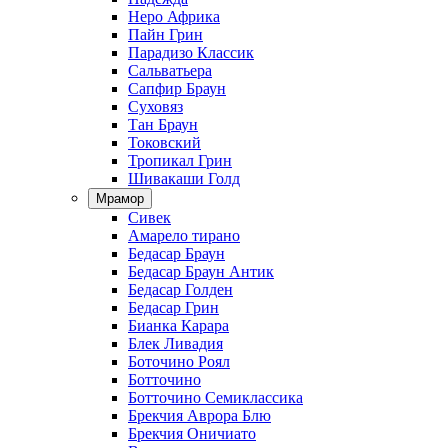
Неро Африка
Пайн Грин
Парадизо Классик
Сальватьера
Сапфир Браун
Суховяз
Тан Браун
Токовский
Тропикал Грин
Шивакаши Голд
Мрамор
Сивек
Амарело тирано
Бедасар Браун
Бедасар Браун Антик
Бедасар Голден
Бедасар Грин
Бианка Карара
Блек Ливадия
Боточино Роял
Ботточино
Ботточино Семиклассика
Брекчия Аврора Блю
Брекчия Оничиато