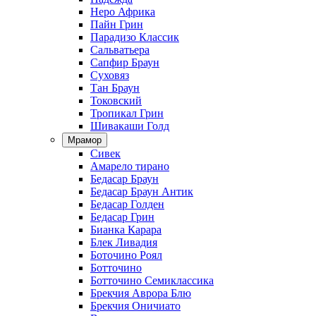
Неро Африка
Пайн Грин
Парадизо Классик
Сальватьера
Сапфир Браун
Суховяз
Тан Браун
Токовский
Тропикал Грин
Шивакаши Голд
Мрамор
Сивек
Амарело тирано
Бедасар Браун
Бедасар Браун Антик
Бедасар Голден
Бедасар Грин
Бианка Карара
Блек Ливадия
Боточино Роял
Ботточино
Ботточино Семиклассика
Брекчия Аврора Блю
Брекчия Оничиато