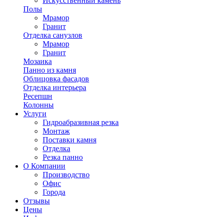
Искусственный камень
Полы
Мрамор
Гранит
Отделка санузлов
Мрамор
Гранит
Мозаика
Панно из камня
Облицовка фасадов
Отделка интерьера
Ресепшн
Колонны
Услуги
Гидроабразивная резка
Монтаж
Поставки камня
Отделка
Резка панно
О Компании
Производство
Офис
Города
Отзывы
Цены