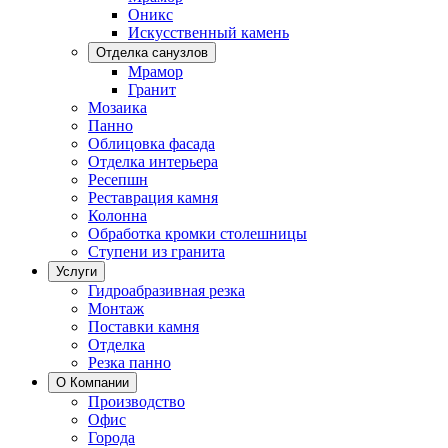
Оникс
Искусственный камень
Отделка санузлов
Мрамор
Гранит
Мозаика
Панно
Облицовка фасада
Отделка интерьера
Ресепшн
Реставрация камня
Колонна
Обработка кромки столешницы
Ступени из гранита
Услуги
Гидроабразивная резка
Монтаж
Поставки камня
Отделка
Резка панно
О Компании
Производство
Офис
Города