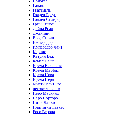
Волокас
Галала
Гватемала
Голден Браун
Голден Спайдер
Грин Тинос
Дайна Реал
Джанини
Елоу Сприн
Имперадор
Имперадор Лайт
Карнис
Катрин Беж
Кемал Паша
Крема Валенсия
Крема Марфил
Крема Нова
Крема Перл
Мисти Вайт Роз
неизвестно кам
Неро Маркино
Неро Порторо
Пинк Лавкаc
Платинум Лавкас
Росо Верона