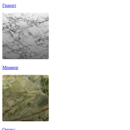
Гранит
Мрамор
Оникс