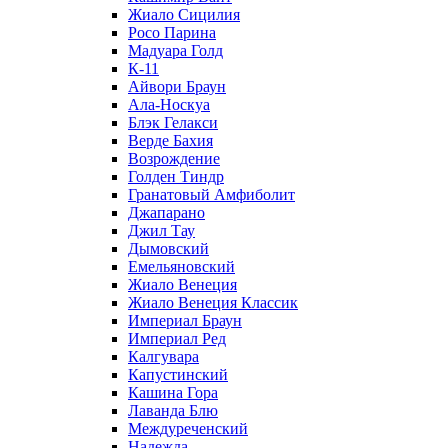
Жиало Сицилия
Росо Парина
Мадуара Голд
К-11
Айвори Браун
Ала-Носкуа
Блэк Гелакси
Верде Бахия
Возрождение
Голден Тиндр
Гранатовый Амфиболит
Джапарано
Джил Тау
Дымовский
Емельяновский
Жиало Венеция
Жиало Венеция Классик
Империал Браун
Империал Ред
Калгувара
Капустинский
Кашина Гора
Лаванда Блю
Междуреченский
Надежда