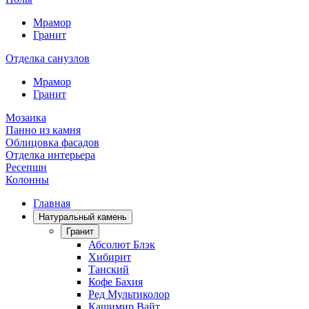
Мрамор
Гранит
Отделка санузлов
Мрамор
Гранит
Мозаика
Панно из камня
Облицовка фасадов
Отделка интерьера
Ресепшн
Колонны
Главная
Натуральный камень
Гранит
Абсолют Блэк
Хибирит
Танский
Кофе Бахия
Ред Мультиколор
Кашимир Вайт