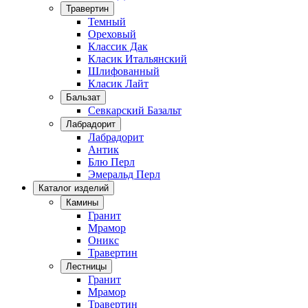
Травертин
Темный
Ореховый
Классик Дак
Класик Итальянский
Шлифованный
Класик Лайт
Бальзат
Севкарский Базальт
Лабрадорит
Лабрадорит
Антик
Блю Перл
Эмеральд Перл
Каталог изделий
Камины
Гранит
Мрамор
Оникс
Травертин
Лестницы
Гранит
Мрамор
Травертин