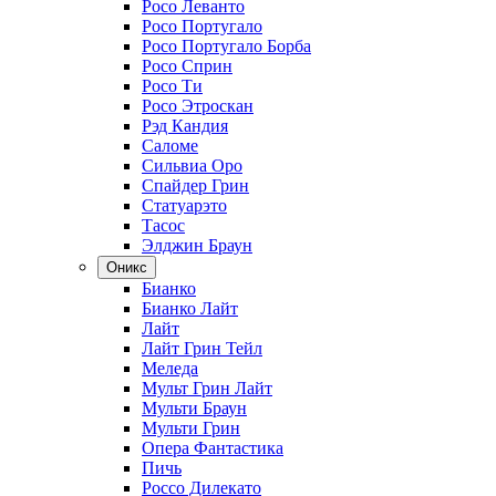
Росо Леванто
Росо Португало
Росо Португало Борба
Росо Сприн
Росо Ти
Росо Этроскан
Рэд Кандия
Саломе
Сильвиа Оро
Спайдер Грин
Статуарэто
Тасос
Элджин Браун
Оникс
Бианко
Бианко Лайт
Лайт
Лайт Грин Тейл
Меледа
Мульт Грин Лайт
Мульти Браун
Мульти Грин
Опера Фантастика
Пичь
Россо Дилекато