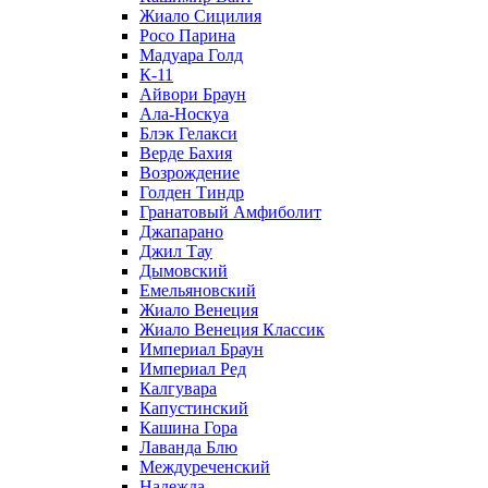
Жиало Сицилия
Росо Парина
Мадуара Голд
К-11
Айвори Браун
Ала-Носкуа
Блэк Гелакси
Верде Бахия
Возрождение
Голден Тиндр
Гранатовый Амфиболит
Джапарано
Джил Тау
Дымовский
Емельяновский
Жиало Венеция
Жиало Венеция Классик
Империал Браун
Империал Ред
Калгувара
Капустинский
Кашина Гора
Лаванда Блю
Междуреченский
Надежда