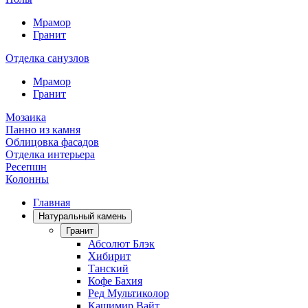
Мрамор
Гранит
Отделка санузлов
Мрамор
Гранит
Мозаика
Панно из камня
Облицовка фасадов
Отделка интерьера
Ресепшн
Колонны
Главная
Натуральный камень
Гранит
Абсолют Блэк
Хибирит
Танский
Кофе Бахия
Ред Мультиколор
Кашимир Вайт