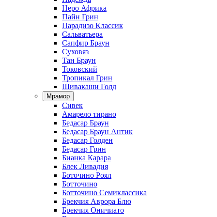
Неро Африка
Пайн Грин
Парадизо Классик
Сальватьера
Сапфир Браун
Суховяз
Тан Браун
Токовский
Тропикал Грин
Шивакаши Голд
Мрамор
Сивек
Амарело тирано
Бедасар Браун
Бедасар Браун Антик
Бедасар Голден
Бедасар Грин
Бианка Карара
Блек Ливадия
Боточино Роял
Ботточино
Ботточино Семиклассика
Брекчия Аврора Блю
Брекчия Оничиато