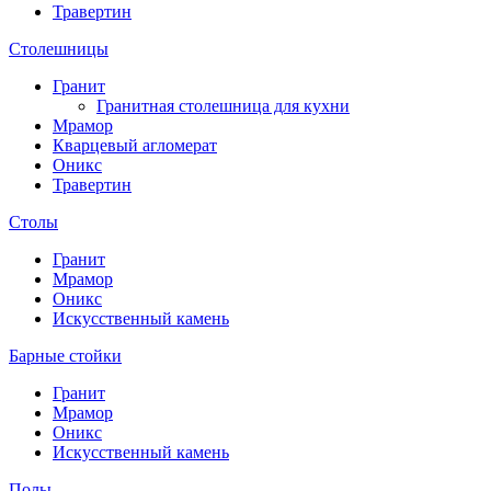
Травертин
Столешницы
Гранит
Гранитная столешница для кухни
Мрамор
Кварцевый агломерат
Оникс
Травертин
Столы
Гранит
Мрамор
Оникс
Искусственный камень
Барные стойки
Гранит
Мрамор
Оникс
Искусственный камень
Полы