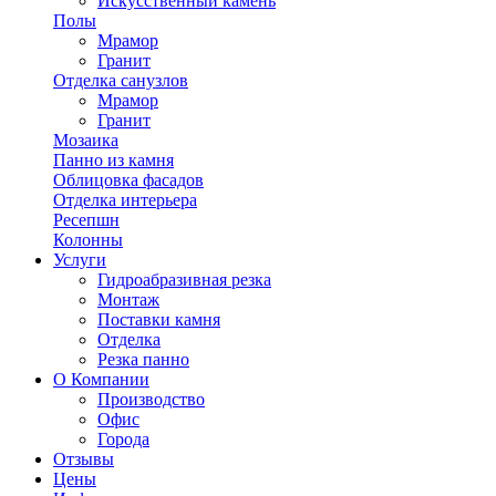
Искусственный камень
Полы
Мрамор
Гранит
Отделка санузлов
Мрамор
Гранит
Мозаика
Панно из камня
Облицовка фасадов
Отделка интерьера
Ресепшн
Колонны
Услуги
Гидроабразивная резка
Монтаж
Поставки камня
Отделка
Резка панно
О Компании
Производство
Офис
Города
Отзывы
Цены