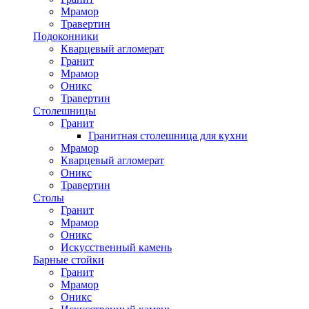
Мрамор
Травертин
Подоконники
Кварцевый агломерат
Гранит
Мрамор
Оникс
Травертин
Столешницы
Гранит
Гранитная столешница для кухни
Мрамор
Кварцевый агломерат
Оникс
Травертин
Столы
Гранит
Мрамор
Оникс
Искусственный камень
Барные стойки
Гранит
Мрамор
Оникс