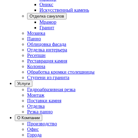
Оникс
Искусственный камень
Отделка санузлов
Мрамор
Гранит
Мозаика
Панно
Облицовка фасада
Отделка интерьера
Ресепшн
Реставрация камня
Колонна
Обработка кромки столешницы
Ступени из гранита
Услуги
Гидроабразивная резка
Монтаж
Поставки камня
Отделка
Резка панно
О Компании
Производство
Офис
Города