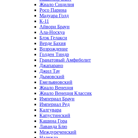
Жиало Сицилия
Росо Парина
Мадуара Голд
К-11
Айвори Браун
Ала-Носкуа
Блэк Гелакси
Верде Бахия
Возрождение
Голден Тиндр
Гранатовый Амфиболит
Джапарано
Джил Тау
Дымовский
Емельяновский
Жиало Венеция
Жиало Венеция Классик
Империал Браун
Империал Ред
Калгувара
Капустинский
Кашина Гора
Лаванда Блю
Междуреченский
Надежда