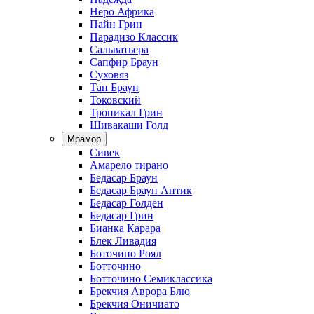
Неро Африка
Пайн Грин
Парадизо Классик
Сальватьера
Сапфир Браун
Суховяз
Тан Браун
Токовский
Тропикал Грин
Шивакаши Голд
Мрамор
Сивек
Амарело тирано
Бедасар Браун
Бедасар Браун Антик
Бедасар Голден
Бедасар Грин
Бианка Карара
Блек Ливадия
Боточино Роял
Ботточино
Ботточино Семиклассика
Брекчия Аврора Блю
Брекчия Оничиато