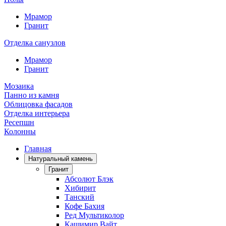
Мрамор
Гранит
Отделка санузлов
Мрамор
Гранит
Мозаика
Панно из камня
Облицовка фасадов
Отделка интерьера
Ресепшн
Колонны
Главная
Натуральный камень
Гранит
Абсолют Блэк
Хибирит
Танский
Кофе Бахия
Ред Мультиколор
Кашимир Вайт