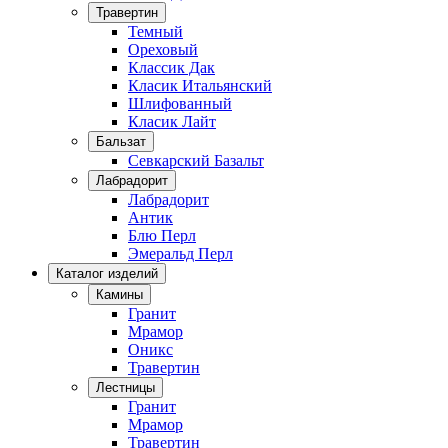
Травертин
Темный
Ореховый
Классик Дак
Класик Итальянский
Шлифованный
Класик Лайт
Бальзат
Севкарский Базальт
Лабрадорит
Лабрадорит
Антик
Блю Перл
Эмеральд Перл
Каталог изделий
Камины
Гранит
Мрамор
Оникс
Травертин
Лестницы
Гранит
Мрамор
Травертин