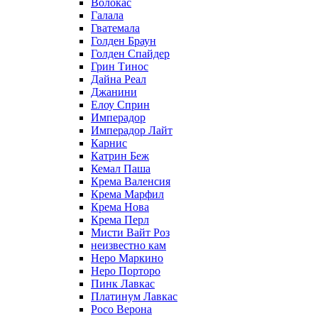
Волокас
Галала
Гватемала
Голден Браун
Голден Спайдер
Грин Тинос
Дайна Реал
Джанини
Елоу Сприн
Имперадор
Имперадор Лайт
Карнис
Катрин Беж
Кемал Паша
Крема Валенсия
Крема Марфил
Крема Нова
Крема Перл
Мисти Вайт Роз
неизвестно кам
Неро Маркино
Неро Порторо
Пинк Лавкаc
Платинум Лавкас
Росо Верона