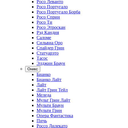
Росо Леванто
Росо Португало
Росо Португало Борба
Росо Сприн
Росо Ти
Росо Этроскан
Рэд Кандия
Саломе
Сильвиа Оро
Спайдер Грин
Статуарэто
Тасос
Элджин Браун
Оникс
Бианко
Бианко Лайт
Лайт
Лайт Грин Тейл
Меледа
Мульт Грин Лайт
Мульти Браун
Мульти Грин
Опера Фантастика
Пичь
Россо Дилекато