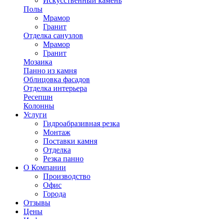
Искусственный камень
Полы
Мрамор
Гранит
Отделка санузлов
Мрамор
Гранит
Мозаика
Панно из камня
Облицовка фасадов
Отделка интерьера
Ресепшн
Колонны
Услуги
Гидроабразивная резка
Монтаж
Поставки камня
Отделка
Резка панно
О Компании
Производство
Офис
Города
Отзывы
Цены