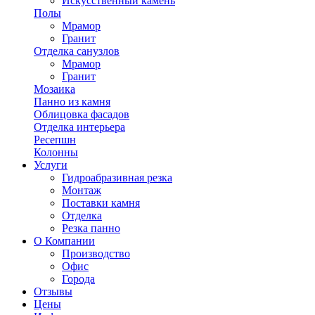
Искусственный камень
Полы
Мрамор
Гранит
Отделка санузлов
Мрамор
Гранит
Мозаика
Панно из камня
Облицовка фасадов
Отделка интерьера
Ресепшн
Колонны
Услуги
Гидроабразивная резка
Монтаж
Поставки камня
Отделка
Резка панно
О Компании
Производство
Офис
Города
Отзывы
Цены