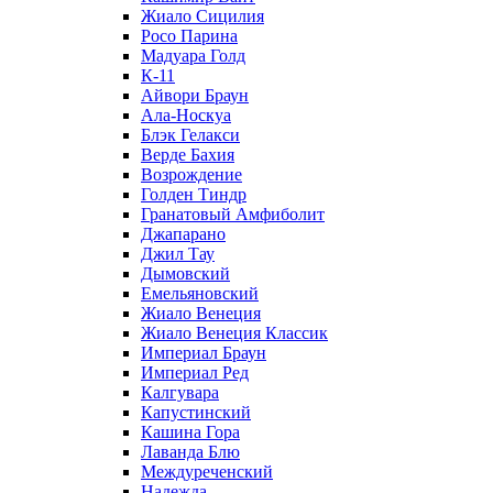
Жиало Сицилия
Росо Парина
Мадуара Голд
К-11
Айвори Браун
Ала-Носкуа
Блэк Гелакси
Верде Бахия
Возрождение
Голден Тиндр
Гранатовый Амфиболит
Джапарано
Джил Тау
Дымовский
Емельяновский
Жиало Венеция
Жиало Венеция Классик
Империал Браун
Империал Ред
Калгувара
Капустинский
Кашина Гора
Лаванда Блю
Междуреченский
Надежда