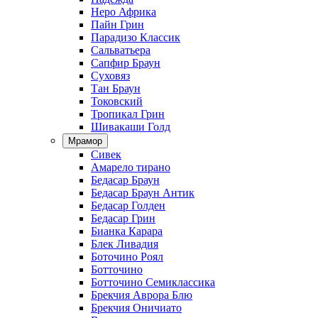
Неро Африка
Пайн Грин
Парадизо Классик
Сальватьера
Сапфир Браун
Суховяз
Тан Браун
Токовский
Тропикал Грин
Шивакаши Голд
Мрамор
Сивек
Амарело тирано
Бедасар Браун
Бедасар Браун Антик
Бедасар Голден
Бедасар Грин
Бианка Карара
Блек Ливадия
Боточино Роял
Ботточино
Ботточино Семиклассика
Брекчия Аврора Блю
Брекчия Оничиато