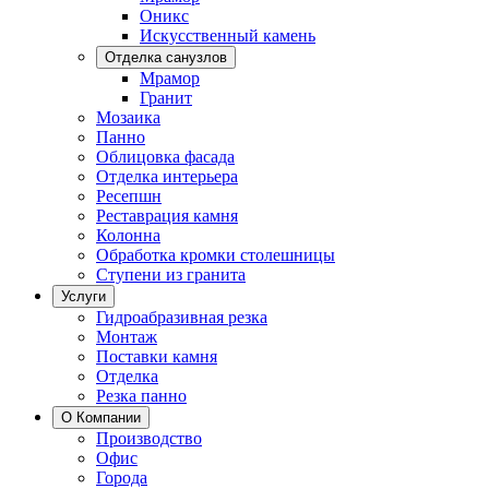
Оникс
Искусственный камень
Отделка санузлов
Мрамор
Гранит
Мозаика
Панно
Облицовка фасада
Отделка интерьера
Ресепшн
Реставрация камня
Колонна
Обработка кромки столешницы
Ступени из гранита
Услуги
Гидроабразивная резка
Монтаж
Поставки камня
Отделка
Резка панно
О Компании
Производство
Офис
Города