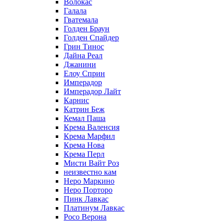
Волокас
Галала
Гватемала
Голден Браун
Голден Спайдер
Грин Тинос
Дайна Реал
Джанини
Елоу Сприн
Имперадор
Имперадор Лайт
Карнис
Катрин Беж
Кемал Паша
Крема Валенсия
Крема Марфил
Крема Нова
Крема Перл
Мисти Вайт Роз
неизвестно кам
Неро Маркино
Неро Порторо
Пинк Лавкаc
Платинум Лавкас
Росо Верона