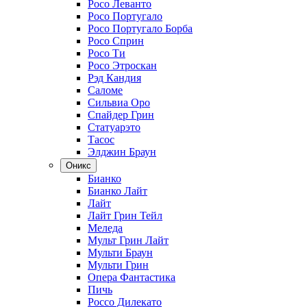
Росо Леванто
Росо Португало
Росо Португало Борба
Росо Сприн
Росо Ти
Росо Этроскан
Рэд Кандия
Саломе
Сильвиа Оро
Спайдер Грин
Статуарэто
Тасос
Элджин Браун
Оникс
Бианко
Бианко Лайт
Лайт
Лайт Грин Тейл
Меледа
Мульт Грин Лайт
Мульти Браун
Мульти Грин
Опера Фантастика
Пичь
Россо Дилекато