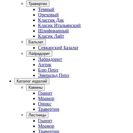
Травертин
Темный
Ореховый
Классик Дак
Класик Итальянский
Шлифованный
Класик Лайт
Бальзат
Севкарский Базальт
Лабрадорит
Лабрадорит
Антик
Блю Перл
Эмеральд Перл
Каталог изделий
Камины
Гранит
Мрамор
Оникс
Травертин
Лестницы
Гранит
Мрамор
Травертин