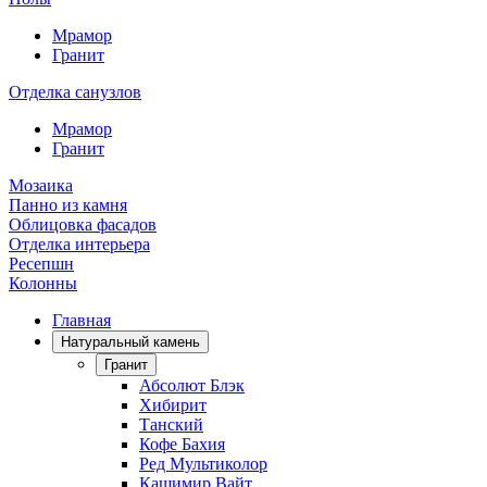
Мрамор
Гранит
Отделка санузлов
Мрамор
Гранит
Мозаика
Панно из камня
Облицовка фасадов
Отделка интерьера
Ресепшн
Колонны
Главная
Натуральный камень
Гранит
Абсолют Блэк
Хибирит
Танский
Кофе Бахия
Ред Мультиколор
Кашимир Вайт