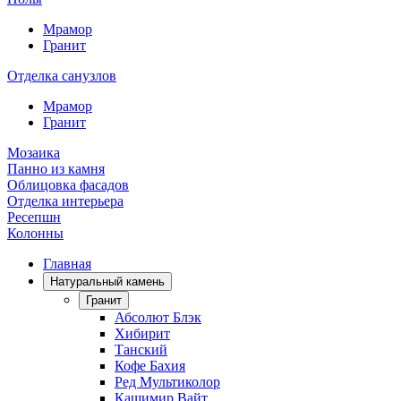
Мрамор
Гранит
Отделка санузлов
Мрамор
Гранит
Мозаика
Панно из камня
Облицовка фасадов
Отделка интерьера
Ресепшн
Колонны
Главная
Натуральный камень
Гранит
Абсолют Блэк
Хибирит
Танский
Кофе Бахия
Ред Мультиколор
Кашимир Вайт