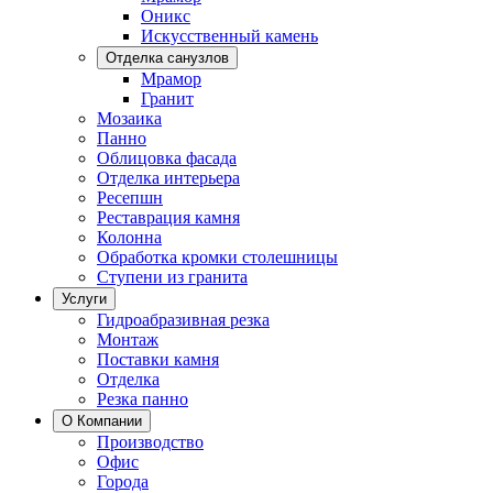
Оникс
Искусственный камень
Отделка санузлов
Мрамор
Гранит
Мозаика
Панно
Облицовка фасада
Отделка интерьера
Ресепшн
Реставрация камня
Колонна
Обработка кромки столешницы
Ступени из гранита
Услуги
Гидроабразивная резка
Монтаж
Поставки камня
Отделка
Резка панно
О Компании
Производство
Офис
Города