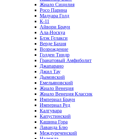
Жиало Сицилия
Росо Парина
Мадуара Голд
К-11
Айвори Браун
Ала-Носкуа
Блэк Гелакси
Верде Бахия
Возрождение
Голден Тиндр
Гранатовый Амфиболит
Джапарано
Джил Тау
Дымовский
Емельяновский
Жиало Венеция
Жиало Венеция Классик
Империал Браун
Империал Ред
Калгувара
Капустинский
Кашина Гора
Лаванда Блю
Междуреченский
Надежда