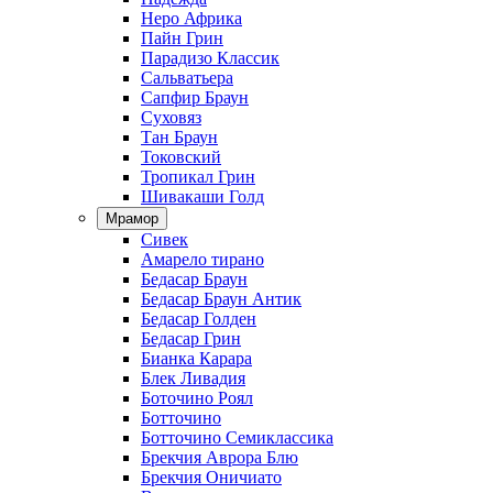
Неро Африка
Пайн Грин
Парадизо Классик
Сальватьера
Сапфир Браун
Суховяз
Тан Браун
Токовский
Тропикал Грин
Шивакаши Голд
Мрамор
Сивек
Амарело тирано
Бедасар Браун
Бедасар Браун Антик
Бедасар Голден
Бедасар Грин
Бианка Карара
Блек Ливадия
Боточино Роял
Ботточино
Ботточино Семиклассика
Брекчия Аврора Блю
Брекчия Оничиато