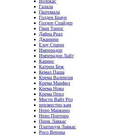
Волокас
Галала
Гватемала
Голден Браун
Голден Спайдер
Грин Тинос
Дайна Реал
Джанини
Елоу Сприн
Имперадор
Имперадор Лайт
Карнис
Катрин Беж
Кемал Паша
Крема Валенсия
Крема Марфил
Крема Нова
Крема Перл
Мисти Вайт Роз
неизвестно кам
Неро Маркино
Неро Порторо
Пинк Лавкаc
Платинум Лавкас
Росо Верона