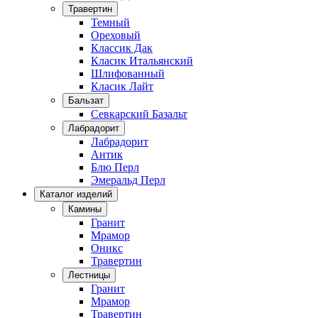
Травертин
Темный
Ореховый
Классик Дак
Класик Итальянский
Шлифованный
Класик Лайт
Бальзат
Севкарский Базальт
Лабрадорит
Лабрадорит
Антик
Блю Перл
Эмеральд Перл
Каталог изделий
Камины
Гранит
Мрамор
Оникс
Травертин
Лестницы
Гранит
Мрамор
Травертин