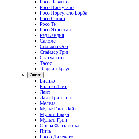
Росо Леванто
Росо Португало
Росо Португало Борба
Росо Сприн
Росо Ти
Росо Этроскан
Рэд Кандия
Саломе
Сильвиа Оро
Спайдер Грин
Статуарэто
Тасос
Элджин Браун
Оникс
Бианко
Бианко Лайт
Лайт
Лайт Грин Тейл
Меледа
Мульт Грин Лайт
Мульти Браун
Мульти Грин
Опера Фантастика
Пичь
Россо Дилекато