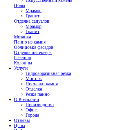
Искусственный камень
Полы
Мрамор
Гранит
Отделка санузлов
Мрамор
Гранит
Мозаика
Панно из камня
Облицовка фасадов
Отделка интерьера
Ресепшн
Колонны
Услуги
Гидроабразивная резка
Монтаж
Поставки камня
Отделка
Резка панно
О Компании
Производство
Офис
Города
Отзывы
Цены