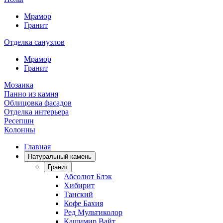
Мрамор
Гранит
Отделка санузлов
Мрамор
Гранит
Мозаика
Панно из камня
Облицовка фасадов
Отделка интерьера
Ресепшн
Колонны
Главная
Натуральный камень
Гранит
Абсолют Блэк
Хибирит
Танский
Кофе Бахия
Ред Мультиколор
Кашимир Вайт