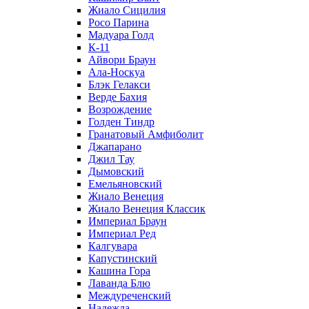
Жиало Сицилия
Росо Парина
Мадуара Голд
К-11
Айвори Браун
Ала-Носкуа
Блэк Гелакси
Верде Бахия
Возрождение
Голден Тиндр
Гранатовый Амфиболит
Джапарано
Джил Тау
Дымовский
Емельяновский
Жиало Венеция
Жиало Венеция Классик
Империал Браун
Империал Ред
Калгувара
Капустинский
Кашина Гора
Лаванда Блю
Междуреченский
Надежда