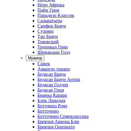
Неро Африка
Пайн Грин
Парадизо Классик
Сальватьера
Сапфир Браун
Суховяз
Тан Браун
Токовский
Тропикал Грин
Шивакаши Голд
Мрамор
Сивек
Амарело тирано
Бедасар Браун
Бедасар Браун Антик
Бедасар Голден
Бедасар Грин
Бианка Карара
Блек Ливадия
Боточино Роял
Ботточино
Ботточино Семиклассика
Брекчия Аврора Блю
Брекчия Оничиато