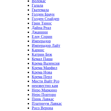
Волокас
Галала
Гватемала
Голден Браун
Голден Спайдер
Грин Тинос
Дайна Реал
Джанини
Елоу Сприн
Имперадор
Имперадор Лайт
Карнис
Катрин Беж
Кемал Паша
Крема Валенсия
Крема Марфил
Крема Нова
Крема Перл
Мисти Вайт Роз
неизвестно кам
Неро Маркино
Неро Порторо
Пинк Лавкаc
Платинум Лавкас
Росо Верона