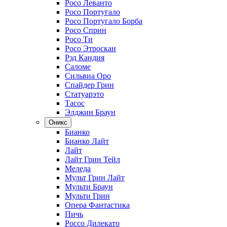
Росо Леванто
Росо Португало
Росо Португало Борба
Росо Сприн
Росо Ти
Росо Этроскан
Рэд Кандия
Саломе
Сильвиа Оро
Спайдер Грин
Статуарэто
Тасос
Элджин Браун
Оникс
Бианко
Бианко Лайт
Лайт
Лайт Грин Тейл
Меледа
Мульт Грин Лайт
Мульти Браун
Мульти Грин
Опера Фантастика
Пичь
Россо Дилекато