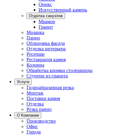
Оникс
Искусственный камень
Отделка санузлов
Мрамор
Гранит
Мозаика
Панно
Облицовка фасада
Отделка интерьера
Ресепшн
Реставрация камня
Колонна
Обработка кромки столешницы
Ступени из гранита
Услуги
Гидроабразивная резка
Монтаж
Поставки камня
Отделка
Резка панно
О Компании
Производство
Офис
Города