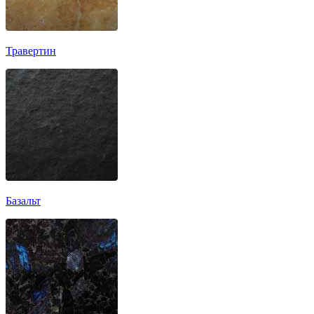
Травертин
Базальт