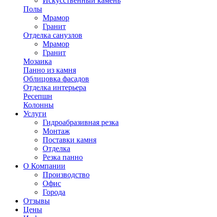
Искусственный камень
Полы
Мрамор
Гранит
Отделка санузлов
Мрамор
Гранит
Мозаика
Панно из камня
Облицовка фасадов
Отделка интерьера
Ресепшн
Колонны
Услуги
Гидроабразивная резка
Монтаж
Поставки камня
Отделка
Резка панно
О Компании
Производство
Офис
Города
Отзывы
Цены