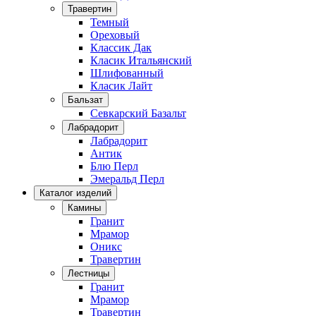
Травертин
Темный
Ореховый
Классик Дак
Класик Итальянский
Шлифованный
Класик Лайт
Бальзат
Севкарский Базальт
Лабрадорит
Лабрадорит
Антик
Блю Перл
Эмеральд Перл
Каталог изделий
Камины
Гранит
Мрамор
Оникс
Травертин
Лестницы
Гранит
Мрамор
Травертин