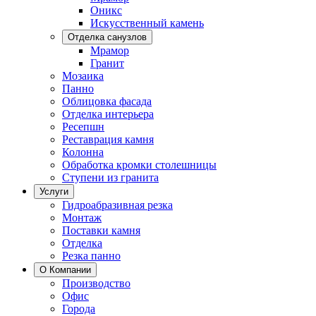
Оникс
Искусственный камень
Отделка санузлов
Мрамор
Гранит
Мозаика
Панно
Облицовка фасада
Отделка интерьера
Ресепшн
Реставрация камня
Колонна
Обработка кромки столешницы
Ступени из гранита
Услуги
Гидроабразивная резка
Монтаж
Поставки камня
Отделка
Резка панно
О Компании
Производство
Офис
Города