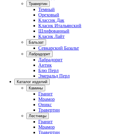
Травертин
Темный
Ореховый
Классик Дак
Класик Итальянский
Шлифованный
Класик Лайт
Бальзат
Севкарский Базальт
Лабрадорит
Лабрадорит
Антик
Блю Перл
Эмеральд Перл
Каталог изделий
Камины
Гранит
Мрамор
Оникс
Травертин
Лестницы
Гранит
Мрамор
Травертин