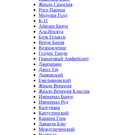
Жиало Сицилия
Росо Парина
Мадуара Голд
К-11
Айвори Браун
Ала-Носкуа
Блэк Гелакси
Верде Бахия
Возрождение
Голден Тиндр
Гранатовый Амфиболит
Джапарано
Джил Тау
Дымовский
Емельяновский
Жиало Венеция
Жиало Венеция Классик
Империал Браун
Империал Ред
Калгувара
Капустинский
Кашина Гора
Лаванда Блю
Междуреченский
Надежда