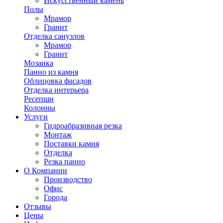
Искусственный камень
Полы
Мрамор
Гранит
Отделка санузлов
Мрамор
Гранит
Мозаика
Панно из камня
Облицовка фасадов
Отделка интерьера
Ресепшн
Колонны
Услуги
Гидроабразивная резка
Монтаж
Поставки камня
Отделка
Резка панно
О Компании
Производство
Офис
Города
Отзывы
Цены