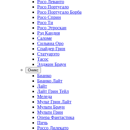
Росо Леванто
Росо Португало
Росо Португало Борба
Росо Сприн
Росо Ти
Росо Этроскан
Рэд Кандия
Саломе
Сильвиа Оро
Спайдер Грин
Статуарэто
Тасос
Элджин Браун
Оникс
Бианко
Бианко Лайт
Лайт
Лайт Грин Тейл
Меледа
Мульт Грин Лайт
Мульти Браун
Мульти Грин
Опера Фантастика
Пичь
Россо Дилекато