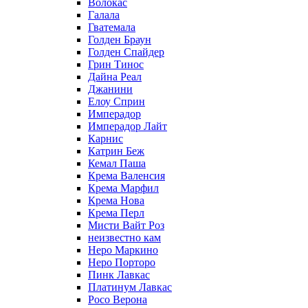
Волокас
Галала
Гватемала
Голден Браун
Голден Спайдер
Грин Тинос
Дайна Реал
Джанини
Елоу Сприн
Имперадор
Имперадор Лайт
Карнис
Катрин Беж
Кемал Паша
Крема Валенсия
Крема Марфил
Крема Нова
Крема Перл
Мисти Вайт Роз
неизвестно кам
Неро Маркино
Неро Порторо
Пинк Лавкаc
Платинум Лавкас
Росо Верона