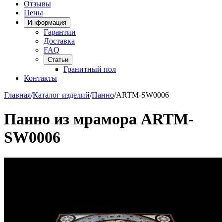
Отзывы
Цены
Информация
Гарантии
Доставка
FAQ
Статьи
Гранитный пол
Контакты
Главная
/
Каталог изделий
/
Панно
/
ARTM-SW0006
Панно из мрамора ARTM-
SW0006