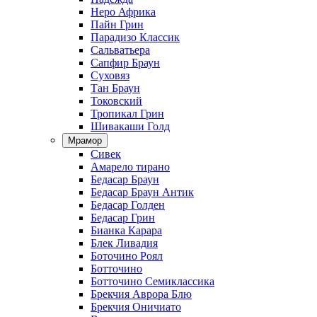
Неро Африка
Пайн Грин
Парадизо Классик
Сальватьера
Сапфир Браун
Суховяз
Тан Браун
Токовский
Тропикал Грин
Шивакаши Голд
Мрамор
Сивек
Амарело тирано
Бедасар Браун
Бедасар Браун Антик
Бедасар Голден
Бедасар Грин
Бианка Карара
Блек Ливадия
Боточино Роял
Ботточино
Ботточино Семиклассика
Брекчия Аврора Блю
Брекчия Оничиато