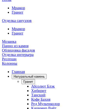
Мрамор
Гранит
Отделка санузлов
Мрамор
Гранит
Мозаика
Панно из камня
Облицовка фасадов
Отделка интерьера
Ресепшн
Колонны
Главная
Натуральный камень
Гранит
Абсолют Блэк
Хибирит
Танский
Кофе Бахия
Ред Мультиколор
Кашимир Вайт