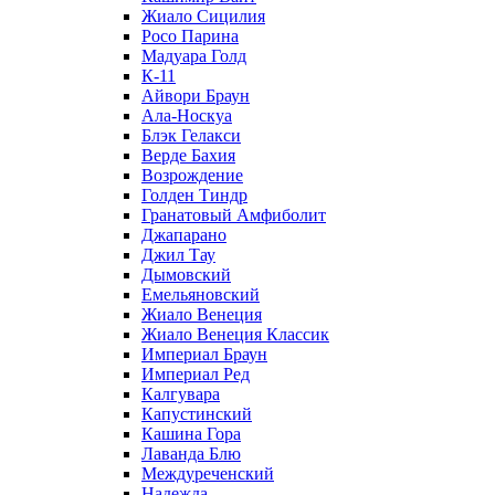
Жиало Сицилия
Росо Парина
Мадуара Голд
К-11
Айвори Браун
Ала-Носкуа
Блэк Гелакси
Верде Бахия
Возрождение
Голден Тиндр
Гранатовый Амфиболит
Джапарано
Джил Тау
Дымовский
Емельяновский
Жиало Венеция
Жиало Венеция Классик
Империал Браун
Империал Ред
Калгувара
Капустинский
Кашина Гора
Лаванда Блю
Междуреченский
Надежда