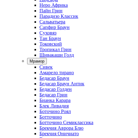
Неро Африка
Пайн Грин
Парадизо Классик
Сальватьера
Сапфир Браун
Суховяз
Тан Браун
Токовский
Тропикал Грин
Шивакаши Голд
Мрамор
Сивек
Амарело тирано
Бедасар Браун
Бедасар Браун Антик
Бедасар Голден
Бедасар Грин
Бианка Карара
Блек Ливадия
Боточино Роял
Ботточино
Ботточино Семиклассика
Брекчия Аврора Блю
Брекчия Оничиато