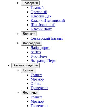
Травертин
Темный
Ореховый
Классик Дак
Класик Итальянский
Шлифованный
Класик Лайт
Бальзат
Севкарский Базальт
Лабрадорит
Лабрадорит
Антик
Блю Перл
Эмеральд Перл
Каталог изделий
Камины
Гранит
Мрамор
Оникс
Травертин
Лестницы
Гранит
Мрамор
Травертин