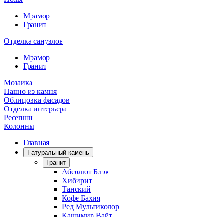
Мрамор
Гранит
Отделка санузлов
Мрамор
Гранит
Мозаика
Панно из камня
Облицовка фасадов
Отделка интерьера
Ресепшн
Колонны
Главная
Натуральный камень
Гранит
Абсолют Блэк
Хибирит
Танский
Кофе Бахия
Ред Мультиколор
Кашимир Вайт