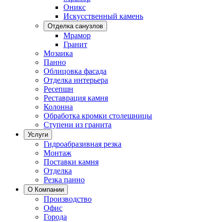
Оникс
Искусственный камень
Отделка санузлов
Мрамор
Гранит
Мозаика
Панно
Облицовка фасада
Отделка интерьера
Ресепшн
Реставрация камня
Колонна
Обработка кромки столешницы
Ступени из гранита
Услуги
Гидроабразивная резка
Монтаж
Поставки камня
Отделка
Резка панно
О Компании
Производство
Офис
Города