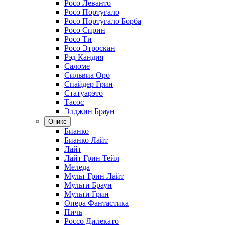
Росо Леванто
Росо Португало
Росо Португало Борба
Росо Сприн
Росо Ти
Росо Этроскан
Рэд Кандия
Саломе
Сильвиа Оро
Спайдер Грин
Статуарэто
Тасос
Элджин Браун
Оникс
Бианко
Бианко Лайт
Лайт
Лайт Грин Тейл
Меледа
Мульт Грин Лайт
Мульти Браун
Мульти Грин
Опера Фантастика
Пичь
Россо Дилекато