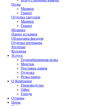
Искусственный камень
Полы
Мрамор
Гранит
Отделка санузлов
Мрамор
Гранит
Мозаика
Панно из камня
Облицовка фасадов
Отделка интерьера
Ресепшн
Колонны
Услуги
Гидроабразивная резка
Монтаж
Поставки камня
Отделка
Резка панно
О Компании
Производство
Офис
Города
Отзывы
Цены