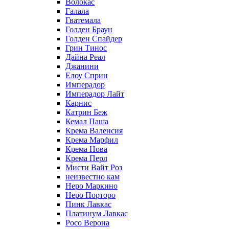
Волокас
Галала
Гватемала
Голден Браун
Голден Спайдер
Грин Тинос
Дайна Реал
Джанини
Елоу Сприн
Имперадор
Имперадор Лайт
Карнис
Катрин Беж
Кемал Паша
Крема Валенсия
Крема Марфил
Крема Нова
Крема Перл
Мисти Вайт Роз
неизвестно кам
Неро Маркино
Неро Порторо
Пинк Лавкаc
Платинум Лавкас
Росо Верона