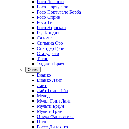
Росо Леванто
Росо Португало
Росо Португало Борба
Росо Сприн
Росо Ти
Росо Этроскан
Рэд Кандия
Саломе
Сильвиа Оро
Спайдер Грин
Статуарэто
Тасос
Элджин Браун
Оникс
Бианко
Бианко Лайт
Лайт
Лайт Грин Тейл
Меледа
Мульт Грин Лайт
Мульти Браун
Мульти Грин
Опера Фантастика
Пичь
Россо Дилекато