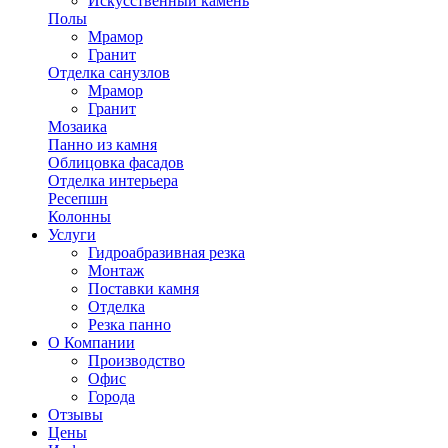
Искусственный камень
Полы
Мрамор
Гранит
Отделка санузлов
Мрамор
Гранит
Мозаика
Панно из камня
Облицовка фасадов
Отделка интерьера
Ресепшн
Колонны
Услуги
Гидроабразивная резка
Монтаж
Поставки камня
Отделка
Резка панно
О Компании
Производство
Офис
Города
Отзывы
Цены