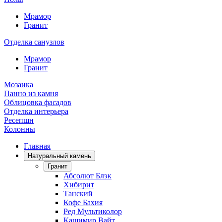
Мрамор
Гранит
Отделка санузлов
Мрамор
Гранит
Мозаика
Панно из камня
Облицовка фасадов
Отделка интерьера
Ресепшн
Колонны
Главная
Натуральный камень
Гранит
Абсолют Блэк
Хибирит
Танский
Кофе Бахия
Ред Мультиколор
Кашимир Вайт