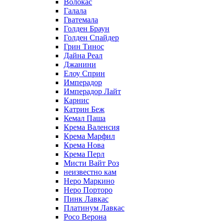
Волокас
Галала
Гватемала
Голден Браун
Голден Спайдер
Грин Тинос
Дайна Реал
Джанини
Елоу Сприн
Имперадор
Имперадор Лайт
Карнис
Катрин Беж
Кемал Паша
Крема Валенсия
Крема Марфил
Крема Нова
Крема Перл
Мисти Вайт Роз
неизвестно кам
Неро Маркино
Неро Порторо
Пинк Лавкаc
Платинум Лавкас
Росо Верона