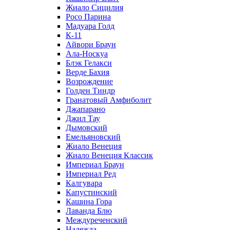
Жиало Сицилия
Росо Парина
Мадуара Голд
К-11
Айвори Браун
Ала-Носкуа
Блэк Гелакси
Верде Бахия
Возрождение
Голден Тиндр
Гранатовый Амфиболит
Джапарано
Джил Тау
Дымовский
Емельяновский
Жиало Венеция
Жиало Венеция Классик
Империал Браун
Империал Ред
Калгувара
Капустинский
Кашина Гора
Лаванда Блю
Междуреченский
Надежда