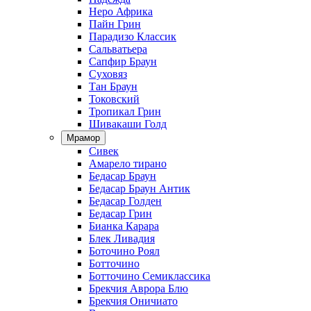
Неро Африка
Пайн Грин
Парадизо Классик
Сальватьера
Сапфир Браун
Суховяз
Тан Браун
Токовский
Тропикал Грин
Шивакаши Голд
Мрамор
Сивек
Амарело тирано
Бедасар Браун
Бедасар Браун Антик
Бедасар Голден
Бедасар Грин
Бианка Карара
Блек Ливадия
Боточино Роял
Ботточино
Ботточино Семиклассика
Брекчия Аврора Блю
Брекчия Оничиато