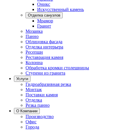
Оникс
Искусственный камень
Отделка санузлов
Мрамор
Гранит
Мозаика
Панно
Облицовка фасада
Отделка интерьера
Ресепшн
Реставрация камня
Колонна
Обработка кромки столешницы
Ступени из гранита
Услуги
Гидроабразивная резка
Монтаж
Поставки камня
Отделка
Резка панно
О Компании
Производство
Офис
Города