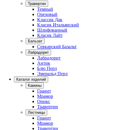
Травертин
Темный
Ореховый
Классик Дак
Класик Итальянский
Шлифованный
Класик Лайт
Бальзат
Севкарский Базальт
Лабрадорит
Лабрадорит
Антик
Блю Перл
Эмеральд Перл
Каталог изделий
Камины
Гранит
Мрамор
Оникс
Травертин
Лестницы
Гранит
Мрамор
Травертин