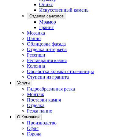
Оникс
Искусственный камень
Отделка санузлов
Мрамор
Гранит
Мозаика
Панно
Облицовка фасада
Отделка интерьера
Ресепшн
Реставрация камня
Колонна
Обработка кромки столешницы
Ступени из гранита
Услуги
Гидроабразивная резка
Монтаж
Поставки камня
Отделка
Резка панно
О Компании
Производство
Офис
Города