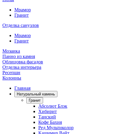
Мрамор
Гранит
Отделка санузлов
Мрамор
Гранит
Мозаика
Панно из камня
Облицовка фасадов
Отделка интерьера
Ресепшн
Колонны
Главная
Натуральный камень
Гранит
Абсолют Блэк
Хибирит
Танский
Кофе Бахия
Ред Мультиколор
Кашимир Вайт