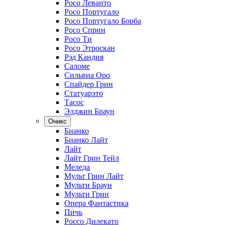
Росо Леванто
Росо Португало
Росо Португало Борба
Росо Сприн
Росо Ти
Росо Этроскан
Рэд Кандия
Саломе
Сильвиа Оро
Спайдер Грин
Статуарэто
Тасос
Элджин Браун
Оникс
Бианко
Бианко Лайт
Лайт
Лайт Грин Тейл
Меледа
Мульт Грин Лайт
Мульти Браун
Мульти Грин
Опера Фантастика
Пичь
Россо Дилекато