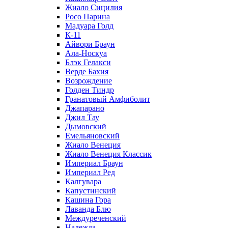
Жиало Сицилия
Росо Парина
Мадуара Голд
К-11
Айвори Браун
Ала-Носкуа
Блэк Гелакси
Верде Бахия
Возрождение
Голден Тиндр
Гранатовый Амфиболит
Джапарано
Джил Тау
Дымовский
Емельяновский
Жиало Венеция
Жиало Венеция Классик
Империал Браун
Империал Ред
Калгувара
Капустинский
Кашина Гора
Лаванда Блю
Междуреченский
Надежда