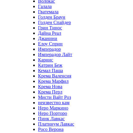
Волокас
Галала
Гватемала
Голден Браун
Голден Спайдер
Грин Тинос
Дайна Реал
Джанини
Елоу Сприн
Имперадор
Имперадор Лайт
Карнис
Катрин Беж
Кемал Паша
Крема Валенсия
Крема Марфил
Крема Нова
Крема Перл
Мисти Вайт Роз
неизвестно кам
Неро Маркино
Неро Порторо
Пинк Лавкаc
Платинум Лавкас
Росо Верона