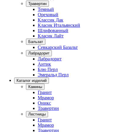
Травертин
Темный
Ореховый
Классик Дак
Класик Итальянский
Шлифованный
Класик Лайт
Бальзат
Севкарский Базальт
Лабрадорит
Лабрадорит
Антик
Блю Перл
Эмеральд Перл
Каталог изделий
Камины
Гранит
Мрамор
Оникс
Травертин
Лестницы
Гранит
Мрамор
Травертин