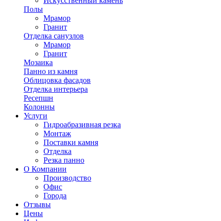
Искусственный камень
Полы
Мрамор
Гранит
Отделка санузлов
Мрамор
Гранит
Мозаика
Панно из камня
Облицовка фасадов
Отделка интерьера
Ресепшн
Колонны
Услуги
Гидроабразивная резка
Монтаж
Поставки камня
Отделка
Резка панно
О Компании
Производство
Офис
Города
Отзывы
Цены