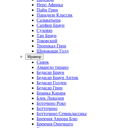
Неро Африка
Пайн Грин
Парадизо Классик
Сальватьера
Сапфир Браун
Суховяз
Тан Браун
Токовский
Тропикал Грин
Шивакаши Голд
Мрамор
Сивек
Амарело тирано
Бедасар Браун
Бедасар Браун Антик
Бедасар Голден
Бедасар Грин
Бианка Карара
Блек Ливадия
Боточино Роял
Ботточино
Ботточино Семиклассика
Брекчия Аврора Блю
Брекчия Оничиато