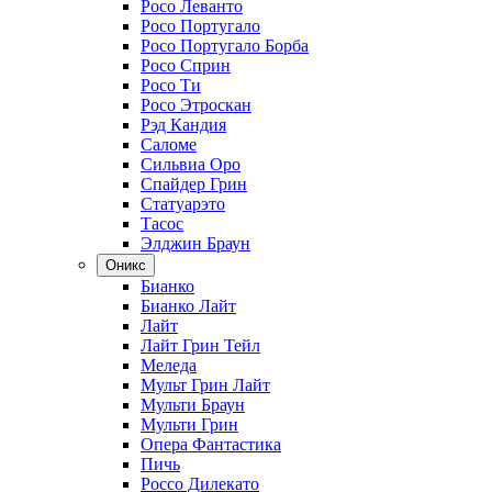
Росо Леванто
Росо Португало
Росо Португало Борба
Росо Сприн
Росо Ти
Росо Этроскан
Рэд Кандия
Саломе
Сильвиа Оро
Спайдер Грин
Статуарэто
Тасос
Элджин Браун
Оникс
Бианко
Бианко Лайт
Лайт
Лайт Грин Тейл
Меледа
Мульт Грин Лайт
Мульти Браун
Мульти Грин
Опера Фантастика
Пичь
Россо Дилекато