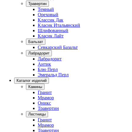
Травертин
Темный
Ореховый
Классик Дак
Класик Итальянский
Шлифованный
Класик Лайт
Бальзат
Севкарский Базальт
Лабрадорит
Лабрадорит
Антик
Блю Перл
Эмеральд Перл
Каталог изделий
Камины
Гранит
Мрамор
Оникс
Травертин
Лестницы
Гранит
Мрамор
Травертин