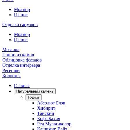
Мрамор
Гранит
Отделка санузлов
Мрамор
Гранит
Мозаика
Панно из камня
Облицовка фасадов
Отделка интерьера
Ресепшн
Колонны
Главная
Натуральный камень
Гранит
Абсолют Блэк
Хибирит
Танский
Кофе Бахия
Ред Мультиколор
Кашимир Вайт