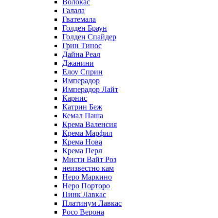
Волокас
Галала
Гватемала
Голден Браун
Голден Спайдер
Грин Тинос
Дайна Реал
Джанини
Елоу Сприн
Имперадор
Имперадор Лайт
Карнис
Катрин Беж
Кемал Паша
Крема Валенсия
Крема Марфил
Крема Нова
Крема Перл
Мисти Вайт Роз
неизвестно кам
Неро Маркино
Неро Порторо
Пинк Лавкаc
Платинум Лавкас
Росо Верона