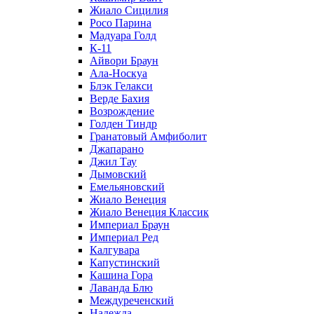
Жиало Сицилия
Росо Парина
Мадуара Голд
К-11
Айвори Браун
Ала-Носкуа
Блэк Гелакси
Верде Бахия
Возрождение
Голден Тиндр
Гранатовый Амфиболит
Джапарано
Джил Тау
Дымовский
Емельяновский
Жиало Венеция
Жиало Венеция Классик
Империал Браун
Империал Ред
Калгувара
Капустинский
Кашина Гора
Лаванда Блю
Междуреченский
Надежда