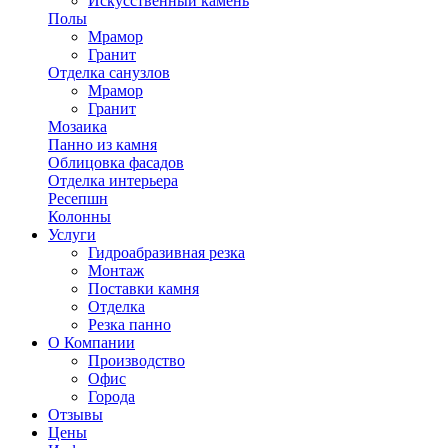
Искусственный камень
Полы
Мрамор
Гранит
Отделка санузлов
Мрамор
Гранит
Мозаика
Панно из камня
Облицовка фасадов
Отделка интерьера
Ресепшн
Колонны
Услуги
Гидроабразивная резка
Монтаж
Поставки камня
Отделка
Резка панно
О Компании
Производство
Офис
Города
Отзывы
Цены