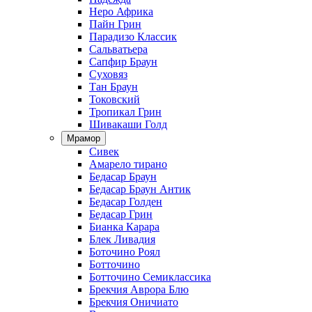
Неро Африка
Пайн Грин
Парадизо Классик
Сальватьера
Сапфир Браун
Суховяз
Тан Браун
Токовский
Тропикал Грин
Шивакаши Голд
Мрамор
Сивек
Амарело тирано
Бедасар Браун
Бедасар Браун Антик
Бедасар Голден
Бедасар Грин
Бианка Карара
Блек Ливадия
Боточино Роял
Ботточино
Ботточино Семиклассика
Брекчия Аврора Блю
Брекчия Оничиато