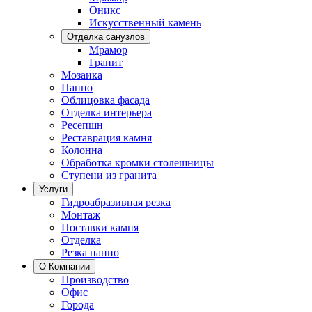
Оникс
Искусственный камень
Отделка санузлов
Мрамор
Гранит
Мозаика
Панно
Облицовка фасада
Отделка интерьера
Ресепшн
Реставрация камня
Колонна
Обработка кромки столешницы
Ступени из гранита
Услуги
Гидроабразивная резка
Монтаж
Поставки камня
Отделка
Резка панно
О Компании
Производство
Офис
Города