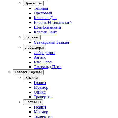
Травертин
Темный
Ореховый
Классик Дак
Класик Итальянский
Шлифованный
Класик Лайт
Бальзат
Севкарский Базальт
Лабрадорит
Лабрадорит
Антик
Блю Перл
Эмеральд Перл
Каталог изделий
Камины
Гранит
Мрамор
Оникс
Травертин
Лестницы
Гранит
Мрамор
Травертин