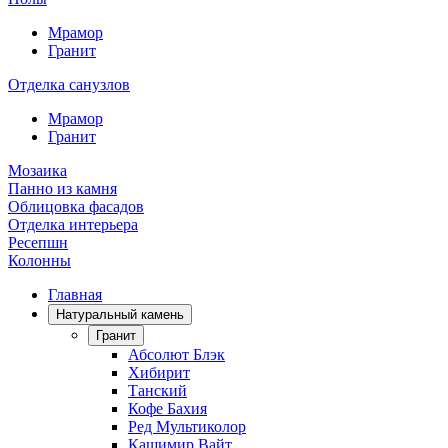
Мрамор
Гранит
Отделка санузлов
Мрамор
Гранит
Мозаика
Панно из камня
Облицовка фасадов
Отделка интерьера
Ресепшн
Колонны
Главная
Натуральный камень
Гранит
Абсолют Блэк
Хибирит
Танский
Кофе Бахия
Ред Мультиколор
Кашимир Вайт