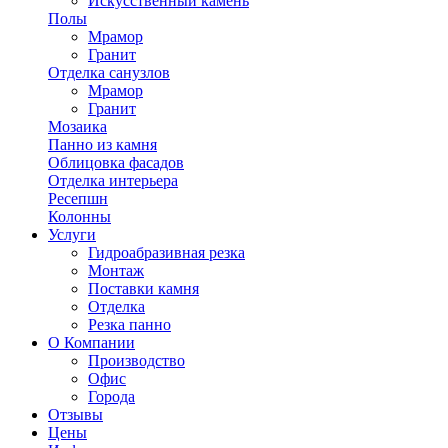
Искусственный камень
Полы
Мрамор
Гранит
Отделка санузлов
Мрамор
Гранит
Мозаика
Панно из камня
Облицовка фасадов
Отделка интерьера
Ресепшн
Колонны
Услуги
Гидроабразивная резка
Монтаж
Поставки камня
Отделка
Резка панно
О Компании
Производство
Офис
Города
Отзывы
Цены