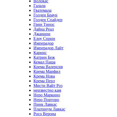
Волокас
Галала
Гватемала
Голден Браун
Голден Спайдер
Грин Тинос
Дайна Реал
Джанини
Елоу Сприн
Имперадор
Имперадор Лайт
Карнис
Катрин Беж
Кемал Паша
Крема Валенсия
Крема Марфил
Крема Нова
Крема Перл
Мисти Вайт Роз
неизвестно кам
Неро Маркино
Неро Порторо
Пинк Лавкаc
Платинум Лавкас
Росо Верона