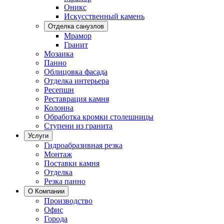
Оникс
Искусственный камень
Отделка санузлов
Мрамор
Гранит
Мозаика
Панно
Облицовка фасада
Отделка интерьера
Ресепшн
Реставрация камня
Колонна
Обработка кромки столешницы
Ступени из гранита
Услуги
Гидроабразивная резка
Монтаж
Поставки камня
Отделка
Резка панно
О Компании
Производство
Офис
Города