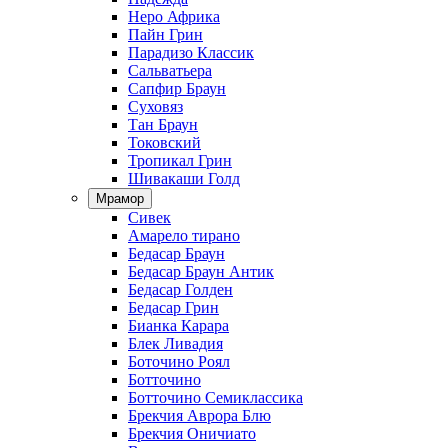
Неро Африка
Пайн Грин
Парадизо Классик
Сальватьера
Сапфир Браун
Суховяз
Тан Браун
Токовский
Тропикал Грин
Шивакаши Голд
Мрамор
Сивек
Амарело тирано
Бедасар Браун
Бедасар Браун Антик
Бедасар Голден
Бедасар Грин
Бианка Карара
Блек Ливадия
Боточино Роял
Ботточино
Ботточино Семиклассика
Брекчия Аврора Блю
Брекчия Оничиато