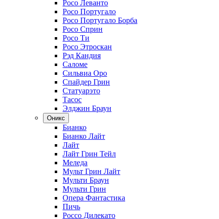
Росо Леванто
Росо Португало
Росо Португало Борба
Росо Сприн
Росо Ти
Росо Этроскан
Рэд Кандия
Саломе
Сильвиа Оро
Спайдер Грин
Статуарэто
Тасос
Элджин Браун
Оникс
Бианко
Бианко Лайт
Лайт
Лайт Грин Тейл
Меледа
Мульт Грин Лайт
Мульти Браун
Мульти Грин
Опера Фантастика
Пичь
Россо Дилекато