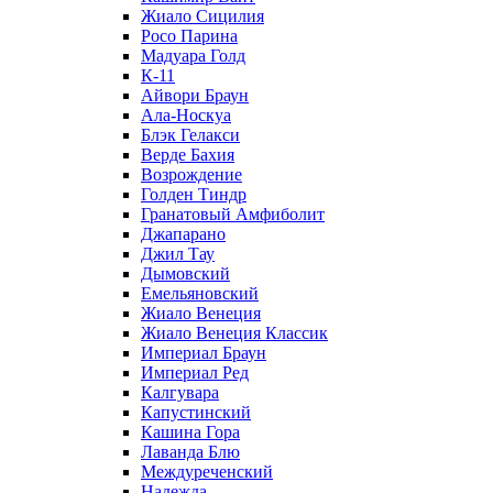
Жиало Сицилия
Росо Парина
Мадуара Голд
К-11
Айвори Браун
Ала-Носкуа
Блэк Гелакси
Верде Бахия
Возрождение
Голден Тиндр
Гранатовый Амфиболит
Джапарано
Джил Тау
Дымовский
Емельяновский
Жиало Венеция
Жиало Венеция Классик
Империал Браун
Империал Ред
Калгувара
Капустинский
Кашина Гора
Лаванда Блю
Междуреченский
Надежда