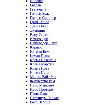
Волокас
Галала
Гватемала
Голден Браун
Голден Спайдер
Грин Тинос
Дайна Реал
Джанини
Елоу Сприн
Имперадор
Имперадор Лайт
Карнис
Катрин Беж
Кемал Паша
Крема Валенсия
Крема Марфил
Крема Нова
Крема Перл
Мисти Вайт Роз
неизвестно кам
Неро Маркино
Неро Порторо
Пинк Лавкаc
Платинум Лавкас
Росо Верона