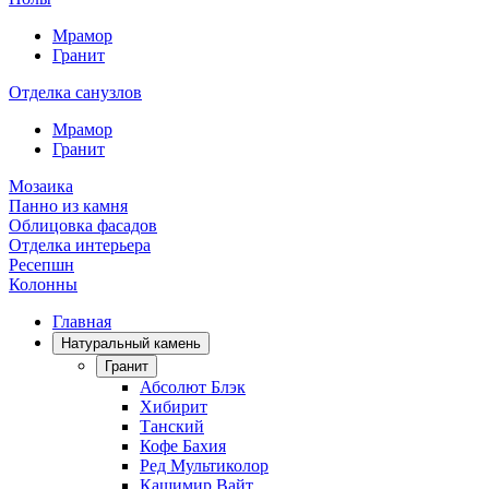
Мрамор
Гранит
Отделка санузлов
Мрамор
Гранит
Мозаика
Панно из камня
Облицовка фасадов
Отделка интерьера
Ресепшн
Колонны
Главная
Натуральный камень
Гранит
Абсолют Блэк
Хибирит
Танский
Кофе Бахия
Ред Мультиколор
Кашимир Вайт