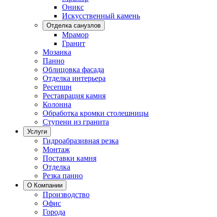
Оникс
Искусственный камень
Отделка санузлов
Мрамор
Гранит
Мозаика
Панно
Облицовка фасада
Отделка интерьера
Ресепшн
Реставрация камня
Колонна
Обработка кромки столешницы
Ступени из гранита
Услуги
Гидроабразивная резка
Монтаж
Поставки камня
Отделка
Резка панно
О Компании
Производство
Офис
Города