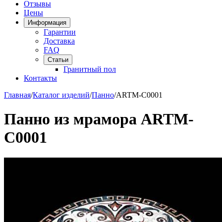
Отзывы
Цены
Информация
Гарантии
Доставка
FAQ
Статьи
Гранитный пол
Контакты
Главная
/
Каталог изделий
/
Панно
/
ARTM-C0001
Панно из мрамора ARTM-
C0001