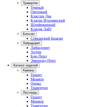
Травертин
Темный
Ореховый
Классик Дак
Класик Итальянский
Шлифованный
Класик Лайт
Бальзат
Севкарский Базальт
Лабрадорит
Лабрадорит
Антик
Блю Перл
Эмеральд Перл
Каталог изделий
Камины
Гранит
Мрамор
Оникс
Травертин
Лестницы
Гранит
Мрамор
Травертин