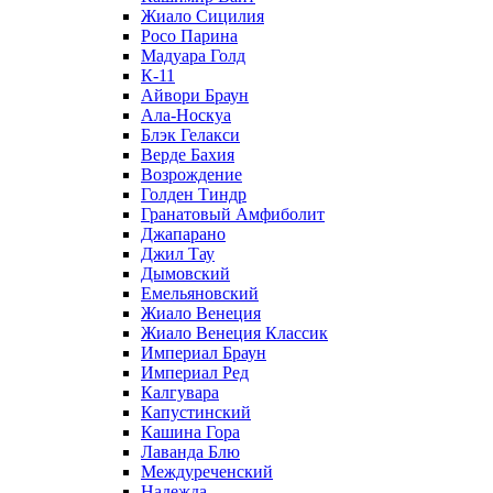
Жиало Сицилия
Росо Парина
Мадуара Голд
К-11
Айвори Браун
Ала-Носкуа
Блэк Гелакси
Верде Бахия
Возрождение
Голден Тиндр
Гранатовый Амфиболит
Джапарано
Джил Тау
Дымовский
Емельяновский
Жиало Венеция
Жиало Венеция Классик
Империал Браун
Империал Ред
Калгувара
Капустинский
Кашина Гора
Лаванда Блю
Междуреченский
Надежда