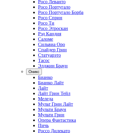
Росо Леванто
Росо Португало
Росо Португало Борба
Росо Сприн
Росо Ти
Росо Этроскан
Рэд Кандия
Саломе
Сильвиа Оро
Спайдер Грин
Статуарэто
Тасос
Элджин Браун
Оникс
Бианко
Бианко Лайт
Лайт
Лайт Грин Тейл
Меледа
Мульт Грин Лайт
Мульти Браун
Мульти Грин
Опера Фантастика
Пичь
Россо Дилекато