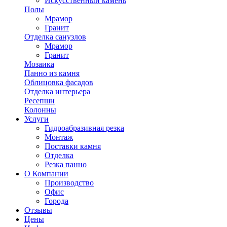
Искусственный камень
Полы
Мрамор
Гранит
Отделка санузлов
Мрамор
Гранит
Мозаика
Панно из камня
Облицовка фасадов
Отделка интерьера
Ресепшн
Колонны
Услуги
Гидроабразивная резка
Монтаж
Поставки камня
Отделка
Резка панно
О Компании
Производство
Офис
Города
Отзывы
Цены