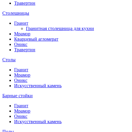
Травертин
Столешницы
Гранит
Гранитная столешница для кухни
Мрамор
Кварцевый агломерат
Оникс
Травертин
Столы
Гранит
Мрамор
Оникс
Искусственный камень
Барные стойки
Гранит
Мрамор
Оникс
Искусственный камень
Полы