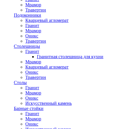
Мрамор
Травертин
Подоконники
Кварцевый агломерат
Гранит
Мрамор
Оникс
Травертин
Столешницы
Гранит
Гранитная столешница для кухни
Мрамор
Кварцевый агломерат
Оникс
Травертин
Столы
Гранит
Мрамор
Оникс
Искусственный камень
Барные стойки
Гранит
Мрамор
Оникс