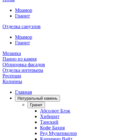
Мрамор
Гранит
Отделка санузлов
Мрамор
Гранит
Мозаика
Панно из камня
Облицовка фасадов
Отделка интерьера
Ресепшн
Колонны
Главная
Натуральный камень
Гранит
Абсолют Блэк
Хибирит
Танский
Кофе Бахия
Ред Мультиколор
Кашимир Вайт