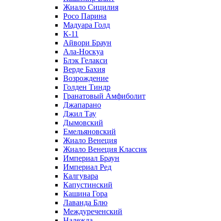
Жиало Сицилия
Росо Парина
Мадуара Голд
К-11
Айвори Браун
Ала-Носкуа
Блэк Гелакси
Верде Бахия
Возрождение
Голден Тиндр
Гранатовый Амфиболит
Джапарано
Джил Тау
Дымовский
Емельяновский
Жиало Венеция
Жиало Венеция Классик
Империал Браун
Империал Ред
Калгувара
Капустинский
Кашина Гора
Лаванда Блю
Междуреченский
Надежда