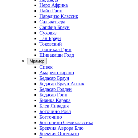
Неро Африка
Пайн Грин
Парадизо Классик
Сальватьера
Сапфир Браун
Суховяз
Тан Браун
Токовский
Тропикал Грин
Шивакаши Голд
Мрамор
Сивек
Амарело тирано
Бедасар Браун
Бедасар Браун Антик
Бедасар Голден
Бедасар Грин
Бианка Карара
Блек Ливадия
Боточино Роял
Ботточино
Ботточино Семиклассика
Брекчия Аврора Блю
Брекчия Оничиато