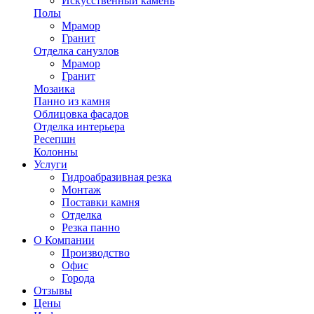
Искусственный камень
Полы
Мрамор
Гранит
Отделка санузлов
Мрамор
Гранит
Мозаика
Панно из камня
Облицовка фасадов
Отделка интерьера
Ресепшн
Колонны
Услуги
Гидроабразивная резка
Монтаж
Поставки камня
Отделка
Резка панно
О Компании
Производство
Офис
Города
Отзывы
Цены