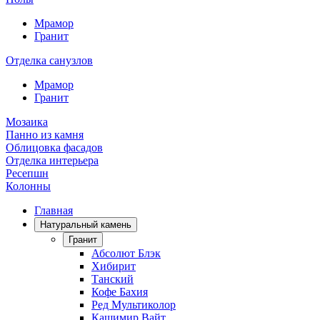
Мрамор
Гранит
Отделка санузлов
Мрамор
Гранит
Мозаика
Панно из камня
Облицовка фасадов
Отделка интерьера
Ресепшн
Колонны
Главная
Натуральный камень
Гранит
Абсолют Блэк
Хибирит
Танский
Кофе Бахия
Ред Мультиколор
Кашимир Вайт