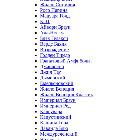
Жиало Сицилия
Росо Парина
Мадуара Голд
К-11
Айвори Браун
Ала-Носкуа
Блэк Гелакси
Верде Бахия
Возрождение
Голден Тиндр
Гранатовый Амфиболит
Джапарано
Джил Тау
Дымовский
Емельяновский
Жиало Венеция
Жиало Венеция Классик
Империал Браун
Империал Ред
Калгувара
Капустинский
Кашина Гора
Лаванда Блю
Междуреченский
Надежда