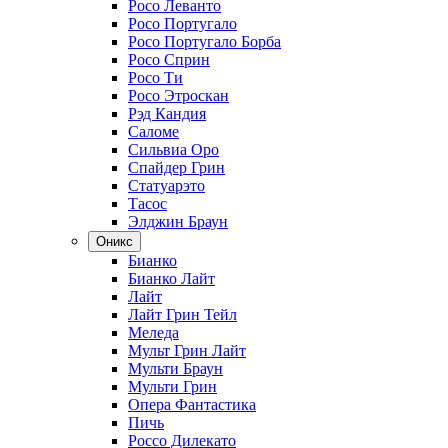
Росо Леванто
Росо Португало
Росо Португало Борба
Росо Сприн
Росо Ти
Росо Этроскан
Рэд Кандия
Саломе
Сильвиа Оро
Спайдер Грин
Статуарэто
Тасос
Элджин Браун
Оникс
Бианко
Бианко Лайт
Лайт
Лайт Грин Тейл
Меледа
Мульт Грин Лайт
Мульти Браун
Мульти Грин
Опера Фантастика
Пичь
Россо Дилекато