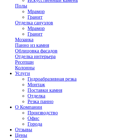
Искусственный камень
Полы
Мрамор
Гранит
Отделка санузлов
Мрамор
Гранит
Мозаика
Панно из камня
Облицовка фасадов
Отделка интерьера
Ресепшн
Колонны
Услуги
Гидроабразивная резка
Монтаж
Поставки камня
Отделка
Резка панно
О Компании
Производство
Офис
Города
Отзывы
Цены