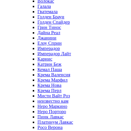
Волокас
Галала
Гватемала
Голден Браун
Голден Спайдер
Грин Тинос
Дайна Реал
Джанини
Елоу Сприн
Имперадор
Имперадор Лайт
Карнис
Катрин Беж
Кемал Паша
Крема Валенсия
Крема Марфил
Крема Нова
Крема Перл
Мисти Вайт Роз
неизвестно кам
Неро Маркино
Неро Порторо
Пинк Лавкаc
Платинум Лавкас
Росо Верона