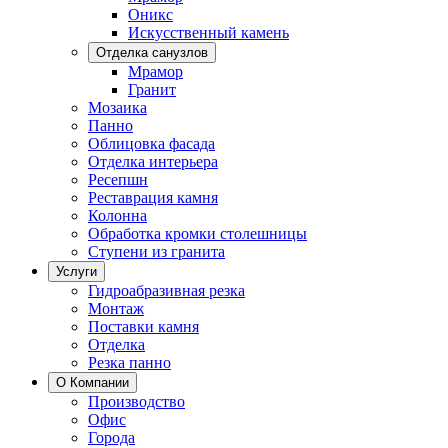
Оникс
Искусственный камень
Отделка санузлов
Мрамор
Гранит
Мозаика
Панно
Облицовка фасада
Отделка интерьера
Ресепшн
Реставрация камня
Колонна
Обработка кромки столешницы
Ступени из гранита
Услуги
Гидроабразивная резка
Монтаж
Поставки камня
Отделка
Резка панно
О Компании
Производство
Офис
Города