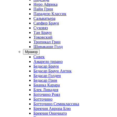
Неро Африка
Пайн Грин
Парадизо Классик
Сальватьера
Сапфир Браун
Суховяз
Тан Браун
Токовский
Тропикал Грин
Шивакаши Голд
Мрамор
Сивек
Амарело тирано
Бедасар Браун
Бедасар Браун Антик
Бедасар Голден
Бедасар Грин
Бианка Карара
Блек Ливадия
Боточино Роял
Ботточино
Ботточино Семиклассика
Брекчия Аврора Блю
Брекчия Оничиато