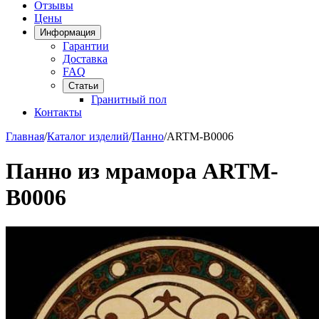
Отзывы
Цены
Информация
Гарантии
Доставка
FAQ
Статьи
Гранитный пол
Контакты
Главная
/
Каталог изделий
/
Панно
/
ARTM-B0006
Панно из мрамора ARTM-
B0006