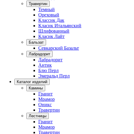
Травертин
Темный
Ореховый
Классик Дак
Класик Итальянский
Шлифованный
Класик Лайт
Бальзат
Севкарский Базальт
Лабрадорит
Лабрадорит
Антик
Блю Перл
Эмеральд Перл
Каталог изделий
Камины
Гранит
Мрамор
Оникс
Травертин
Лестницы
Гранит
Мрамор
Травертин