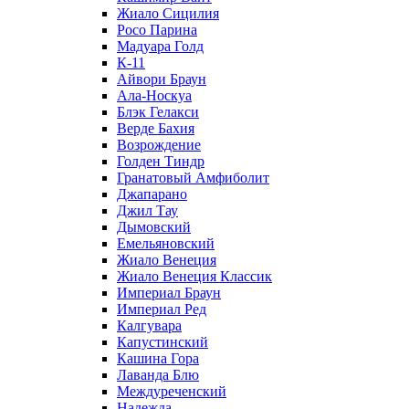
Жиало Сицилия
Росо Парина
Мадуара Голд
К-11
Айвори Браун
Ала-Носкуа
Блэк Гелакси
Верде Бахия
Возрождение
Голден Тиндр
Гранатовый Амфиболит
Джапарано
Джил Тау
Дымовский
Емельяновский
Жиало Венеция
Жиало Венеция Классик
Империал Браун
Империал Ред
Калгувара
Капустинский
Кашина Гора
Лаванда Блю
Междуреченский
Надежда