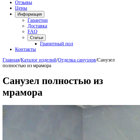
Отзывы
Цены
Информация
Гарантии
Доставка
FAQ
Статьи
Гранитный пол
Контакты
Главная
/
Каталог изделий
/
Отделка санузлов
/
Санузел
полностью из мрамора
Санузел полностью из
мрамора