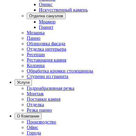
Оникс
Искусственный камень
Отделка санузлов
Мрамор
Гранит
Мозаика
Панно
Облицовка фасада
Отделка интерьера
Ресепшн
Реставрация камня
Колонна
Обработка кромки столешницы
Ступени из гранита
Услуги
Гидроабразивная резка
Монтаж
Поставки камня
Отделка
Резка панно
О Компании
Производство
Офис
Города