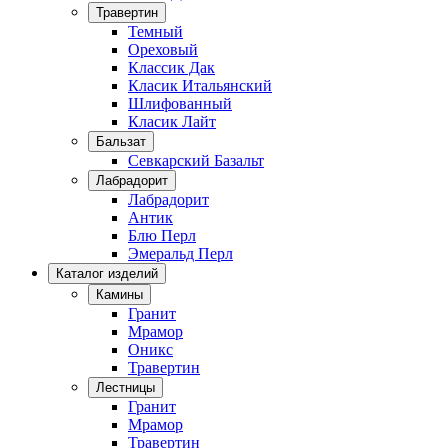
Травертин
Темный
Ореховый
Классик Дак
Класик Итальянский
Шлифованный
Класик Лайт
Бальзат
Севкарский Базальт
Лабрадорит
Лабрадорит
Антик
Блю Перл
Эмеральд Перл
Каталог изделий
Камины
Гранит
Мрамор
Оникс
Травертин
Лестницы
Гранит
Мрамор
Травертин