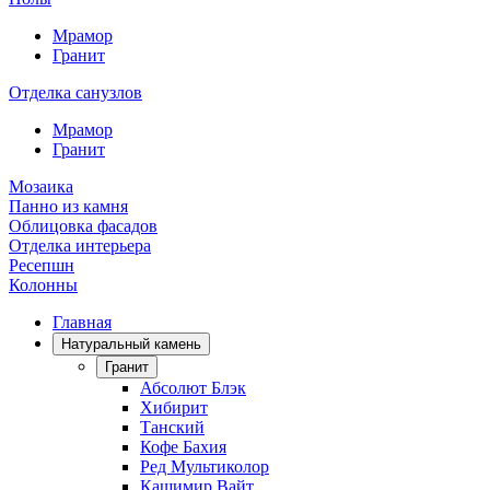
Мрамор
Гранит
Отделка санузлов
Мрамор
Гранит
Мозаика
Панно из камня
Облицовка фасадов
Отделка интерьера
Ресепшн
Колонны
Главная
Натуральный камень
Гранит
Абсолют Блэк
Хибирит
Танский
Кофе Бахия
Ред Мультиколор
Кашимир Вайт