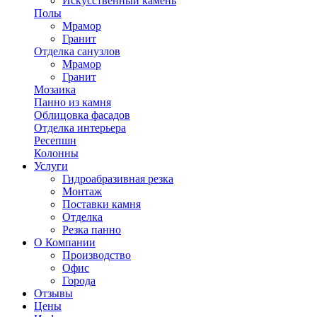
Искусственный камень
Полы
Мрамор
Гранит
Отделка санузлов
Мрамор
Гранит
Мозаика
Панно из камня
Облицовка фасадов
Отделка интерьера
Ресепшн
Колонны
Услуги
Гидроабразивная резка
Монтаж
Поставки камня
Отделка
Резка панно
О Компании
Производство
Офис
Города
Отзывы
Цены