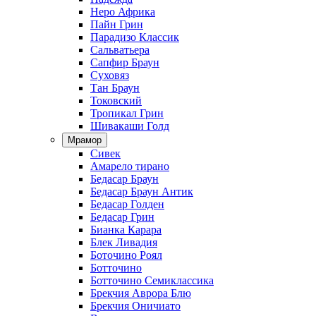
Неро Африка
Пайн Грин
Парадизо Классик
Сальватьера
Сапфир Браун
Суховяз
Тан Браун
Токовский
Тропикал Грин
Шивакаши Голд
Мрамор
Сивек
Амарело тирано
Бедасар Браун
Бедасар Браун Антик
Бедасар Голден
Бедасар Грин
Бианка Карара
Блек Ливадия
Боточино Роял
Ботточино
Ботточино Семиклассика
Брекчия Аврора Блю
Брекчия Оничиато