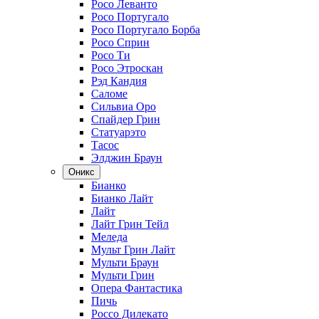
Росо Леванто
Росо Португало
Росо Португало Борба
Росо Сприн
Росо Ти
Росо Этроскан
Рэд Кандия
Саломе
Сильвиа Оро
Спайдер Грин
Статуарэто
Тасос
Элджин Браун
Оникс
Бианко
Бианко Лайт
Лайт
Лайт Грин Тейл
Меледа
Мульт Грин Лайт
Мульти Браун
Мульти Грин
Опера Фантастика
Пичь
Россо Дилекато