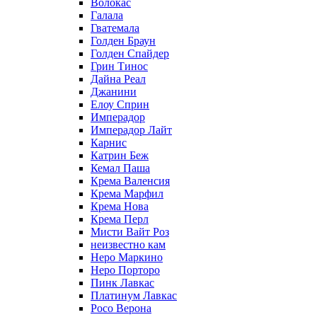
Волокас
Галала
Гватемала
Голден Браун
Голден Спайдер
Грин Тинос
Дайна Реал
Джанини
Елоу Сприн
Имперадор
Имперадор Лайт
Карнис
Катрин Беж
Кемал Паша
Крема Валенсия
Крема Марфил
Крема Нова
Крема Перл
Мисти Вайт Роз
неизвестно кам
Неро Маркино
Неро Порторо
Пинк Лавкаc
Платинум Лавкас
Росо Верона