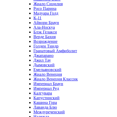
Жиало Сицилия
Росо Парина
Мадуара Голд
К-11
Айвори Браун
Ала-Носкуа
Блэк Гелакси
Верде Бахия
Возрождение
Голден Тиндр
Гранатовый Амфиболит
Джапарано
Джил Тау
Дымовский
Емельяновский
Жиало Венеция
Жиало Венеция Классик
Империал Браун
Империал Ред
Калгувара
Капустинский
Кашина Гора
Лаванда Блю
Междуреченский
Надежда