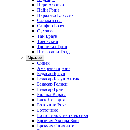
Неро Африка
Пайн Грин
Парадизо Классик
Сальватьера
Сапфир Браун
Суховяз
Тан Браун
Токовский
Тропикал Грин
Шивакаши Голд
Мрамор
Сивек
Амарело тирано
Бедасар Браун
Бедасар Браун Антик
Бедасар Голден
Бедасар Грин
Бианка Карара
Блек Ливадия
Боточино Роял
Ботточино
Ботточино Семиклассика
Брекчия Аврора Блю
Брекчия Оничиато