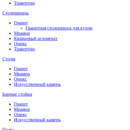
Травертин
Столешницы
Гранит
Гранитная столешница для кухни
Мрамор
Кварцевый агломерат
Оникс
Травертин
Столы
Гранит
Мрамор
Оникс
Искусственный камень
Барные стойки
Гранит
Мрамор
Оникс
Искусственный камень
Полы