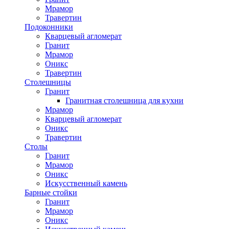
Мрамор
Травертин
Подоконники
Кварцевый агломерат
Гранит
Мрамор
Оникс
Травертин
Столешницы
Гранит
Гранитная столешница для кухни
Мрамор
Кварцевый агломерат
Оникс
Травертин
Столы
Гранит
Мрамор
Оникс
Искусственный камень
Барные стойки
Гранит
Мрамор
Оникс