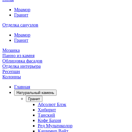
Мрамор
Гранит
Отделка санузлов
Мрамор
Гранит
Мозаика
Панно из камня
Облицовка фасадов
Отделка интерьера
Ресепшн
Колонны
Главная
Натуральный камень
Гранит
Абсолют Блэк
Хибирит
Танский
Кофе Бахия
Ред Мультиколор
Кашимир Вайт