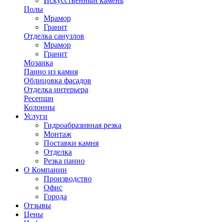
Искусственный камень
Полы
Мрамор
Гранит
Отделка санузлов
Мрамор
Гранит
Мозаика
Панно из камня
Облицовка фасадов
Отделка интерьера
Ресепшн
Колонны
Услуги
Гидроабразивная резка
Монтаж
Поставки камня
Отделка
Резка панно
О Компании
Производство
Офис
Города
Отзывы
Цены