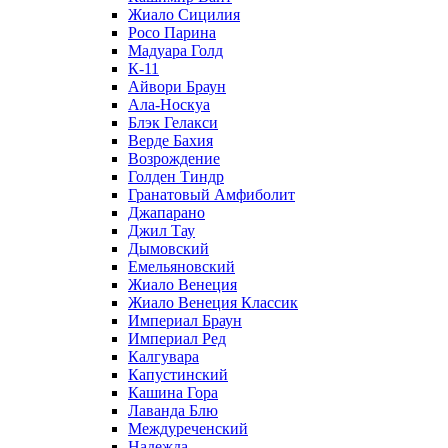
Жиало Сицилия
Росо Парина
Мадуара Голд
К-11
Айвори Браун
Ала-Носкуа
Блэк Гелакси
Верде Бахия
Возрождение
Голден Тиндр
Гранатовый Амфиболит
Джапарано
Джил Тау
Дымовский
Емельяновский
Жиало Венеция
Жиало Венеция Классик
Империал Браун
Империал Ред
Калгувара
Капустинский
Кашина Гора
Лаванда Блю
Междуреченский
Надежда