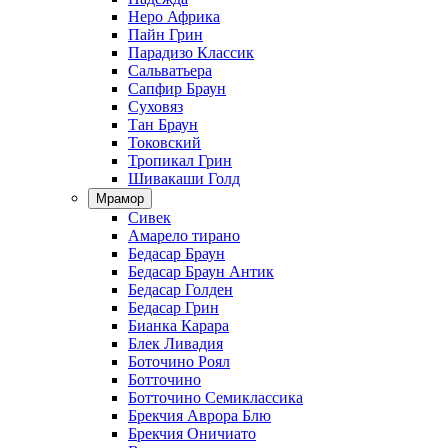
Неро Африка
Пайн Грин
Парадизо Классик
Сальватьера
Сапфир Браун
Суховяз
Тан Браун
Токовский
Тропикал Грин
Шивакаши Голд
Мрамор
Сивек
Амарело тирано
Бедасар Браун
Бедасар Браун Антик
Бедасар Голден
Бедасар Грин
Бианка Карара
Блек Ливадия
Боточино Роял
Ботточино
Ботточино Семиклассика
Брекчия Аврора Блю
Брекчия Оничиато