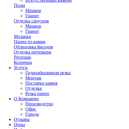
Искусственный камень
Полы
Мрамор
Гранит
Отделка санузлов
Мрамор
Гранит
Мозаика
Панно из камня
Облицовка фасадов
Отделка интерьера
Ресепшн
Колонны
Услуги
Гидроабразивная резка
Монтаж
Поставки камня
Отделка
Резка панно
О Компании
Производство
Офис
Города
Отзывы
Цены