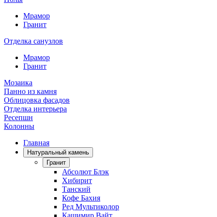
Мрамор
Гранит
Отделка санузлов
Мрамор
Гранит
Мозаика
Панно из камня
Облицовка фасадов
Отделка интерьера
Ресепшн
Колонны
Главная
Натуральный камень
Гранит
Абсолют Блэк
Хибирит
Танский
Кофе Бахия
Ред Мультиколор
Кашимир Вайт