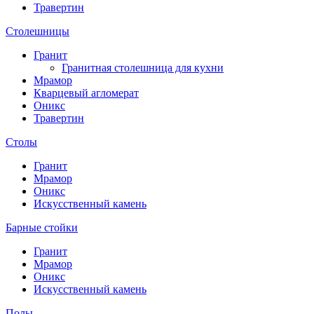
Травертин
Столешницы
Гранит
Гранитная столешница для кухни
Мрамор
Кварцевый агломерат
Оникс
Травертин
Столы
Гранит
Мрамор
Оникс
Искусственный камень
Барные стойки
Гранит
Мрамор
Оникс
Искусственный камень
Полы