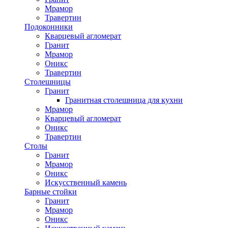
Мрамор
Травертин
Подоконники
Кварцевый агломерат
Гранит
Мрамор
Оникс
Травертин
Столешницы
Гранит
Гранитная столешница для кухни
Мрамор
Кварцевый агломерат
Оникс
Травертин
Столы
Гранит
Мрамор
Оникс
Искусственный камень
Барные стойки
Гранит
Мрамор
Оникс