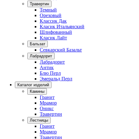
Травертин
Темный
Ореховый
Классик Дак
Класик Итальянский
Шлифованный
Класик Лайт
Бальзат
Севкарский Базальт
Лабрадорит
Лабрадорит
Антик
Блю Перл
Эмеральд Перл
Каталог изделий
Камины
Гранит
Мрамор
Оникс
Травертин
Лестницы
Гранит
Мрамор
Травертин