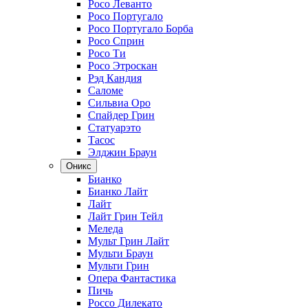
Росо Леванто
Росо Португало
Росо Португало Борба
Росо Сприн
Росо Ти
Росо Этроскан
Рэд Кандия
Саломе
Сильвиа Оро
Спайдер Грин
Статуарэто
Тасос
Элджин Браун
Оникс
Бианко
Бианко Лайт
Лайт
Лайт Грин Тейл
Меледа
Мульт Грин Лайт
Мульти Браун
Мульти Грин
Опера Фантастика
Пичь
Россо Дилекато