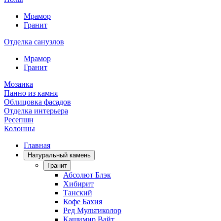
Мрамор
Гранит
Отделка санузлов
Мрамор
Гранит
Мозаика
Панно из камня
Облицовка фасадов
Отделка интерьера
Ресепшн
Колонны
Главная
Натуральный камень
Гранит
Абсолют Блэк
Хибирит
Танский
Кофе Бахия
Ред Мультиколор
Кашимир Вайт