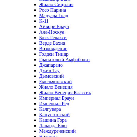
Жиало Сицилия
Росо Парина
Мадуара Голд
К-11
Айвори Браун
Ала-Носкуа
Блэк Гелакси
Верде Бахия
Возрождение
Голден Тиндр
Гранатовый Амфиболит
Джапарано
Джил Тау
Дымовский
Емельяновский
Жиало Венеция
Жиало Венеция Классик
Империал Браун
Империал Ред
Калгувара
Капустинский
Кашина Гора
Лаванда Блю
Междуреченский
Надежда