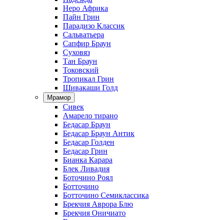
Неро Африка
Пайн Грин
Парадизо Классик
Сальватьера
Сапфир Браун
Суховяз
Тан Браун
Токовский
Тропикал Грин
Шивакаши Голд
Мрамор
Сивек
Амарело тирано
Бедасар Браун
Бедасар Браун Антик
Бедасар Голден
Бедасар Грин
Бианка Карара
Блек Ливадия
Боточино Роял
Ботточино
Ботточино Семиклассика
Брекчия Аврора Блю
Брекчия Оничиато