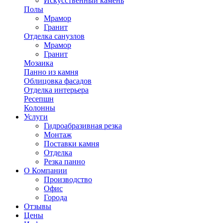
Искусственный камень
Полы
Мрамор
Гранит
Отделка санузлов
Мрамор
Гранит
Мозаика
Панно из камня
Облицовка фасадов
Отделка интерьера
Ресепшн
Колонны
Услуги
Гидроабразивная резка
Монтаж
Поставки камня
Отделка
Резка панно
О Компании
Производство
Офис
Города
Отзывы
Цены