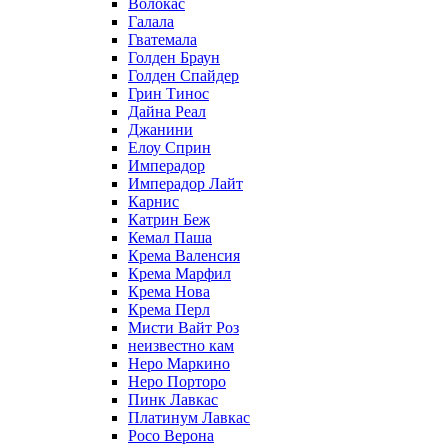
Волокас
Галала
Гватемала
Голден Браун
Голден Спайдер
Грин Тинос
Дайна Реал
Джанини
Елоу Сприн
Имперадор
Имперадор Лайт
Карнис
Катрин Беж
Кемал Паша
Крема Валенсия
Крема Марфил
Крема Нова
Крема Перл
Мисти Вайт Роз
неизвестно кам
Неро Маркино
Неро Порторо
Пинк Лавкаc
Платинум Лавкас
Росо Верона