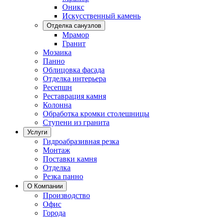
Оникс
Искусственный камень
Отделка санузлов
Мрамор
Гранит
Мозаика
Панно
Облицовка фасада
Отделка интерьера
Ресепшн
Реставрация камня
Колонна
Обработка кромки столешницы
Ступени из гранита
Услуги
Гидроабразивная резка
Монтаж
Поставки камня
Отделка
Резка панно
О Компании
Производство
Офис
Города