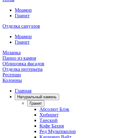
Мрамор
Гранит
Отделка санузлов
Мрамор
Гранит
Мозаика
Панно из камня
Облицовка фасадов
Отделка интерьера
Ресепшн
Колонны
Главная
Натуральный камень
Гранит
Абсолют Блэк
Хибирит
Танский
Кофе Бахия
Ред Мультиколор
Кашимир Вайт