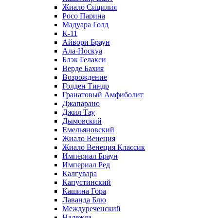
Жиало Сицилия
Росо Парина
Мадуара Голд
К-11
Айвори Браун
Ала-Носкуа
Блэк Гелакси
Верде Бахия
Возрождение
Голден Тиндр
Гранатовый Амфиболит
Джапарано
Джил Тау
Дымовский
Емельяновский
Жиало Венеция
Жиало Венеция Классик
Империал Браун
Империал Ред
Калгувара
Капустинский
Кашина Гора
Лаванда Блю
Междуреченский
Надежда