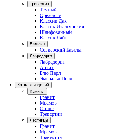
Травертин
Темный
Ореховый
Классик Дак
Класик Итальянский
Шлифованный
Класик Лайт
Бальзат
Севкарский Базальт
Лабрадорит
Лабрадорит
Антик
Блю Перл
Эмеральд Перл
Каталог изделий
Камины
Гранит
Мрамор
Оникс
Травертин
Лестницы
Гранит
Мрамор
Травертин