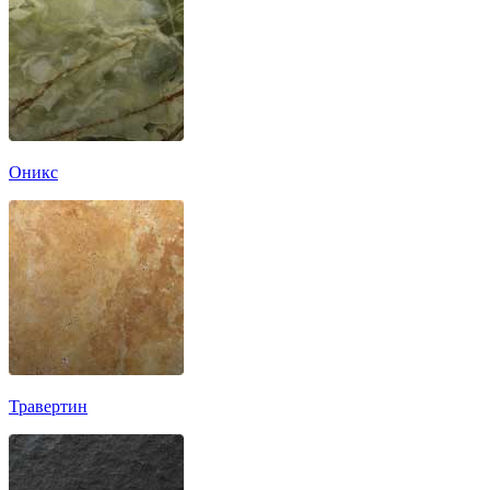
Оникс
Травертин