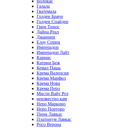
Волокас
Галала
Гватемала
Голден Браун
Голден Спайдер
Грин Тинос
Дайна Реал
Джанини
Елоу Сприн
Имперадор
Имперадор Лайт
Карнис
Катрин Беж
Кемал Паша
Крема Валенсия
Крема Марфил
Крема Нова
Крема Перл
Мисти Вайт Роз
неизвестно кам
Неро Маркино
Неро Порторо
Пинк Лавкаc
Платинум Лавкас
Росо Верона