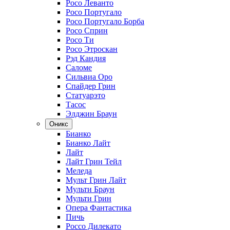
Росо Леванто
Росо Португало
Росо Португало Борба
Росо Сприн
Росо Ти
Росо Этроскан
Рэд Кандия
Саломе
Сильвиа Оро
Спайдер Грин
Статуарэто
Тасос
Элджин Браун
Оникс
Бианко
Бианко Лайт
Лайт
Лайт Грин Тейл
Меледа
Мульт Грин Лайт
Мульти Браун
Мульти Грин
Опера Фантастика
Пичь
Россо Дилекато