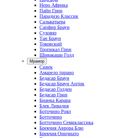
Неро Африка
Пайн Грин
Парадизо Классик
Сальватьера
Сапфир Браун
Суховяз
Тан Браун
Токовский
Тропикал Грин
Шивакаши Голд
Мрамор
Сивек
Амарело тирано
Бедасар Браун
Бедасар Браун Антик
Бедасар Голден
Бедасар Грин
Бианка Карара
Блек Ливадия
Боточино Роял
Ботточино
Ботточино Семиклассика
Брекчия Аврора Блю
Брекчия Оничиато