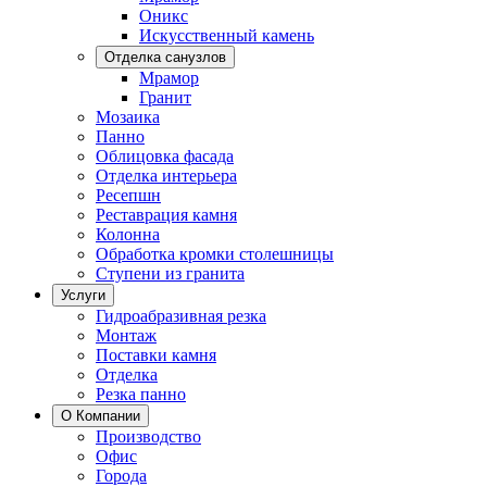
Оникс
Искусственный камень
Отделка санузлов
Мрамор
Гранит
Мозаика
Панно
Облицовка фасада
Отделка интерьера
Ресепшн
Реставрация камня
Колонна
Обработка кромки столешницы
Ступени из гранита
Услуги
Гидроабразивная резка
Монтаж
Поставки камня
Отделка
Резка панно
О Компании
Производство
Офис
Города