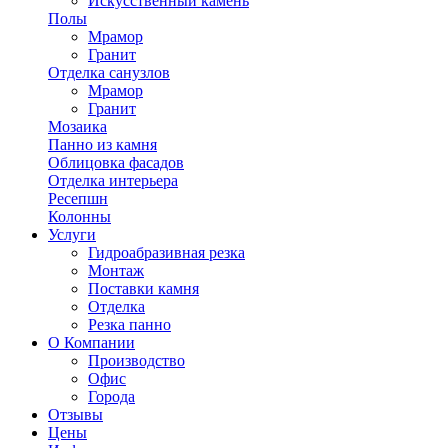
Искусственный камень
Полы
Мрамор
Гранит
Отделка санузлов
Мрамор
Гранит
Мозаика
Панно из камня
Облицовка фасадов
Отделка интерьера
Ресепшн
Колонны
Услуги
Гидроабразивная резка
Монтаж
Поставки камня
Отделка
Резка панно
О Компании
Производство
Офис
Города
Отзывы
Цены