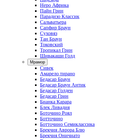
Неро Африка
Пайн Грин
Парадизо Классик
Сальватьера
Сапфир Браун
Суховяз
Тан Браун
Токовский
Тропикал Грин
Шивакаши Голд
Мрамор
Сивек
Амарело тирано
Бедасар Браун
Бедасар Браун Антик
Бедасар Голден
Бедасар Грин
Бианка Карара
Блек Ливадия
Боточино Роял
Ботточино
Ботточино Семиклассика
Брекчия Аврора Блю
Брекчия Оничиато