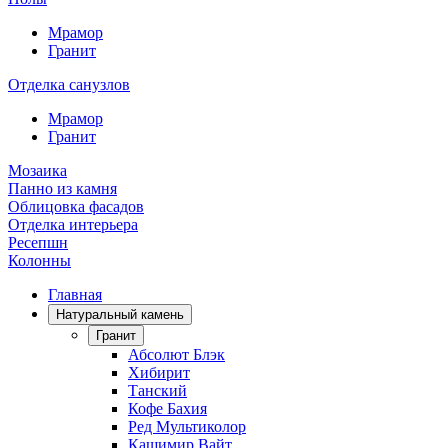
Мрамор
Гранит
Отделка санузлов
Мрамор
Гранит
Мозаика
Панно из камня
Облицовка фасадов
Отделка интерьера
Ресепшн
Колонны
Главная
Натуральный камень
Гранит
Абсолют Блэк
Хибирит
Танский
Кофе Бахия
Ред Мультиколор
Кашимир Вайт