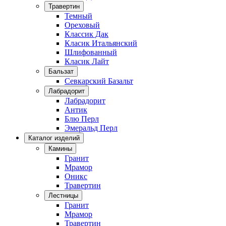
Травертин
Темный
Ореховый
Классик Дак
Класик Итальянский
Шлифованный
Класик Лайт
Бальзат
Севкарский Базальт
Лабрадорит
Лабрадорит
Антик
Блю Перл
Эмеральд Перл
Каталог изделий
Камины
Гранит
Мрамор
Оникс
Травертин
Лестницы
Гранит
Мрамор
Травертин