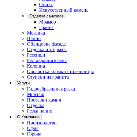
Оникс
Искусственный камень
Отделка санузлов
Мрамор
Гранит
Мозаика
Панно
Облицовка фасада
Отделка интерьера
Ресепшн
Реставрация камня
Колонна
Обработка кромки столешницы
Ступени из гранита
Услуги
Гидроабразивная резка
Монтаж
Поставки камня
Отделка
Резка панно
О Компании
Производство
Офис
Города