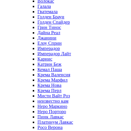
Волокас
Галала
Гватемала
Голден Браун
Голден Спайдер
Грин Тинос
Дайна Реал
Джанини
Елоу Сприн
Имперадор
Имперадор Лайт
Карнис
Катрин Беж
Кемал Паша
Крема Валенсия
Крема Марфил
Крема Нова
Крема Перл
Мисти Вайт Роз
неизвестно кам
Неро Маркино
Неро Порторо
Пинк Лавкаc
Платинум Лавкас
Росо Верона