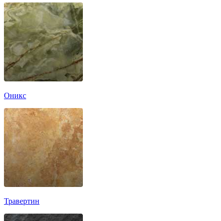
Оникс
Травертин