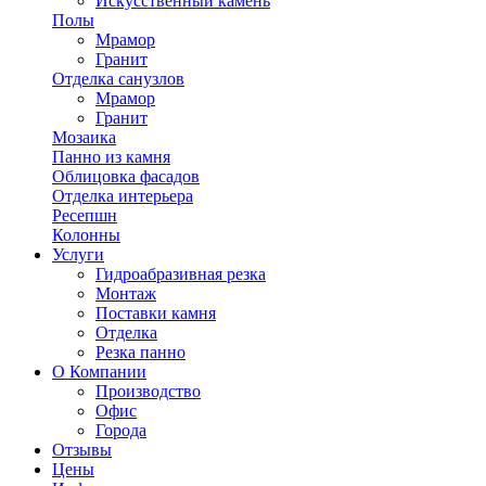
Искусственный камень
Полы
Мрамор
Гранит
Отделка санузлов
Мрамор
Гранит
Мозаика
Панно из камня
Облицовка фасадов
Отделка интерьера
Ресепшн
Колонны
Услуги
Гидроабразивная резка
Монтаж
Поставки камня
Отделка
Резка панно
О Компании
Производство
Офис
Города
Отзывы
Цены