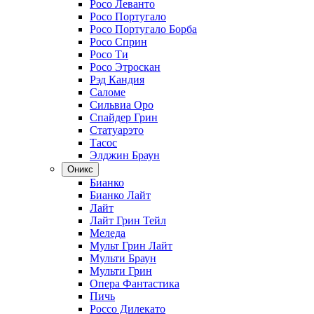
Росо Леванто
Росо Португало
Росо Португало Борба
Росо Сприн
Росо Ти
Росо Этроскан
Рэд Кандия
Саломе
Сильвиа Оро
Спайдер Грин
Статуарэто
Тасос
Элджин Браун
Оникс
Бианко
Бианко Лайт
Лайт
Лайт Грин Тейл
Меледа
Мульт Грин Лайт
Мульти Браун
Мульти Грин
Опера Фантастика
Пичь
Россо Дилекато