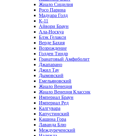
Жиало Сицилия
Росо Парина
Мадуара Голд
К-11
Айвори Браун
Ала-Носкуа
Блэк Гелакси
Верде Бахия
Возрождение
Голден Тиндр
Гранатовый Амфиболит
Джапарано
Джил Тау
Дымовский
Емельяновский
Жиало Венеция
Жиало Венеция Классик
Империал Браун
Империал Ред
Калгувара
Капустинский
Кашина Гора
Лаванда Блю
Междуреченский
Надежда