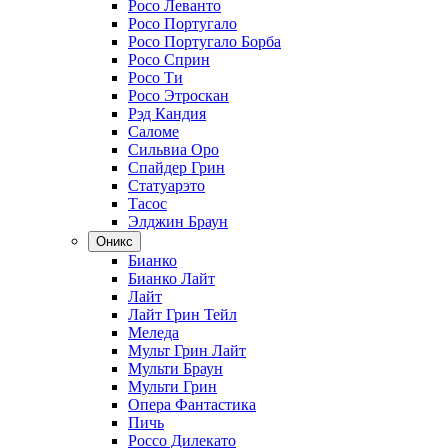
Росо Леванто
Росо Португало
Росо Португало Борба
Росо Сприн
Росо Ти
Росо Этроскан
Рэд Кандия
Саломе
Сильвиа Оро
Спайдер Грин
Статуарэто
Тасос
Элджин Браун
Оникс
Бианко
Бианко Лайт
Лайт
Лайт Грин Тейл
Меледа
Мульт Грин Лайт
Мульти Браун
Мульти Грин
Опера Фантастика
Пичь
Россо Дилекато