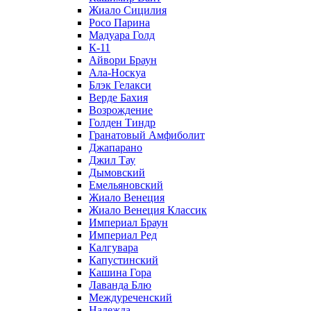
Жиало Сицилия
Росо Парина
Мадуара Голд
К-11
Айвори Браун
Ала-Носкуа
Блэк Гелакси
Верде Бахия
Возрождение
Голден Тиндр
Гранатовый Амфиболит
Джапарано
Джил Тау
Дымовский
Емельяновский
Жиало Венеция
Жиало Венеция Классик
Империал Браун
Империал Ред
Калгувара
Капустинский
Кашина Гора
Лаванда Блю
Междуреченский
Надежда