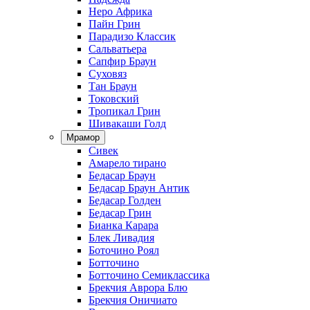
Неро Африка
Пайн Грин
Парадизо Классик
Сальватьера
Сапфир Браун
Суховяз
Тан Браун
Токовский
Тропикал Грин
Шивакаши Голд
Мрамор
Сивек
Амарело тирано
Бедасар Браун
Бедасар Браун Антик
Бедасар Голден
Бедасар Грин
Бианка Карара
Блек Ливадия
Боточино Роял
Ботточино
Ботточино Семиклассика
Брекчия Аврора Блю
Брекчия Оничиато