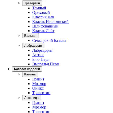
Травертин
Темный
Ореховый
Классик Дак
Класик Итальянский
Шлифованный
Класик Лайт
Бальзат
Севкарский Базальт
Лабрадорит
Лабрадорит
Антик
Блю Перл
Эмеральд Перл
Каталог изделий
Камины
Гранит
Мрамор
Оникс
Травертин
Лестницы
Гранит
Мрамор
Травертин