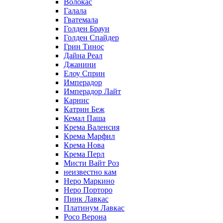
Волокас
Галала
Гватемала
Голден Браун
Голден Спайдер
Грин Тинос
Дайна Реал
Джанини
Елоу Сприн
Имперадор
Имперадор Лайт
Карнис
Катрин Беж
Кемал Паша
Крема Валенсия
Крема Марфил
Крема Нова
Крема Перл
Мисти Вайт Роз
неизвестно кам
Неро Маркино
Неро Порторо
Пинк Лавкаc
Платинум Лавкас
Росо Верона