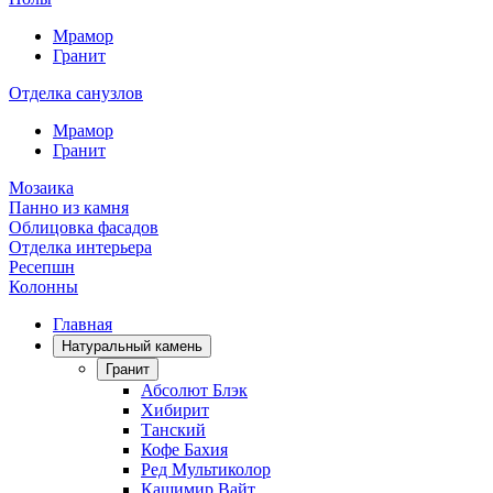
Мрамор
Гранит
Отделка санузлов
Мрамор
Гранит
Мозаика
Панно из камня
Облицовка фасадов
Отделка интерьера
Ресепшн
Колонны
Главная
Натуральный камень
Гранит
Абсолют Блэк
Хибирит
Танский
Кофе Бахия
Ред Мультиколор
Кашимир Вайт