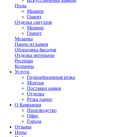
Искусственный камень
Полы
Мрамор
Гранит
Отделка санузлов
Мрамор
Гранит
Мозаика
Панно из камня
Облицовка фасадов
Отделка интерьера
Ресепшн
Колонны
Услуги
Гидроабразивная резка
Монтаж
Поставки камня
Отделка
Резка панно
О Компании
Производство
Офис
Города
Отзывы
Цены