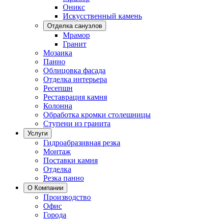
Оникс
Искусственный камень
Отделка санузлов
Мрамор
Гранит
Мозаика
Панно
Облицовка фасада
Отделка интерьера
Ресепшн
Реставрация камня
Колонна
Обработка кромки столешницы
Ступени из гранита
Услуги
Гидроабразивная резка
Монтаж
Поставки камня
Отделка
Резка панно
О Компании
Производство
Офис
Города