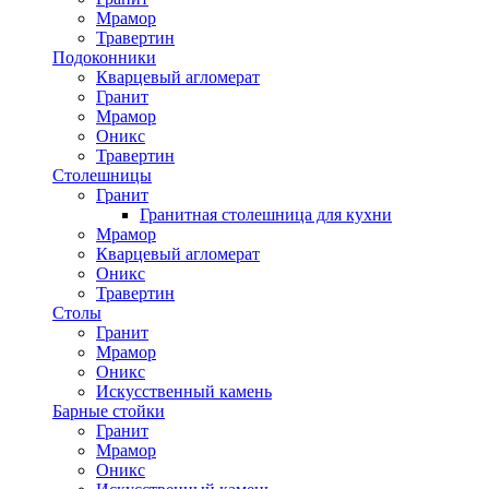
Мрамор
Травертин
Подоконники
Кварцевый агломерат
Гранит
Мрамор
Оникс
Травертин
Столешницы
Гранит
Гранитная столешница для кухни
Мрамор
Кварцевый агломерат
Оникс
Травертин
Столы
Гранит
Мрамор
Оникс
Искусственный камень
Барные стойки
Гранит
Мрамор
Оникс