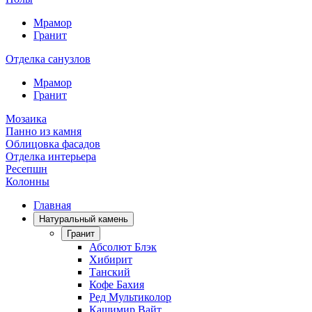
Мрамор
Гранит
Отделка санузлов
Мрамор
Гранит
Мозаика
Панно из камня
Облицовка фасадов
Отделка интерьера
Ресепшн
Колонны
Главная
Натуральный камень
Гранит
Абсолют Блэк
Хибирит
Танский
Кофе Бахия
Ред Мультиколор
Кашимир Вайт