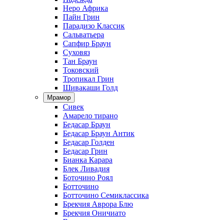
Неро Африка
Пайн Грин
Парадизо Классик
Сальватьера
Сапфир Браун
Суховяз
Тан Браун
Токовский
Тропикал Грин
Шивакаши Голд
Мрамор
Сивек
Амарело тирано
Бедасар Браун
Бедасар Браун Антик
Бедасар Голден
Бедасар Грин
Бианка Карара
Блек Ливадия
Боточино Роял
Ботточино
Ботточино Семиклассика
Брекчия Аврора Блю
Брекчия Оничиато