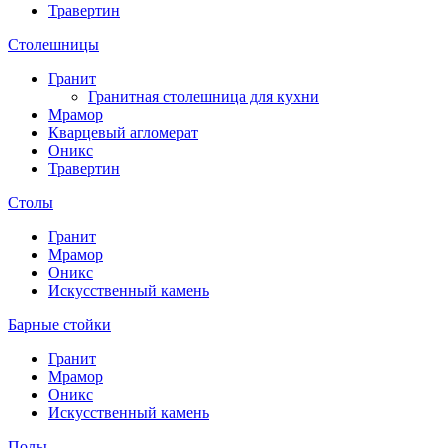
Травертин
Столешницы
Гранит
Гранитная столешница для кухни
Мрамор
Кварцевый агломерат
Оникс
Травертин
Столы
Гранит
Мрамор
Оникс
Искусственный камень
Барные стойки
Гранит
Мрамор
Оникс
Искусственный камень
Полы