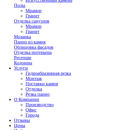
Искусственный камень
Полы
Мрамор
Гранит
Отделка санузлов
Мрамор
Гранит
Мозаика
Панно из камня
Облицовка фасадов
Отделка интерьера
Ресепшн
Колонны
Услуги
Гидроабразивная резка
Монтаж
Поставки камня
Отделка
Резка панно
О Компании
Производство
Офис
Города
Отзывы
Цены