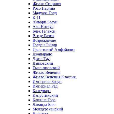
Жиало Сицилия
Росо Парина
Мадуара Голд
К-11
Айвори Браун
Ала-Носкуа
Блэк Гелакси
Верде Бахия
Возрождение
Голден Тиндр
Гранатовый Амфиболит
Джапарано
Джил Тау
Дымовский
Емельяновский
Жиало Венеция
Жиало Венеция Классик
Империал Браун
Империал Ред
Калгувара
Капустинский
Кашина Гора
Лаванда Блю
Междуреченский
Надежда