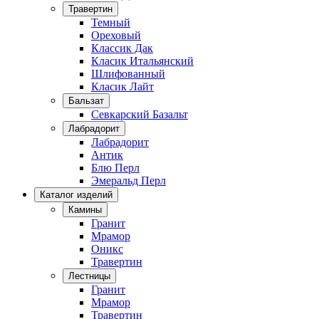
Травертин
Темный
Ореховый
Классик Дак
Класик Итальянский
Шлифованный
Класик Лайт
Бальзат
Севкарский Базальт
Лабрадорит
Лабрадорит
Антик
Блю Перл
Эмеральд Перл
Каталог изделий
Камины
Гранит
Мрамор
Оникс
Травертин
Лестницы
Гранит
Мрамор
Травертин