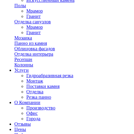
Искусственный камень
Полы
Мрамор
Гранит
Отделка санузлов
Мрамор
Гранит
Мозаика
Панно из камня
Облицовка фасадов
Отделка интерьера
Ресепшн
Колонны
Услуги
Гидроабразивная резка
Монтаж
Поставки камня
Отделка
Резка панно
О Компании
Производство
Офис
Города
Отзывы
Цены