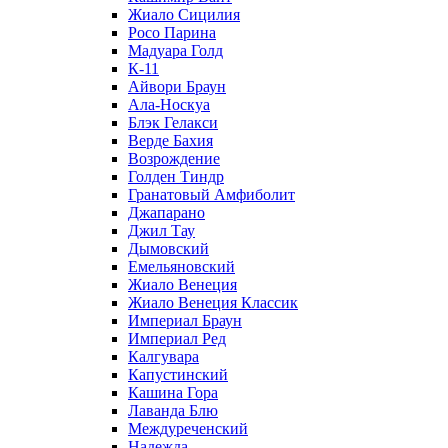
Жиало Сицилия
Росо Парина
Мадуара Голд
К-11
Айвори Браун
Ала-Носкуа
Блэк Гелакси
Верде Бахия
Возрождение
Голден Тиндр
Гранатовый Амфиболит
Джапарано
Джил Тау
Дымовский
Емельяновский
Жиало Венеция
Жиало Венеция Классик
Империал Браун
Империал Ред
Калгувара
Капустинский
Кашина Гора
Лаванда Блю
Междуреченский
Надежда