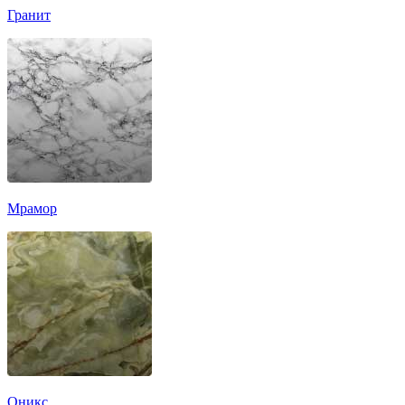
Гранит
Мрамор
Оникс