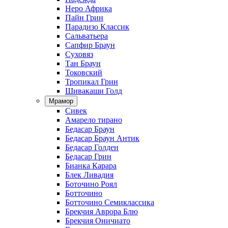
Неро Африка
Пайн Грин
Парадизо Классик
Сальватьера
Сапфир Браун
Суховяз
Тан Браун
Токовский
Тропикал Грин
Шивакаши Голд
Мрамор
Сивек
Амарело тирано
Бедасар Браун
Бедасар Браун Антик
Бедасар Голден
Бедасар Грин
Бианка Карара
Блек Ливадия
Боточино Роял
Ботточино
Ботточино Семиклассика
Брекчия Аврора Блю
Брекчия Оничиато