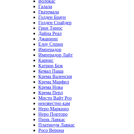
Волокас
Галала
Гватемала
Голден Браун
Голден Спайдер
Грин Тинос
Дайна Реал
Джанини
Елоу Сприн
Имперадор
Имперадор Лайт
Карнис
Катрин Беж
Кемал Паша
Крема Валенсия
Крема Марфил
Крема Нова
Крема Перл
Мисти Вайт Роз
неизвестно кам
Неро Маркино
Неро Порторо
Пинк Лавкаc
Платинум Лавкас
Росо Верона