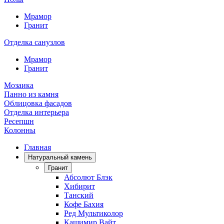
Мрамор
Гранит
Отделка санузлов
Мрамор
Гранит
Мозаика
Панно из камня
Облицовка фасадов
Отделка интерьера
Ресепшн
Колонны
Главная
Натуральный камень
Гранит
Абсолют Блэк
Хибирит
Танский
Кофе Бахия
Ред Мультиколор
Кашимир Вайт