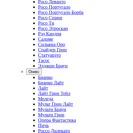
Росо Леванто
Росо Португало
Росо Португало Борба
Росо Сприн
Росо Ти
Росо Этроскан
Рэд Кандия
Саломе
Сильвиа Оро
Спайдер Грин
Статуарэто
Тасос
Элджин Браун
Оникс
Бианко
Бианко Лайт
Лайт
Лайт Грин Тейл
Меледа
Мульт Грин Лайт
Мульти Браун
Мульти Грин
Опера Фантастика
Пичь
Россо Дилекато