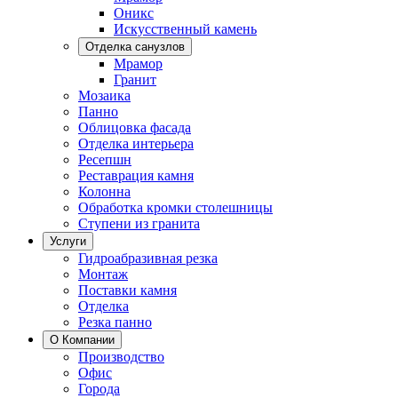
Оникс
Искусственный камень
Отделка санузлов
Мрамор
Гранит
Мозаика
Панно
Облицовка фасада
Отделка интерьера
Ресепшн
Реставрация камня
Колонна
Обработка кромки столешницы
Ступени из гранита
Услуги
Гидроабразивная резка
Монтаж
Поставки камня
Отделка
Резка панно
О Компании
Производство
Офис
Города