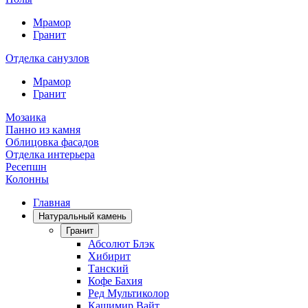
Мрамор
Гранит
Отделка санузлов
Мрамор
Гранит
Мозаика
Панно из камня
Облицовка фасадов
Отделка интерьера
Ресепшн
Колонны
Главная
Натуральный камень
Гранит
Абсолют Блэк
Хибирит
Танский
Кофе Бахия
Ред Мультиколор
Кашимир Вайт