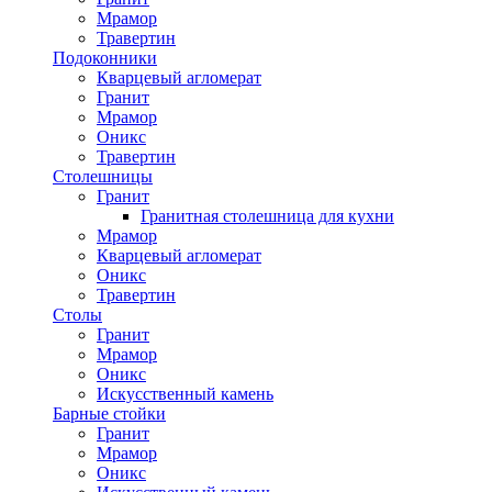
Мрамор
Травертин
Подоконники
Кварцевый агломерат
Гранит
Мрамор
Оникс
Травертин
Столешницы
Гранит
Гранитная столешница для кухни
Мрамор
Кварцевый агломерат
Оникс
Травертин
Столы
Гранит
Мрамор
Оникс
Искусственный камень
Барные стойки
Гранит
Мрамор
Оникс