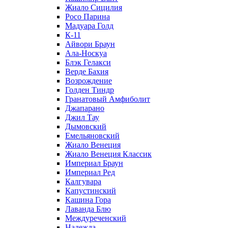
Жиало Сицилия
Росо Парина
Мадуара Голд
К-11
Айвори Браун
Ала-Носкуа
Блэк Гелакси
Верде Бахия
Возрождение
Голден Тиндр
Гранатовый Амфиболит
Джапарано
Джил Тау
Дымовский
Емельяновский
Жиало Венеция
Жиало Венеция Классик
Империал Браун
Империал Ред
Калгувара
Капустинский
Кашина Гора
Лаванда Блю
Междуреченский
Надежда