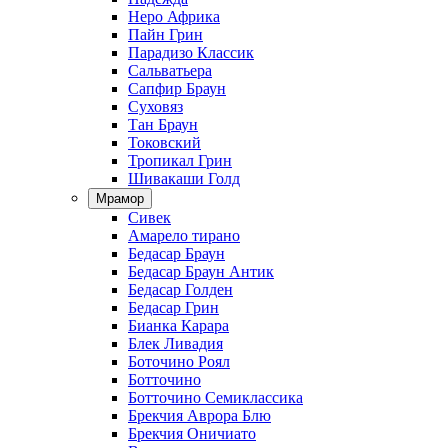
Неро Африка
Пайн Грин
Парадизо Классик
Сальватьера
Сапфир Браун
Суховяз
Тан Браун
Токовский
Тропикал Грин
Шивакаши Голд
Мрамор
Сивек
Амарело тирано
Бедасар Браун
Бедасар Браун Антик
Бедасар Голден
Бедасар Грин
Бианка Карара
Блек Ливадия
Боточино Роял
Ботточино
Ботточино Семиклассика
Брекчия Аврора Блю
Брекчия Оничиато