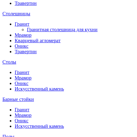
Травертин
Столешницы
Гранит
Гранитная столешница для кухни
Мрамор
Кварцевый агломерат
Оникс
Травертин
Столы
Гранит
Мрамор
Оникс
Искусственный камень
Барные стойки
Гранит
Мрамор
Оникс
Искусственный камень
Полы