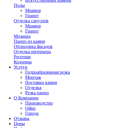
Искусственный камень
Полы
Мрамор
Гранит
Отделка санузлов
Мрамор
Гранит
Мозаика
Панно из камня
Облицовка фасадов
Отделка интерьера
Ресепшн
Колонны
Услуги
Гидроабразивная резка
Монтаж
Поставки камня
Отделка
Резка панно
О Компании
Производство
Офис
Города
Отзывы
Цены